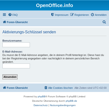
OpenOffice.info
FAQ
Impressum
Registrieren
Anmelden
S
Foren-Übersicht
u
Aktivierungs-Schlüssel senden
c
h
Benutzername:
e
E-Mail-Adresse:
Du musst die E-Mail-Adresse angeben, die in deinem Profil hinterlegt ist. Diese hast du
bei der Registrierung angegeben oder nachträglich in deinem persönlichen Bereich
geändert.
Foren-Übersicht
Alle Cookies löschen
Alle Zeiten sind
UTC+02:00
Powered by
phpBB
® Forum Software © phpBB Limited
Deutsche Übersetzung durch
phpBB.de
Datenschutz
|
Nutzungsbedingungen