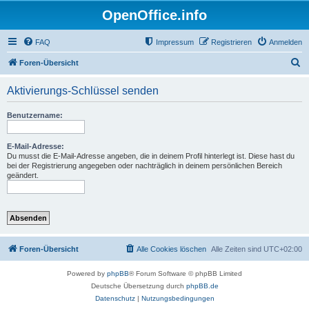
OpenOffice.info
FAQ
Impressum
Registrieren
Anmelden
S
Foren-Übersicht
u
Aktivierungs-Schlüssel senden
c
h
Benutzername:
e
E-Mail-Adresse:
Du musst die E-Mail-Adresse angeben, die in deinem Profil hinterlegt ist. Diese hast du
bei der Registrierung angegeben oder nachträglich in deinem persönlichen Bereich
geändert.
Foren-Übersicht
Alle Cookies löschen
Alle Zeiten sind
UTC+02:00
Powered by
phpBB
® Forum Software © phpBB Limited
Deutsche Übersetzung durch
phpBB.de
Datenschutz
|
Nutzungsbedingungen