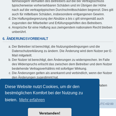
fahrlässigem Verhalten des Betreibers auf die bei Vertragsschluss
typischerweise vorhersehbaren Schäden und im Übrigen der Höhe
nach auf die vertragstypischen Durchschnittsschäden begrenzt. Dies gilt
auch für mittelbare Schäden, insbesondere entgangenen Gewinn.
Die Haftungsbegrenzung der Absätze a bis c gilt sinngemäß auch
zugunsten der Mitarbeiter und Erfüllungsgehilfen des Betreibers.
Ansprüche für eine Haftung aus zwingendem nationalem Recht bleiben
unberührt.
6. ÄNDERUNGSVORBEHALT
Der Betreiber ist berechtigt, die Nutzungsbedingungen und die
Datenschutzerklärung zu ändern. Die Änderung wird dem Nutzer per E-
Mail mitgeteilt.
Der Nutzer ist berechtigt, den Änderungen zu widersprechen. Im Falle
des Widerspruchs erlischt das zwischen dem Betreiber und dem Nutzer
bestehende Vertragsverhältnis mit sofortiger Wirkung.
Die Änderungen gelten als anerkannt und verbindlich, wenn der Nutzer
den Änderungen zugestimmt hat.
Informationen über den Umgang mit deinen persönlichen Daten
Diese Website nutzt Cookies, um dir den
sind in der Datenschutzerklärung enthalten.
bestmöglichen Komfort bei der Nutzung zu
bieten.
Mehr erfahren
Foren-Übersicht
Alle Cookies löschen
Alle Zeiten sind
UTC+02:00
Verstanden!
Powered by
phpBB
® Forum Software © phpBB Limited