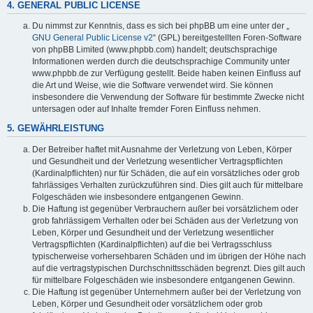
4. GENERAL PUBLIC LICENSE
Du nimmst zur Kenntnis, dass es sich bei phpBB um eine unter der „
GNU General Public License v2
“ (GPL) bereitgestellten Foren-Software
von phpBB Limited (www.phpbb.com) handelt; deutschsprachige
Informationen werden durch die deutschsprachige Community unter
www.phpbb.de zur Verfügung gestellt. Beide haben keinen Einfluss auf
die Art und Weise, wie die Software verwendet wird. Sie können
insbesondere die Verwendung der Software für bestimmte Zwecke nicht
untersagen oder auf Inhalte fremder Foren Einfluss nehmen.
5. GEWÄHRLEISTUNG
Der Betreiber haftet mit Ausnahme der Verletzung von Leben, Körper
und Gesundheit und der Verletzung wesentlicher Vertragspflichten
(Kardinalpflichten) nur für Schäden, die auf ein vorsätzliches oder grob
fahrlässiges Verhalten zurückzuführen sind. Dies gilt auch für mittelbare
Folgeschäden wie insbesondere entgangenen Gewinn.
Die Haftung ist gegenüber Verbrauchern außer bei vorsätzlichem oder
grob fahrlässigem Verhalten oder bei Schäden aus der Verletzung von
Leben, Körper und Gesundheit und der Verletzung wesentlicher
Vertragspflichten (Kardinalpflichten) auf die bei Vertragsschluss
typischerweise vorhersehbaren Schäden und im übrigen der Höhe nach
auf die vertragstypischen Durchschnittsschäden begrenzt. Dies gilt auch
für mittelbare Folgeschäden wie insbesondere entgangenen Gewinn.
Die Haftung ist gegenüber Unternehmern außer bei der Verletzung von
Leben, Körper und Gesundheit oder vorsätzlichem oder grob