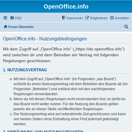
OpenOffice.info
FAQ
Impressum
Registrieren
Anmelden
S
Foren-Übersicht
u
OpenOffice.info - Nutzungsbedingungen
c
h
Mit dem Zugriff auf „OpenOffice.info“ („https://de.openoffice.info“)
wird zwischen dir und dem Betreiber ein Vertrag mit folgenden
e
Regelungen geschlossen:
1. NUTZUNGSVERTRAG
Mit dem Zugriff auf „OpenOffice.info“ (im Folgenden „das Board“)
schließt du einen Nutzungsvertrag mit dem Betreiber des Boards ab (im
Folgenden „Betreiber“) und erklärst dich mit den nachfolgenden
Regelungen einverstanden.
Wenn du mit diesen Regelungen nicht einverstanden bist, so darfst du
das Board nicht weiter nutzen. Für die Nutzung des Boards gelten
jeweils die an dieser Stelle veröffentlichten Regelungen.
Der Nutzungsvertrag wird auf unbestimmte Zeit geschlossen und kann
von beiden Seiten ohne Einhaltung einer Frist jederzeit gekündigt
werden.