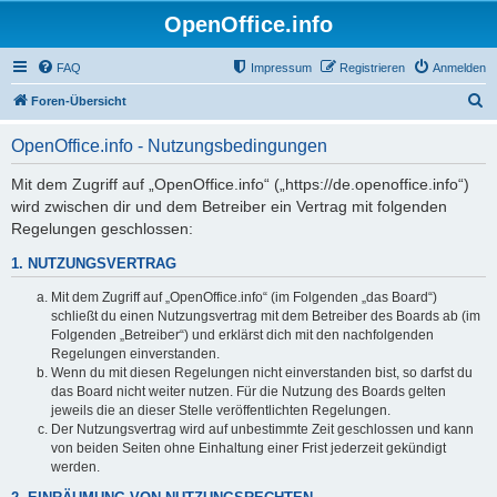
OpenOffice.info
FAQ
Impressum
Registrieren
Anmelden
S
Foren-Übersicht
u
OpenOffice.info - Nutzungsbedingungen
c
h
Mit dem Zugriff auf „OpenOffice.info“ („https://de.openoffice.info“)
wird zwischen dir und dem Betreiber ein Vertrag mit folgenden
e
Regelungen geschlossen:
1. NUTZUNGSVERTRAG
Mit dem Zugriff auf „OpenOffice.info“ (im Folgenden „das Board“)
schließt du einen Nutzungsvertrag mit dem Betreiber des Boards ab (im
Folgenden „Betreiber“) und erklärst dich mit den nachfolgenden
Regelungen einverstanden.
Wenn du mit diesen Regelungen nicht einverstanden bist, so darfst du
das Board nicht weiter nutzen. Für die Nutzung des Boards gelten
jeweils die an dieser Stelle veröffentlichten Regelungen.
Der Nutzungsvertrag wird auf unbestimmte Zeit geschlossen und kann
von beiden Seiten ohne Einhaltung einer Frist jederzeit gekündigt
werden.