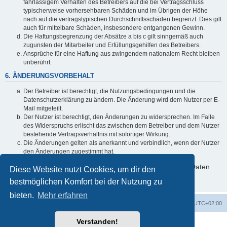
fahrlässigem Verhalten des Betreibers auf die bei Vertragsschluss
typischerweise vorhersehbaren Schäden und im Übrigen der Höhe
nach auf die vertragstypischen Durchschnittsschäden begrenzt. Dies gilt
auch für mittelbare Schäden, insbesondere entgangenen Gewinn.
Die Haftungsbegrenzung der Absätze a bis c gilt sinngemäß auch
zugunsten der Mitarbeiter und Erfüllungsgehilfen des Betreibers.
Ansprüche für eine Haftung aus zwingendem nationalem Recht bleiben
unberührt.
6. ÄNDERUNGSVORBEHALT
Der Betreiber ist berechtigt, die Nutzungsbedingungen und die
Datenschutzerklärung zu ändern. Die Änderung wird dem Nutzer per E-
Mail mitgeteilt.
Der Nutzer ist berechtigt, den Änderungen zu widersprechen. Im Falle
des Widerspruchs erlischt das zwischen dem Betreiber und dem Nutzer
bestehende Vertragsverhältnis mit sofortiger Wirkung.
Die Änderungen gelten als anerkannt und verbindlich, wenn der Nutzer
den Änderungen zugestimmt hat.
Informationen über den Umgang mit deinen persönlichen Daten
Diese Website nutzt Cookies, um dir den
sind in der Datenschutzerklärung enthalten.
bestmöglichen Komfort bei der Nutzung zu
bieten.
Mehr erfahren
Foren-Übersicht
Alle Cookies löschen
Alle Zeiten sind
UTC+02:00
Verstanden!
Powered by
phpBB
® Forum Software © phpBB Limited