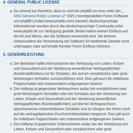
4. GENERAL PUBLIC LICENSE
Du nimmst zur Kenntnis, dass es sich bei phpBB um eine unter der „
GNU General Public License v2
“ (GPL) bereitgestellten Foren-Software
von phpBB Limited (www.phpbb.com) handelt; deutschsprachige
Informationen werden durch die deutschsprachige Community unter
www.phpbb.de zur Verfügung gestellt. Beide haben keinen Einfluss auf
die Art und Weise, wie die Software verwendet wird. Sie können
insbesondere die Verwendung der Software für bestimmte Zwecke nicht
untersagen oder auf Inhalte fremder Foren Einfluss nehmen.
5. GEWÄHRLEISTUNG
Der Betreiber haftet mit Ausnahme der Verletzung von Leben, Körper
und Gesundheit und der Verletzung wesentlicher Vertragspflichten
(Kardinalpflichten) nur für Schäden, die auf ein vorsätzliches oder grob
fahrlässiges Verhalten zurückzuführen sind. Dies gilt auch für mittelbare
Folgeschäden wie insbesondere entgangenen Gewinn.
Die Haftung ist gegenüber Verbrauchern außer bei vorsätzlichem oder
grob fahrlässigem Verhalten oder bei Schäden aus der Verletzung von
Leben, Körper und Gesundheit und der Verletzung wesentlicher
Vertragspflichten (Kardinalpflichten) auf die bei Vertragsschluss
typischerweise vorhersehbaren Schäden und im übrigen der Höhe nach
auf die vertragstypischen Durchschnittsschäden begrenzt. Dies gilt auch
für mittelbare Folgeschäden wie insbesondere entgangenen Gewinn.
Die Haftung ist gegenüber Unternehmern außer bei der Verletzung von
Leben, Körper und Gesundheit oder vorsätzlichem oder grob