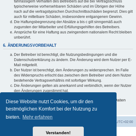
fahrlässigem Verhalten des Betreibers auf die bei Vertragsschluss
typischerweise vorhersehbaren Schäden und im Übrigen der Höhe
nach auf die vertragstypischen Durchschnittsschäden begrenzt. Dies gilt
auch für mittelbare Schäden, insbesondere entgangenen Gewinn.
Die Haftungsbegrenzung der Absätze a bis c gilt sinngemäß auch
zugunsten der Mitarbeiter und Erfüllungsgehilfen des Betreibers.
Ansprüche für eine Haftung aus zwingendem nationalem Recht bleiben
unberührt.
6. ÄNDERUNGSVORBEHALT
Der Betreiber ist berechtigt, die Nutzungsbedingungen und die
Datenschutzerklärung zu ändern. Die Änderung wird dem Nutzer per E-
Mail mitgeteilt.
Der Nutzer ist berechtigt, den Änderungen zu widersprechen. Im Falle
des Widerspruchs erlischt das zwischen dem Betreiber und dem Nutzer
bestehende Vertragsverhältnis mit sofortiger Wirkung.
Die Änderungen gelten als anerkannt und verbindlich, wenn der Nutzer
den Änderungen zugestimmt hat.
Informationen über den Umgang mit deinen persönlichen Daten
Diese Website nutzt Cookies, um dir den
sind in der Datenschutzerklärung enthalten.
bestmöglichen Komfort bei der Nutzung zu
bieten.
Mehr erfahren
Foren-Übersicht
Alle Cookies löschen
Alle Zeiten sind
UTC+02:00
Verstanden!
Powered by
phpBB
® Forum Software © phpBB Limited