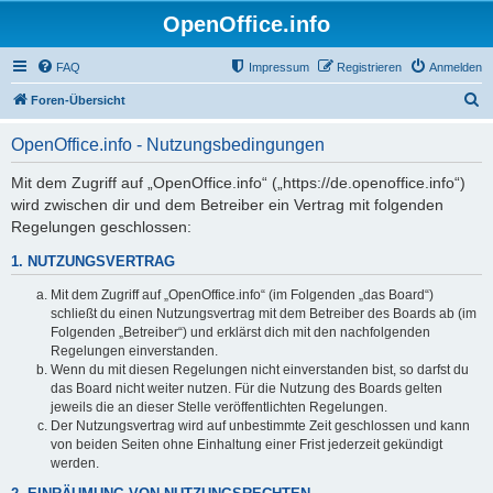
OpenOffice.info
FAQ
Impressum
Registrieren
Anmelden
S
Foren-Übersicht
u
OpenOffice.info - Nutzungsbedingungen
c
h
Mit dem Zugriff auf „OpenOffice.info“ („https://de.openoffice.info“)
wird zwischen dir und dem Betreiber ein Vertrag mit folgenden
e
Regelungen geschlossen:
1. NUTZUNGSVERTRAG
Mit dem Zugriff auf „OpenOffice.info“ (im Folgenden „das Board“)
schließt du einen Nutzungsvertrag mit dem Betreiber des Boards ab (im
Folgenden „Betreiber“) und erklärst dich mit den nachfolgenden
Regelungen einverstanden.
Wenn du mit diesen Regelungen nicht einverstanden bist, so darfst du
das Board nicht weiter nutzen. Für die Nutzung des Boards gelten
jeweils die an dieser Stelle veröffentlichten Regelungen.
Der Nutzungsvertrag wird auf unbestimmte Zeit geschlossen und kann
von beiden Seiten ohne Einhaltung einer Frist jederzeit gekündigt
werden.