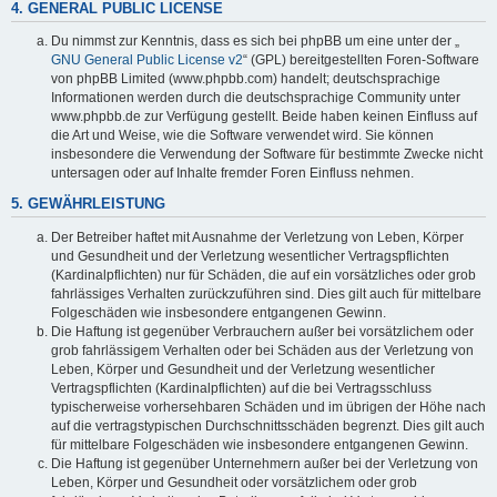
4. GENERAL PUBLIC LICENSE
Du nimmst zur Kenntnis, dass es sich bei phpBB um eine unter der „
GNU General Public License v2
“ (GPL) bereitgestellten Foren-Software
von phpBB Limited (www.phpbb.com) handelt; deutschsprachige
Informationen werden durch die deutschsprachige Community unter
www.phpbb.de zur Verfügung gestellt. Beide haben keinen Einfluss auf
die Art und Weise, wie die Software verwendet wird. Sie können
insbesondere die Verwendung der Software für bestimmte Zwecke nicht
untersagen oder auf Inhalte fremder Foren Einfluss nehmen.
5. GEWÄHRLEISTUNG
Der Betreiber haftet mit Ausnahme der Verletzung von Leben, Körper
und Gesundheit und der Verletzung wesentlicher Vertragspflichten
(Kardinalpflichten) nur für Schäden, die auf ein vorsätzliches oder grob
fahrlässiges Verhalten zurückzuführen sind. Dies gilt auch für mittelbare
Folgeschäden wie insbesondere entgangenen Gewinn.
Die Haftung ist gegenüber Verbrauchern außer bei vorsätzlichem oder
grob fahrlässigem Verhalten oder bei Schäden aus der Verletzung von
Leben, Körper und Gesundheit und der Verletzung wesentlicher
Vertragspflichten (Kardinalpflichten) auf die bei Vertragsschluss
typischerweise vorhersehbaren Schäden und im übrigen der Höhe nach
auf die vertragstypischen Durchschnittsschäden begrenzt. Dies gilt auch
für mittelbare Folgeschäden wie insbesondere entgangenen Gewinn.
Die Haftung ist gegenüber Unternehmern außer bei der Verletzung von
Leben, Körper und Gesundheit oder vorsätzlichem oder grob