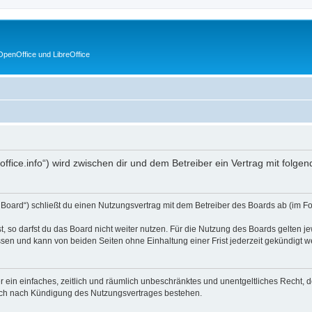
penOffice und LibreOffice
enoffice.info“) wird zwischen dir und dem Betreiber ein Vertrag mit fol
s Board“) schließt du einen Nutzungsvertrag mit dem Betreiber des Boards ab (im F
 so darfst du das Board nicht weiter nutzen. Für die Nutzung des Boards gelten jew
sen und kann von beiden Seiten ohne Einhaltung einer Frist jederzeit gekündigt w
ber ein einfaches, zeitlich und räumlich unbeschränktes und unentgeltliches Recht
auch nach Kündigung des Nutzungsvertrages bestehen.