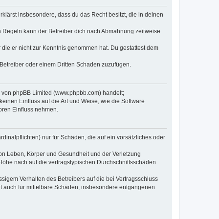
erklärst insbesondere, dass du das Recht besitzt, die in deinen
n Regeln kann der Betreiber dich nach Abmahnung zeitweise
er die er nicht zur Kenntnis genommen hat. Du gestattest dem
 Betreiber oder einem Dritten Schaden zuzufügen.
re von phpBB Limited (www.phpbb.com) handelt;
inen Einfluss auf die Art und Weise, wie die Software
oren Einfluss nehmen.
inalpflichten) nur für Schäden, die auf ein vorsätzliches oder
von Leben, Körper und Gesundheit und der Verletzung
r Höhe nach auf die vertragstypischen Durchschnittsschäden
sigem Verhalten des Betreibers auf die bei Vertragsschluss
lt auch für mittelbare Schäden, insbesondere entgangenen