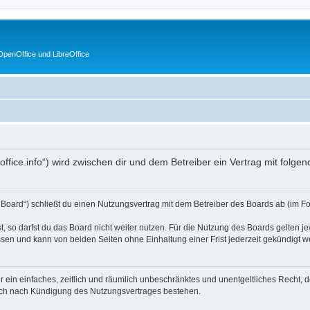
penOffice und LibreOffice
enoffice.info“) wird zwischen dir und dem Betreiber ein Vertrag mit fol
s Board“) schließt du einen Nutzungsvertrag mit dem Betreiber des Boards ab (im F
 so darfst du das Board nicht weiter nutzen. Für die Nutzung des Boards gelten jew
sen und kann von beiden Seiten ohne Einhaltung einer Frist jederzeit gekündigt w
ber ein einfaches, zeitlich und räumlich unbeschränktes und unentgeltliches Recht
auch nach Kündigung des Nutzungsvertrages bestehen.