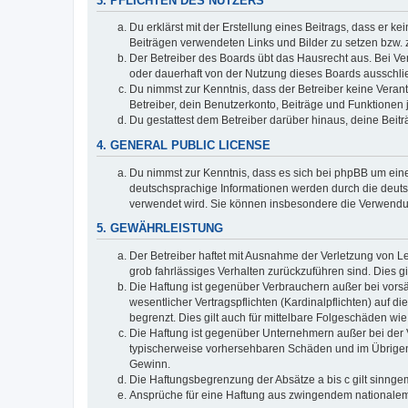
3. PFLICHTEN DES NUTZERS
Du erklärst mit der Erstellung eines Beitrags, dass er ke
Beiträgen verwendeten Links und Bilder zu setzen bzw.
Der Betreiber des Boards übt das Hausrecht aus. Bei V
oder dauerhaft von der Nutzung dieses Boards ausschlie
Du nimmst zur Kenntnis, dass der Betreiber keine Verantw
Betreiber, dein Benutzerkonto, Beiträge und Funktionen 
Du gestattest dem Betreiber darüber hinaus, deine Beit
4. GENERAL PUBLIC LICENSE
Du nimmst zur Kenntnis, dass es sich bei phpBB um eine
deutschsprachige Informationen werden durch die deuts
verwendet wird. Sie können insbesondere die Verwendun
5. GEWÄHRLEISTUNG
Der Betreiber haftet mit Ausnahme der Verletzung von Le
grob fahrlässiges Verhalten zurückzuführen sind. Dies 
Die Haftung ist gegenüber Verbrauchern außer bei vors
wesentlicher Vertragspflichten (Kardinalpflichten) auf
begrenzt. Dies gilt auch für mittelbare Folgeschäden 
Die Haftung ist gegenüber Unternehmern außer bei der V
typischerweise vorhersehbaren Schäden und im Übrigen 
Gewinn.
Die Haftungsbegrenzung der Absätze a bis c gilt sinnge
Ansprüche für eine Haftung aus zwingendem nationalem