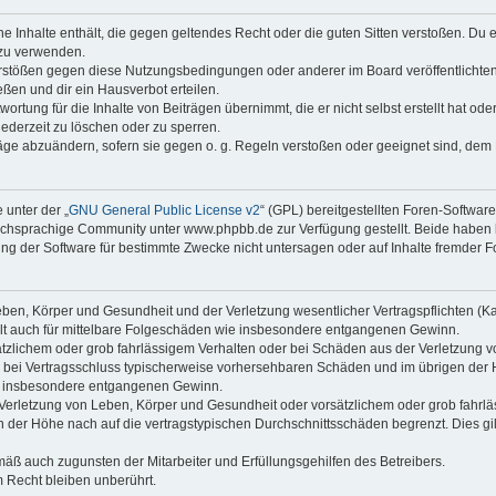
ine Inhalte enthält, die gegen geltendes Recht oder die guten Sitten verstoßen. Du 
 zu verwenden.
erstößen gegen diese Nutzungsbedingungen oder anderer im Board veröffentlichte
ßen und dir ein Hausverbot erteilen.
ortung für die Inhalte von Beiträgen übernimmt, die er nicht selbst erstellt hat od
jederzeit zu löschen oder zu sperren.
räge abzuändern, sofern sie gegen o. g. Regeln verstoßen oder geeignet sind, dem
 unter der „
GNU General Public License v2
“ (GPL) bereitgestellten Foren-Softwa
chsprachige Community unter www.phpbb.de zur Verfügung gestellt. Beide haben ke
g der Software für bestimmte Zwecke nicht untersagen oder auf Inhalte fremder F
ben, Körper und Gesundheit und der Verletzung wesentlicher Vertragspflichten (Kard
gilt auch für mittelbare Folgeschäden wie insbesondere entgangenen Gewinn.
ätzlichem oder grob fahrlässigem Verhalten oder bei Schäden aus der Verletzung 
 die bei Vertragsschluss typischerweise vorhersehbaren Schäden und im übrigen de
wie insbesondere entgangenen Gewinn.
erletzung von Leben, Körper und Gesundheit oder vorsätzlichem oder grob fahrläs
der Höhe nach auf die vertragstypischen Durchschnittsschäden begrenzt. Dies gi
mäß auch zugunsten der Mitarbeiter und Erfüllungsgehilfen des Betreibers.
 Recht bleiben unberührt.