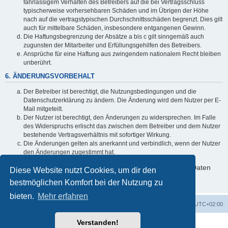
fahrlässigem Verhalten des Betreibers auf die bei Vertragsschluss
typischerweise vorhersehbaren Schäden und im Übrigen der Höhe
nach auf die vertragstypischen Durchschnittsschäden begrenzt. Dies gilt
auch für mittelbare Schäden, insbesondere entgangenen Gewinn.
Die Haftungsbegrenzung der Absätze a bis c gilt sinngemäß auch
zugunsten der Mitarbeiter und Erfüllungsgehilfen des Betreibers.
Ansprüche für eine Haftung aus zwingendem nationalem Recht bleiben
unberührt.
6. ÄNDERUNGSVORBEHALT
Der Betreiber ist berechtigt, die Nutzungsbedingungen und die
Datenschutzerklärung zu ändern. Die Änderung wird dem Nutzer per E-
Mail mitgeteilt.
Der Nutzer ist berechtigt, den Änderungen zu widersprechen. Im Falle
des Widerspruchs erlischt das zwischen dem Betreiber und dem Nutzer
bestehende Vertragsverhältnis mit sofortiger Wirkung.
Die Änderungen gelten als anerkannt und verbindlich, wenn der Nutzer
den Änderungen zugestimmt hat.
Informationen über den Umgang mit deinen persönlichen Daten
Diese Website nutzt Cookies, um dir den
sind in der Datenschutzerklärung enthalten.
bestmöglichen Komfort bei der Nutzung zu
bieten.
Mehr erfahren
Foren-Übersicht
Alle Cookies löschen
Alle Zeiten sind
UTC+02:00
Verstanden!
Powered by
phpBB
® Forum Software © phpBB Limited