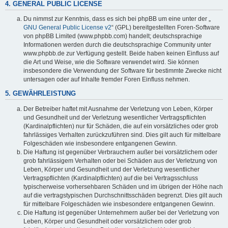
4. GENERAL PUBLIC LICENSE
Du nimmst zur Kenntnis, dass es sich bei phpBB um eine unter der „
GNU General Public License v2
“ (GPL) bereitgestellten Foren-Software
von phpBB Limited (www.phpbb.com) handelt; deutschsprachige
Informationen werden durch die deutschsprachige Community unter
www.phpbb.de zur Verfügung gestellt. Beide haben keinen Einfluss auf
die Art und Weise, wie die Software verwendet wird. Sie können
insbesondere die Verwendung der Software für bestimmte Zwecke nicht
untersagen oder auf Inhalte fremder Foren Einfluss nehmen.
5. GEWÄHRLEISTUNG
Der Betreiber haftet mit Ausnahme der Verletzung von Leben, Körper
und Gesundheit und der Verletzung wesentlicher Vertragspflichten
(Kardinalpflichten) nur für Schäden, die auf ein vorsätzliches oder grob
fahrlässiges Verhalten zurückzuführen sind. Dies gilt auch für mittelbare
Folgeschäden wie insbesondere entgangenen Gewinn.
Die Haftung ist gegenüber Verbrauchern außer bei vorsätzlichem oder
grob fahrlässigem Verhalten oder bei Schäden aus der Verletzung von
Leben, Körper und Gesundheit und der Verletzung wesentlicher
Vertragspflichten (Kardinalpflichten) auf die bei Vertragsschluss
typischerweise vorhersehbaren Schäden und im übrigen der Höhe nach
auf die vertragstypischen Durchschnittsschäden begrenzt. Dies gilt auch
für mittelbare Folgeschäden wie insbesondere entgangenen Gewinn.
Die Haftung ist gegenüber Unternehmern außer bei der Verletzung von
Leben, Körper und Gesundheit oder vorsätzlichem oder grob