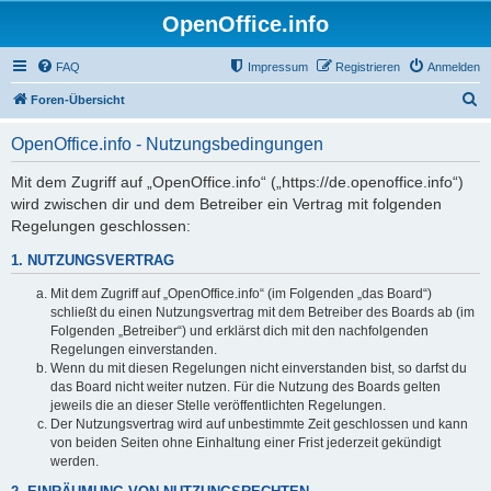
OpenOffice.info
FAQ
Impressum
Registrieren
Anmelden
S
Foren-Übersicht
u
OpenOffice.info - Nutzungsbedingungen
c
h
Mit dem Zugriff auf „OpenOffice.info“ („https://de.openoffice.info“)
wird zwischen dir und dem Betreiber ein Vertrag mit folgenden
e
Regelungen geschlossen:
1. NUTZUNGSVERTRAG
Mit dem Zugriff auf „OpenOffice.info“ (im Folgenden „das Board“)
schließt du einen Nutzungsvertrag mit dem Betreiber des Boards ab (im
Folgenden „Betreiber“) und erklärst dich mit den nachfolgenden
Regelungen einverstanden.
Wenn du mit diesen Regelungen nicht einverstanden bist, so darfst du
das Board nicht weiter nutzen. Für die Nutzung des Boards gelten
jeweils die an dieser Stelle veröffentlichten Regelungen.
Der Nutzungsvertrag wird auf unbestimmte Zeit geschlossen und kann
von beiden Seiten ohne Einhaltung einer Frist jederzeit gekündigt
werden.