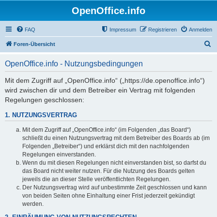
OpenOffice.info
FAQ
Impressum
Registrieren
Anmelden
S
Foren-Übersicht
u
OpenOffice.info - Nutzungsbedingungen
c
h
Mit dem Zugriff auf „OpenOffice.info“ („https://de.openoffice.info“)
wird zwischen dir und dem Betreiber ein Vertrag mit folgenden
e
Regelungen geschlossen:
1. NUTZUNGSVERTRAG
Mit dem Zugriff auf „OpenOffice.info“ (im Folgenden „das Board“)
schließt du einen Nutzungsvertrag mit dem Betreiber des Boards ab (im
Folgenden „Betreiber“) und erklärst dich mit den nachfolgenden
Regelungen einverstanden.
Wenn du mit diesen Regelungen nicht einverstanden bist, so darfst du
das Board nicht weiter nutzen. Für die Nutzung des Boards gelten
jeweils die an dieser Stelle veröffentlichten Regelungen.
Der Nutzungsvertrag wird auf unbestimmte Zeit geschlossen und kann
von beiden Seiten ohne Einhaltung einer Frist jederzeit gekündigt
werden.