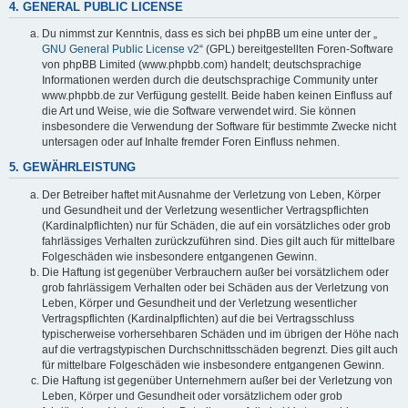
4. GENERAL PUBLIC LICENSE
Du nimmst zur Kenntnis, dass es sich bei phpBB um eine unter der „
GNU General Public License v2
“ (GPL) bereitgestellten Foren-Software
von phpBB Limited (www.phpbb.com) handelt; deutschsprachige
Informationen werden durch die deutschsprachige Community unter
www.phpbb.de zur Verfügung gestellt. Beide haben keinen Einfluss auf
die Art und Weise, wie die Software verwendet wird. Sie können
insbesondere die Verwendung der Software für bestimmte Zwecke nicht
untersagen oder auf Inhalte fremder Foren Einfluss nehmen.
5. GEWÄHRLEISTUNG
Der Betreiber haftet mit Ausnahme der Verletzung von Leben, Körper
und Gesundheit und der Verletzung wesentlicher Vertragspflichten
(Kardinalpflichten) nur für Schäden, die auf ein vorsätzliches oder grob
fahrlässiges Verhalten zurückzuführen sind. Dies gilt auch für mittelbare
Folgeschäden wie insbesondere entgangenen Gewinn.
Die Haftung ist gegenüber Verbrauchern außer bei vorsätzlichem oder
grob fahrlässigem Verhalten oder bei Schäden aus der Verletzung von
Leben, Körper und Gesundheit und der Verletzung wesentlicher
Vertragspflichten (Kardinalpflichten) auf die bei Vertragsschluss
typischerweise vorhersehbaren Schäden und im übrigen der Höhe nach
auf die vertragstypischen Durchschnittsschäden begrenzt. Dies gilt auch
für mittelbare Folgeschäden wie insbesondere entgangenen Gewinn.
Die Haftung ist gegenüber Unternehmern außer bei der Verletzung von
Leben, Körper und Gesundheit oder vorsätzlichem oder grob