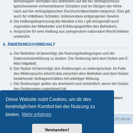
fahrlässigem Verhalten des Betreibers auf die bei Vertragsschluss
typischerweise vorhersehbaren Schäden und im Übrigen der Höhe
nach auf die vertragstypischen Durchschnittsschäden begrenzt. Dies gilt
auch für mittelbare Schäden, insbesondere entgangenen Gewinn.
Die Haftungsbegrenzung der Absätze a bis c gilt sinngemäß auch
zugunsten der Mitarbeiter und Erfüllungsgehilfen des Betreibers.
Ansprüche für eine Haftung aus zwingendem nationalem Recht bleiben
unberührt.
6. ÄNDERUNGSVORBEHALT
Der Betreiber ist berechtigt, die Nutzungsbedingungen und die
Datenschutzerklärung zu ändern. Die Änderung wird dem Nutzer per E-
Mail mitgeteilt.
Der Nutzer ist berechtigt, den Änderungen zu widersprechen. Im Falle
des Widerspruchs erlischt das zwischen dem Betreiber und dem Nutzer
bestehende Vertragsverhältnis mit sofortiger Wirkung.
Die Änderungen gelten als anerkannt und verbindlich, wenn der Nutzer
den Änderungen zugestimmt hat.
Informationen über den Umgang mit deinen persönlichen Daten
Diese Website nutzt Cookies, um dir den
sind in der Datenschutzerklärung enthalten.
bestmöglichen Komfort bei der Nutzung zu
bieten.
Mehr erfahren
Foren-Übersicht
Alle Cookies löschen
Alle Zeiten sind
UTC+02:00
Verstanden!
Powered by
phpBB
® Forum Software © phpBB Limited