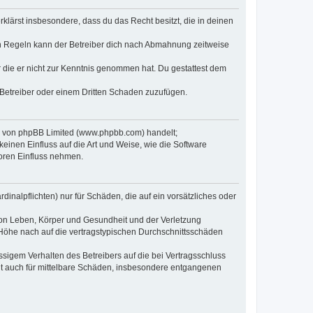
erklärst insbesondere, dass du das Recht besitzt, die in deinen
n Regeln kann der Betreiber dich nach Abmahnung zeitweise
er die er nicht zur Kenntnis genommen hat. Du gestattest dem
 Betreiber oder einem Dritten Schaden zuzufügen.
re von phpBB Limited (www.phpbb.com) handelt;
inen Einfluss auf die Art und Weise, wie die Software
oren Einfluss nehmen.
inalpflichten) nur für Schäden, die auf ein vorsätzliches oder
von Leben, Körper und Gesundheit und der Verletzung
r Höhe nach auf die vertragstypischen Durchschnittsschäden
sigem Verhalten des Betreibers auf die bei Vertragsschluss
lt auch für mittelbare Schäden, insbesondere entgangenen