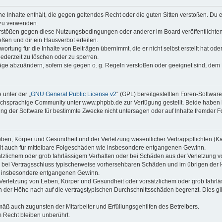
ine Inhalte enthält, die gegen geltendes Recht oder die guten Sitten verstoßen. Du 
 zu verwenden.
erstößen gegen diese Nutzungsbedingungen oder anderer im Board veröffentlichte
ßen und dir ein Hausverbot erteilen.
ortung für die Inhalte von Beiträgen übernimmt, die er nicht selbst erstellt hat od
jederzeit zu löschen oder zu sperren.
räge abzuändern, sofern sie gegen o. g. Regeln verstoßen oder geeignet sind, dem
 unter der „
GNU General Public License v2
“ (GPL) bereitgestellten Foren-Softwa
chsprachige Community unter www.phpbb.de zur Verfügung gestellt. Beide haben ke
g der Software für bestimmte Zwecke nicht untersagen oder auf Inhalte fremder F
ben, Körper und Gesundheit und der Verletzung wesentlicher Vertragspflichten (Kard
gilt auch für mittelbare Folgeschäden wie insbesondere entgangenen Gewinn.
ätzlichem oder grob fahrlässigem Verhalten oder bei Schäden aus der Verletzung 
 die bei Vertragsschluss typischerweise vorhersehbaren Schäden und im übrigen de
wie insbesondere entgangenen Gewinn.
erletzung von Leben, Körper und Gesundheit oder vorsätzlichem oder grob fahrläs
der Höhe nach auf die vertragstypischen Durchschnittsschäden begrenzt. Dies gi
mäß auch zugunsten der Mitarbeiter und Erfüllungsgehilfen des Betreibers.
 Recht bleiben unberührt.