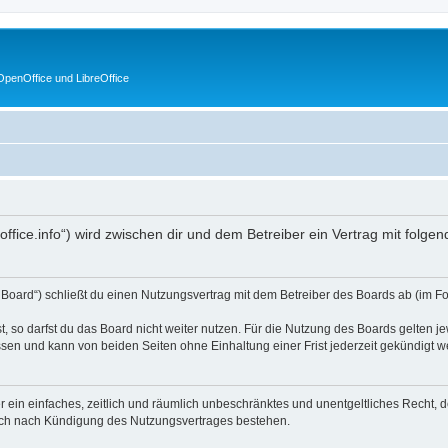
penOffice und LibreOffice
enoffice.info“) wird zwischen dir und dem Betreiber ein Vertrag mit fol
s Board“) schließt du einen Nutzungsvertrag mit dem Betreiber des Boards ab (im F
 so darfst du das Board nicht weiter nutzen. Für die Nutzung des Boards gelten jew
sen und kann von beiden Seiten ohne Einhaltung einer Frist jederzeit gekündigt w
ber ein einfaches, zeitlich und räumlich unbeschränktes und unentgeltliches Recht
auch nach Kündigung des Nutzungsvertrages bestehen.