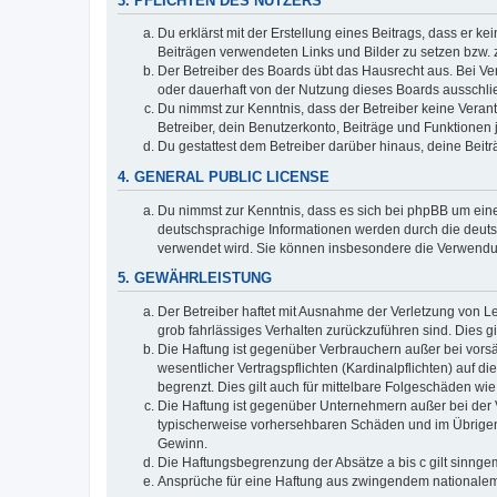
3. PFLICHTEN DES NUTZERS
Du erklärst mit der Erstellung eines Beitrags, dass er ke
Beiträgen verwendeten Links und Bilder zu setzen bzw.
Der Betreiber des Boards übt das Hausrecht aus. Bei V
oder dauerhaft von der Nutzung dieses Boards ausschlie
Du nimmst zur Kenntnis, dass der Betreiber keine Verantw
Betreiber, dein Benutzerkonto, Beiträge und Funktionen 
Du gestattest dem Betreiber darüber hinaus, deine Beit
4. GENERAL PUBLIC LICENSE
Du nimmst zur Kenntnis, dass es sich bei phpBB um eine
deutschsprachige Informationen werden durch die deuts
verwendet wird. Sie können insbesondere die Verwendun
5. GEWÄHRLEISTUNG
Der Betreiber haftet mit Ausnahme der Verletzung von Le
grob fahrlässiges Verhalten zurückzuführen sind. Dies 
Die Haftung ist gegenüber Verbrauchern außer bei vors
wesentlicher Vertragspflichten (Kardinalpflichten) auf
begrenzt. Dies gilt auch für mittelbare Folgeschäden 
Die Haftung ist gegenüber Unternehmern außer bei der V
typischerweise vorhersehbaren Schäden und im Übrigen 
Gewinn.
Die Haftungsbegrenzung der Absätze a bis c gilt sinnge
Ansprüche für eine Haftung aus zwingendem nationalem