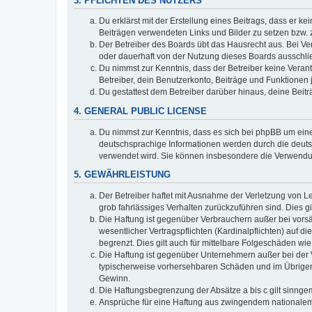
3. PFLICHTEN DES NUTZERS
Du erklärst mit der Erstellung eines Beitrags, dass er ke
Beiträgen verwendeten Links und Bilder zu setzen bzw.
Der Betreiber des Boards übt das Hausrecht aus. Bei V
oder dauerhaft von der Nutzung dieses Boards ausschlie
Du nimmst zur Kenntnis, dass der Betreiber keine Verantw
Betreiber, dein Benutzerkonto, Beiträge und Funktionen 
Du gestattest dem Betreiber darüber hinaus, deine Beit
4. GENERAL PUBLIC LICENSE
Du nimmst zur Kenntnis, dass es sich bei phpBB um eine
deutschsprachige Informationen werden durch die deuts
verwendet wird. Sie können insbesondere die Verwendun
5. GEWÄHRLEISTUNG
Der Betreiber haftet mit Ausnahme der Verletzung von Le
grob fahrlässiges Verhalten zurückzuführen sind. Dies 
Die Haftung ist gegenüber Verbrauchern außer bei vors
wesentlicher Vertragspflichten (Kardinalpflichten) auf
begrenzt. Dies gilt auch für mittelbare Folgeschäden 
Die Haftung ist gegenüber Unternehmern außer bei der V
typischerweise vorhersehbaren Schäden und im Übrigen 
Gewinn.
Die Haftungsbegrenzung der Absätze a bis c gilt sinnge
Ansprüche für eine Haftung aus zwingendem nationalem