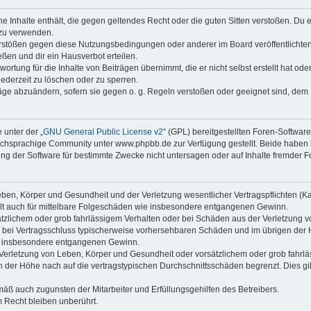
ine Inhalte enthält, die gegen geltendes Recht oder die guten Sitten verstoßen. Du 
 zu verwenden.
erstößen gegen diese Nutzungsbedingungen oder anderer im Board veröffentlichte
ßen und dir ein Hausverbot erteilen.
ortung für die Inhalte von Beiträgen übernimmt, die er nicht selbst erstellt hat od
jederzeit zu löschen oder zu sperren.
räge abzuändern, sofern sie gegen o. g. Regeln verstoßen oder geeignet sind, dem
 unter der „
GNU General Public License v2
“ (GPL) bereitgestellten Foren-Softwa
chsprachige Community unter www.phpbb.de zur Verfügung gestellt. Beide haben ke
g der Software für bestimmte Zwecke nicht untersagen oder auf Inhalte fremder F
ben, Körper und Gesundheit und der Verletzung wesentlicher Vertragspflichten (Kard
gilt auch für mittelbare Folgeschäden wie insbesondere entgangenen Gewinn.
ätzlichem oder grob fahrlässigem Verhalten oder bei Schäden aus der Verletzung 
 die bei Vertragsschluss typischerweise vorhersehbaren Schäden und im übrigen de
wie insbesondere entgangenen Gewinn.
erletzung von Leben, Körper und Gesundheit oder vorsätzlichem oder grob fahrläs
der Höhe nach auf die vertragstypischen Durchschnittsschäden begrenzt. Dies gi
mäß auch zugunsten der Mitarbeiter und Erfüllungsgehilfen des Betreibers.
 Recht bleiben unberührt.