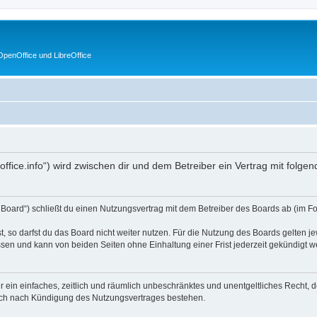
penOffice und LibreOffice
enoffice.info“) wird zwischen dir und dem Betreiber ein Vertrag mit fol
s Board“) schließt du einen Nutzungsvertrag mit dem Betreiber des Boards ab (im F
 so darfst du das Board nicht weiter nutzen. Für die Nutzung des Boards gelten jew
sen und kann von beiden Seiten ohne Einhaltung einer Frist jederzeit gekündigt w
ber ein einfaches, zeitlich und räumlich unbeschränktes und unentgeltliches Recht
auch nach Kündigung des Nutzungsvertrages bestehen.