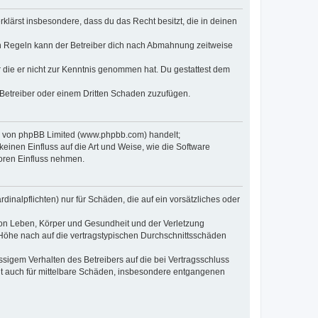
erklärst insbesondere, dass du das Recht besitzt, die in deinen
n Regeln kann der Betreiber dich nach Abmahnung zeitweise
er die er nicht zur Kenntnis genommen hat. Du gestattest dem
 Betreiber oder einem Dritten Schaden zuzufügen.
re von phpBB Limited (www.phpbb.com) handelt;
inen Einfluss auf die Art und Weise, wie die Software
oren Einfluss nehmen.
inalpflichten) nur für Schäden, die auf ein vorsätzliches oder
von Leben, Körper und Gesundheit und der Verletzung
r Höhe nach auf die vertragstypischen Durchschnittsschäden
sigem Verhalten des Betreibers auf die bei Vertragsschluss
lt auch für mittelbare Schäden, insbesondere entgangenen