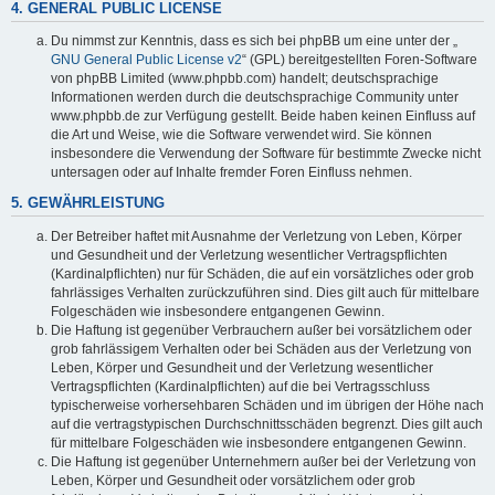
4. GENERAL PUBLIC LICENSE
Du nimmst zur Kenntnis, dass es sich bei phpBB um eine unter der „
GNU General Public License v2
“ (GPL) bereitgestellten Foren-Software
von phpBB Limited (www.phpbb.com) handelt; deutschsprachige
Informationen werden durch die deutschsprachige Community unter
www.phpbb.de zur Verfügung gestellt. Beide haben keinen Einfluss auf
die Art und Weise, wie die Software verwendet wird. Sie können
insbesondere die Verwendung der Software für bestimmte Zwecke nicht
untersagen oder auf Inhalte fremder Foren Einfluss nehmen.
5. GEWÄHRLEISTUNG
Der Betreiber haftet mit Ausnahme der Verletzung von Leben, Körper
und Gesundheit und der Verletzung wesentlicher Vertragspflichten
(Kardinalpflichten) nur für Schäden, die auf ein vorsätzliches oder grob
fahrlässiges Verhalten zurückzuführen sind. Dies gilt auch für mittelbare
Folgeschäden wie insbesondere entgangenen Gewinn.
Die Haftung ist gegenüber Verbrauchern außer bei vorsätzlichem oder
grob fahrlässigem Verhalten oder bei Schäden aus der Verletzung von
Leben, Körper und Gesundheit und der Verletzung wesentlicher
Vertragspflichten (Kardinalpflichten) auf die bei Vertragsschluss
typischerweise vorhersehbaren Schäden und im übrigen der Höhe nach
auf die vertragstypischen Durchschnittsschäden begrenzt. Dies gilt auch
für mittelbare Folgeschäden wie insbesondere entgangenen Gewinn.
Die Haftung ist gegenüber Unternehmern außer bei der Verletzung von
Leben, Körper und Gesundheit oder vorsätzlichem oder grob