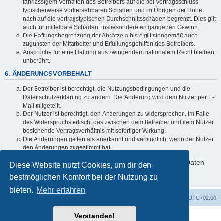
fahrlässigem Verhalten des Betreibers auf die bei Vertragsschluss
typischerweise vorhersehbaren Schäden und im Übrigen der Höhe
nach auf die vertragstypischen Durchschnittsschäden begrenzt. Dies gilt
auch für mittelbare Schäden, insbesondere entgangenen Gewinn.
Die Haftungsbegrenzung der Absätze a bis c gilt sinngemäß auch
zugunsten der Mitarbeiter und Erfüllungsgehilfen des Betreibers.
Ansprüche für eine Haftung aus zwingendem nationalem Recht bleiben
unberührt.
6. ÄNDERUNGSVORBEHALT
Der Betreiber ist berechtigt, die Nutzungsbedingungen und die
Datenschutzerklärung zu ändern. Die Änderung wird dem Nutzer per E-
Mail mitgeteilt.
Der Nutzer ist berechtigt, den Änderungen zu widersprechen. Im Falle
des Widerspruchs erlischt das zwischen dem Betreiber und dem Nutzer
bestehende Vertragsverhältnis mit sofortiger Wirkung.
Die Änderungen gelten als anerkannt und verbindlich, wenn der Nutzer
den Änderungen zugestimmt hat.
Informationen über den Umgang mit deinen persönlichen Daten
Diese Website nutzt Cookies, um dir den
sind in der Datenschutzerklärung enthalten.
bestmöglichen Komfort bei der Nutzung zu
bieten.
Mehr erfahren
Foren-Übersicht
Alle Cookies löschen
Alle Zeiten sind
UTC+02:00
Verstanden!
Powered by
phpBB
® Forum Software © phpBB Limited