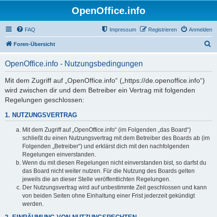
OpenOffice.info
FAQ
Impressum
Registrieren
Anmelden
S
Foren-Übersicht
u
OpenOffice.info - Nutzungsbedingungen
c
h
Mit dem Zugriff auf „OpenOffice.info“ („https://de.openoffice.info“)
wird zwischen dir und dem Betreiber ein Vertrag mit folgenden
e
Regelungen geschlossen:
1. NUTZUNGSVERTRAG
Mit dem Zugriff auf „OpenOffice.info“ (im Folgenden „das Board“)
schließt du einen Nutzungsvertrag mit dem Betreiber des Boards ab (im
Folgenden „Betreiber“) und erklärst dich mit den nachfolgenden
Regelungen einverstanden.
Wenn du mit diesen Regelungen nicht einverstanden bist, so darfst du
das Board nicht weiter nutzen. Für die Nutzung des Boards gelten
jeweils die an dieser Stelle veröffentlichten Regelungen.
Der Nutzungsvertrag wird auf unbestimmte Zeit geschlossen und kann
von beiden Seiten ohne Einhaltung einer Frist jederzeit gekündigt
werden.