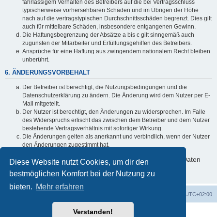
fahrlässigem Verhalten des Betreibers auf die bei Vertragsschluss
typischerweise vorhersehbaren Schäden und im Übrigen der Höhe
nach auf die vertragstypischen Durchschnittsschäden begrenzt. Dies gilt
auch für mittelbare Schäden, insbesondere entgangenen Gewinn.
Die Haftungsbegrenzung der Absätze a bis c gilt sinngemäß auch
zugunsten der Mitarbeiter und Erfüllungsgehilfen des Betreibers.
Ansprüche für eine Haftung aus zwingendem nationalem Recht bleiben
unberührt.
6. ÄNDERUNGSVORBEHALT
Der Betreiber ist berechtigt, die Nutzungsbedingungen und die
Datenschutzerklärung zu ändern. Die Änderung wird dem Nutzer per E-
Mail mitgeteilt.
Der Nutzer ist berechtigt, den Änderungen zu widersprechen. Im Falle
des Widerspruchs erlischt das zwischen dem Betreiber und dem Nutzer
bestehende Vertragsverhältnis mit sofortiger Wirkung.
Die Änderungen gelten als anerkannt und verbindlich, wenn der Nutzer
den Änderungen zugestimmt hat.
Informationen über den Umgang mit deinen persönlichen Daten
Diese Website nutzt Cookies, um dir den
sind in der Datenschutzerklärung enthalten.
bestmöglichen Komfort bei der Nutzung zu
bieten.
Mehr erfahren
Foren-Übersicht
Alle Cookies löschen
Alle Zeiten sind
UTC+02:00
Verstanden!
Powered by
phpBB
® Forum Software © phpBB Limited