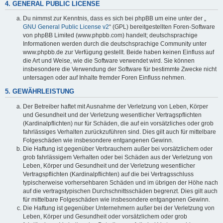
4. GENERAL PUBLIC LICENSE
Du nimmst zur Kenntnis, dass es sich bei phpBB um eine unter der „
GNU General Public License v2
“ (GPL) bereitgestellten Foren-Software
von phpBB Limited (www.phpbb.com) handelt; deutschsprachige
Informationen werden durch die deutschsprachige Community unter
www.phpbb.de zur Verfügung gestellt. Beide haben keinen Einfluss auf
die Art und Weise, wie die Software verwendet wird. Sie können
insbesondere die Verwendung der Software für bestimmte Zwecke nicht
untersagen oder auf Inhalte fremder Foren Einfluss nehmen.
5. GEWÄHRLEISTUNG
Der Betreiber haftet mit Ausnahme der Verletzung von Leben, Körper
und Gesundheit und der Verletzung wesentlicher Vertragspflichten
(Kardinalpflichten) nur für Schäden, die auf ein vorsätzliches oder grob
fahrlässiges Verhalten zurückzuführen sind. Dies gilt auch für mittelbare
Folgeschäden wie insbesondere entgangenen Gewinn.
Die Haftung ist gegenüber Verbrauchern außer bei vorsätzlichem oder
grob fahrlässigem Verhalten oder bei Schäden aus der Verletzung von
Leben, Körper und Gesundheit und der Verletzung wesentlicher
Vertragspflichten (Kardinalpflichten) auf die bei Vertragsschluss
typischerweise vorhersehbaren Schäden und im übrigen der Höhe nach
auf die vertragstypischen Durchschnittsschäden begrenzt. Dies gilt auch
für mittelbare Folgeschäden wie insbesondere entgangenen Gewinn.
Die Haftung ist gegenüber Unternehmern außer bei der Verletzung von
Leben, Körper und Gesundheit oder vorsätzlichem oder grob