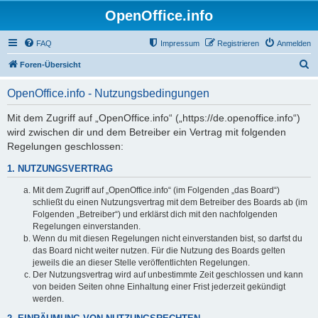
OpenOffice.info
FAQ
Impressum
Registrieren
Anmelden
S
Foren-Übersicht
u
OpenOffice.info - Nutzungsbedingungen
c
h
Mit dem Zugriff auf „OpenOffice.info“ („https://de.openoffice.info“)
wird zwischen dir und dem Betreiber ein Vertrag mit folgenden
e
Regelungen geschlossen:
1. NUTZUNGSVERTRAG
Mit dem Zugriff auf „OpenOffice.info“ (im Folgenden „das Board“)
schließt du einen Nutzungsvertrag mit dem Betreiber des Boards ab (im
Folgenden „Betreiber“) und erklärst dich mit den nachfolgenden
Regelungen einverstanden.
Wenn du mit diesen Regelungen nicht einverstanden bist, so darfst du
das Board nicht weiter nutzen. Für die Nutzung des Boards gelten
jeweils die an dieser Stelle veröffentlichten Regelungen.
Der Nutzungsvertrag wird auf unbestimmte Zeit geschlossen und kann
von beiden Seiten ohne Einhaltung einer Frist jederzeit gekündigt
werden.