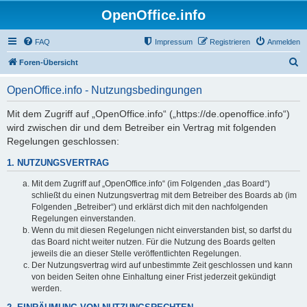
OpenOffice.info
FAQ
Impressum
Registrieren
Anmelden
S
Foren-Übersicht
u
OpenOffice.info - Nutzungsbedingungen
c
h
Mit dem Zugriff auf „OpenOffice.info“ („https://de.openoffice.info“)
wird zwischen dir und dem Betreiber ein Vertrag mit folgenden
e
Regelungen geschlossen:
1. NUTZUNGSVERTRAG
Mit dem Zugriff auf „OpenOffice.info“ (im Folgenden „das Board“)
schließt du einen Nutzungsvertrag mit dem Betreiber des Boards ab (im
Folgenden „Betreiber“) und erklärst dich mit den nachfolgenden
Regelungen einverstanden.
Wenn du mit diesen Regelungen nicht einverstanden bist, so darfst du
das Board nicht weiter nutzen. Für die Nutzung des Boards gelten
jeweils die an dieser Stelle veröffentlichten Regelungen.
Der Nutzungsvertrag wird auf unbestimmte Zeit geschlossen und kann
von beiden Seiten ohne Einhaltung einer Frist jederzeit gekündigt
werden.