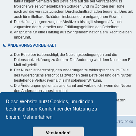
fahrlässigem Verhalten des Betreibers auf die bei Vertragsschluss
typischerweise vorhersehbaren Schäden und im Übrigen der Höhe
nach auf die vertragstypischen Durchschnittsschäden begrenzt. Dies gilt
auch für mittelbare Schäden, insbesondere entgangenen Gewinn.
Die Haftungsbegrenzung der Absätze a bis c gilt sinngemäß auch
zugunsten der Mitarbeiter und Erfüllungsgehilfen des Betreibers.
Ansprüche für eine Haftung aus zwingendem nationalem Recht bleiben
unberührt.
6. ÄNDERUNGSVORBEHALT
Der Betreiber ist berechtigt, die Nutzungsbedingungen und die
Datenschutzerklärung zu ändern. Die Änderung wird dem Nutzer per E-
Mail mitgeteilt.
Der Nutzer ist berechtigt, den Änderungen zu widersprechen. Im Falle
des Widerspruchs erlischt das zwischen dem Betreiber und dem Nutzer
bestehende Vertragsverhältnis mit sofortiger Wirkung.
Die Änderungen gelten als anerkannt und verbindlich, wenn der Nutzer
den Änderungen zugestimmt hat.
Informationen über den Umgang mit deinen persönlichen Daten
Diese Website nutzt Cookies, um dir den
sind in der Datenschutzerklärung enthalten.
bestmöglichen Komfort bei der Nutzung zu
bieten.
Mehr erfahren
Foren-Übersicht
Alle Cookies löschen
Alle Zeiten sind
UTC+02:00
Verstanden!
Powered by
phpBB
® Forum Software © phpBB Limited