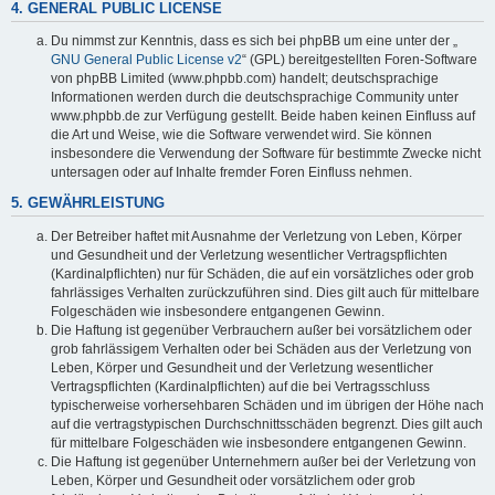
4. GENERAL PUBLIC LICENSE
Du nimmst zur Kenntnis, dass es sich bei phpBB um eine unter der „
GNU General Public License v2
“ (GPL) bereitgestellten Foren-Software
von phpBB Limited (www.phpbb.com) handelt; deutschsprachige
Informationen werden durch die deutschsprachige Community unter
www.phpbb.de zur Verfügung gestellt. Beide haben keinen Einfluss auf
die Art und Weise, wie die Software verwendet wird. Sie können
insbesondere die Verwendung der Software für bestimmte Zwecke nicht
untersagen oder auf Inhalte fremder Foren Einfluss nehmen.
5. GEWÄHRLEISTUNG
Der Betreiber haftet mit Ausnahme der Verletzung von Leben, Körper
und Gesundheit und der Verletzung wesentlicher Vertragspflichten
(Kardinalpflichten) nur für Schäden, die auf ein vorsätzliches oder grob
fahrlässiges Verhalten zurückzuführen sind. Dies gilt auch für mittelbare
Folgeschäden wie insbesondere entgangenen Gewinn.
Die Haftung ist gegenüber Verbrauchern außer bei vorsätzlichem oder
grob fahrlässigem Verhalten oder bei Schäden aus der Verletzung von
Leben, Körper und Gesundheit und der Verletzung wesentlicher
Vertragspflichten (Kardinalpflichten) auf die bei Vertragsschluss
typischerweise vorhersehbaren Schäden und im übrigen der Höhe nach
auf die vertragstypischen Durchschnittsschäden begrenzt. Dies gilt auch
für mittelbare Folgeschäden wie insbesondere entgangenen Gewinn.
Die Haftung ist gegenüber Unternehmern außer bei der Verletzung von
Leben, Körper und Gesundheit oder vorsätzlichem oder grob