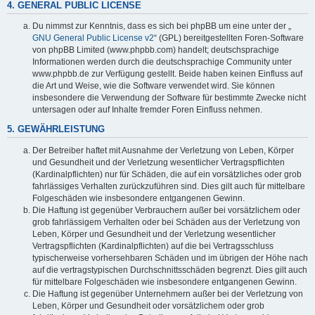
4. GENERAL PUBLIC LICENSE
Du nimmst zur Kenntnis, dass es sich bei phpBB um eine unter der „
GNU General Public License v2
“ (GPL) bereitgestellten Foren-Software
von phpBB Limited (www.phpbb.com) handelt; deutschsprachige
Informationen werden durch die deutschsprachige Community unter
www.phpbb.de zur Verfügung gestellt. Beide haben keinen Einfluss auf
die Art und Weise, wie die Software verwendet wird. Sie können
insbesondere die Verwendung der Software für bestimmte Zwecke nicht
untersagen oder auf Inhalte fremder Foren Einfluss nehmen.
5. GEWÄHRLEISTUNG
Der Betreiber haftet mit Ausnahme der Verletzung von Leben, Körper
und Gesundheit und der Verletzung wesentlicher Vertragspflichten
(Kardinalpflichten) nur für Schäden, die auf ein vorsätzliches oder grob
fahrlässiges Verhalten zurückzuführen sind. Dies gilt auch für mittelbare
Folgeschäden wie insbesondere entgangenen Gewinn.
Die Haftung ist gegenüber Verbrauchern außer bei vorsätzlichem oder
grob fahrlässigem Verhalten oder bei Schäden aus der Verletzung von
Leben, Körper und Gesundheit und der Verletzung wesentlicher
Vertragspflichten (Kardinalpflichten) auf die bei Vertragsschluss
typischerweise vorhersehbaren Schäden und im übrigen der Höhe nach
auf die vertragstypischen Durchschnittsschäden begrenzt. Dies gilt auch
für mittelbare Folgeschäden wie insbesondere entgangenen Gewinn.
Die Haftung ist gegenüber Unternehmern außer bei der Verletzung von
Leben, Körper und Gesundheit oder vorsätzlichem oder grob