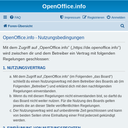
OpenOffice.info
FAQ
Impressum
Registrieren
Anmelden
S
Foren-Übersicht
u
OpenOffice.info - Nutzungsbedingungen
c
h
Mit dem Zugriff auf „OpenOffice.info“ („https://de.openoffice.info“)
wird zwischen dir und dem Betreiber ein Vertrag mit folgenden
e
Regelungen geschlossen:
1. NUTZUNGSVERTRAG
Mit dem Zugriff auf „OpenOffice.info“ (im Folgenden „das Board“)
schließt du einen Nutzungsvertrag mit dem Betreiber des Boards ab (im
Folgenden „Betreiber“) und erklärst dich mit den nachfolgenden
Regelungen einverstanden.
Wenn du mit diesen Regelungen nicht einverstanden bist, so darfst du
das Board nicht weiter nutzen. Für die Nutzung des Boards gelten
jeweils die an dieser Stelle veröffentlichten Regelungen.
Der Nutzungsvertrag wird auf unbestimmte Zeit geschlossen und kann
von beiden Seiten ohne Einhaltung einer Frist jederzeit gekündigt
werden.