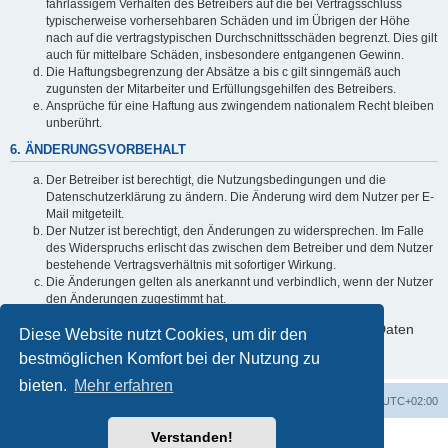
fahrlässigem Verhalten des Betreibers auf die bei Vertragsschluss
typischerweise vorhersehbaren Schäden und im Übrigen der Höhe
nach auf die vertragstypischen Durchschnittsschäden begrenzt. Dies gilt
auch für mittelbare Schäden, insbesondere entgangenen Gewinn.
Die Haftungsbegrenzung der Absätze a bis c gilt sinngemäß auch
zugunsten der Mitarbeiter und Erfüllungsgehilfen des Betreibers.
Ansprüche für eine Haftung aus zwingendem nationalem Recht bleiben
unberührt.
6. ÄNDERUNGSVORBEHALT
Der Betreiber ist berechtigt, die Nutzungsbedingungen und die
Datenschutzerklärung zu ändern. Die Änderung wird dem Nutzer per E-
Mail mitgeteilt.
Der Nutzer ist berechtigt, den Änderungen zu widersprechen. Im Falle
des Widerspruchs erlischt das zwischen dem Betreiber und dem Nutzer
bestehende Vertragsverhältnis mit sofortiger Wirkung.
Die Änderungen gelten als anerkannt und verbindlich, wenn der Nutzer
den Änderungen zugestimmt hat.
Informationen über den Umgang mit deinen persönlichen Daten
Diese Website nutzt Cookies, um dir den
sind in der Datenschutzerklärung enthalten.
bestmöglichen Komfort bei der Nutzung zu
bieten.
Mehr erfahren
Foren-Übersicht
Alle Cookies löschen
Alle Zeiten sind
UTC+02:00
Verstanden!
Powered by
phpBB
® Forum Software © phpBB Limited