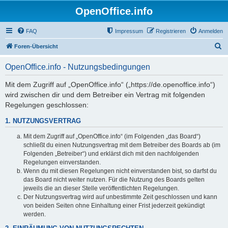
OpenOffice.info
FAQ
Impressum
Registrieren
Anmelden
S
Foren-Übersicht
u
OpenOffice.info - Nutzungsbedingungen
c
h
Mit dem Zugriff auf „OpenOffice.info“ („https://de.openoffice.info“)
wird zwischen dir und dem Betreiber ein Vertrag mit folgenden
e
Regelungen geschlossen:
1. NUTZUNGSVERTRAG
Mit dem Zugriff auf „OpenOffice.info“ (im Folgenden „das Board“)
schließt du einen Nutzungsvertrag mit dem Betreiber des Boards ab (im
Folgenden „Betreiber“) und erklärst dich mit den nachfolgenden
Regelungen einverstanden.
Wenn du mit diesen Regelungen nicht einverstanden bist, so darfst du
das Board nicht weiter nutzen. Für die Nutzung des Boards gelten
jeweils die an dieser Stelle veröffentlichten Regelungen.
Der Nutzungsvertrag wird auf unbestimmte Zeit geschlossen und kann
von beiden Seiten ohne Einhaltung einer Frist jederzeit gekündigt
werden.