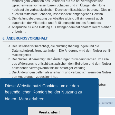
fahrlässigem Verhalten des Betreibers auf die bei Vertragsschluss
typischerweise vorhersehbaren Schäden und im Übrigen der Höhe
nach auf die vertragstypischen Durchschnittsschäden begrenzt. Dies gilt
auch für mittelbare Schäden, insbesondere entgangenen Gewinn.
Die Haftungsbegrenzung der Absätze a bis c gilt sinngemäß auch
zugunsten der Mitarbeiter und Erfüllungsgehilfen des Betreibers.
Ansprüche für eine Haftung aus zwingendem nationalem Recht bleiben
unberührt.
6. ÄNDERUNGSVORBEHALT
Der Betreiber ist berechtigt, die Nutzungsbedingungen und die
Datenschutzerklärung zu ändern. Die Änderung wird dem Nutzer per E-
Mail mitgeteilt.
Der Nutzer ist berechtigt, den Änderungen zu widersprechen. Im Falle
des Widerspruchs erlischt das zwischen dem Betreiber und dem Nutzer
bestehende Vertragsverhältnis mit sofortiger Wirkung.
Die Änderungen gelten als anerkannt und verbindlich, wenn der Nutzer
den Änderungen zugestimmt hat.
Informationen über den Umgang mit deinen persönlichen Daten
Diese Website nutzt Cookies, um dir den
sind in der Datenschutzerklärung enthalten.
bestmöglichen Komfort bei der Nutzung zu
bieten.
Mehr erfahren
Foren-Übersicht
Alle Cookies löschen
Alle Zeiten sind
UTC+02:00
Verstanden!
Powered by
phpBB
® Forum Software © phpBB Limited