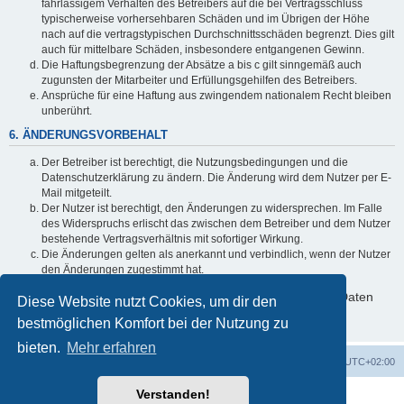
fahrlässigem Verhalten des Betreibers auf die bei Vertragsschluss
typischerweise vorhersehbaren Schäden und im Übrigen der Höhe
nach auf die vertragstypischen Durchschnittsschäden begrenzt. Dies gilt
auch für mittelbare Schäden, insbesondere entgangenen Gewinn.
Die Haftungsbegrenzung der Absätze a bis c gilt sinngemäß auch
zugunsten der Mitarbeiter und Erfüllungsgehilfen des Betreibers.
Ansprüche für eine Haftung aus zwingendem nationalem Recht bleiben
unberührt.
6. ÄNDERUNGSVORBEHALT
Der Betreiber ist berechtigt, die Nutzungsbedingungen und die
Datenschutzerklärung zu ändern. Die Änderung wird dem Nutzer per E-
Mail mitgeteilt.
Der Nutzer ist berechtigt, den Änderungen zu widersprechen. Im Falle
des Widerspruchs erlischt das zwischen dem Betreiber und dem Nutzer
bestehende Vertragsverhältnis mit sofortiger Wirkung.
Die Änderungen gelten als anerkannt und verbindlich, wenn der Nutzer
den Änderungen zugestimmt hat.
Informationen über den Umgang mit deinen persönlichen Daten
Diese Website nutzt Cookies, um dir den
sind in der Datenschutzerklärung enthalten.
bestmöglichen Komfort bei der Nutzung zu
bieten.
Mehr erfahren
Foren-Übersicht
Alle Cookies löschen
Alle Zeiten sind
UTC+02:00
Verstanden!
Powered by
phpBB
® Forum Software © phpBB Limited