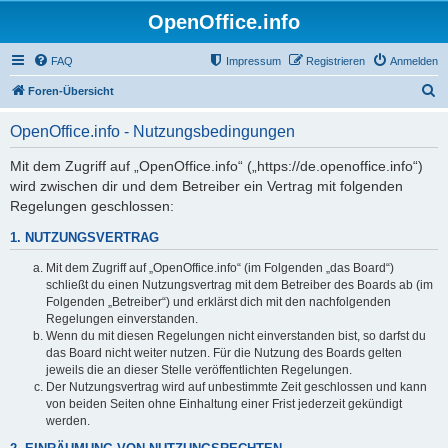
OpenOffice.info
FAQ
Impressum
Registrieren
Anmelden
S
Foren-Übersicht
u
OpenOffice.info - Nutzungsbedingungen
c
h
Mit dem Zugriff auf „OpenOffice.info“ („https://de.openoffice.info“)
wird zwischen dir und dem Betreiber ein Vertrag mit folgenden
e
Regelungen geschlossen:
1. NUTZUNGSVERTRAG
Mit dem Zugriff auf „OpenOffice.info“ (im Folgenden „das Board“)
schließt du einen Nutzungsvertrag mit dem Betreiber des Boards ab (im
Folgenden „Betreiber“) und erklärst dich mit den nachfolgenden
Regelungen einverstanden.
Wenn du mit diesen Regelungen nicht einverstanden bist, so darfst du
das Board nicht weiter nutzen. Für die Nutzung des Boards gelten
jeweils die an dieser Stelle veröffentlichten Regelungen.
Der Nutzungsvertrag wird auf unbestimmte Zeit geschlossen und kann
von beiden Seiten ohne Einhaltung einer Frist jederzeit gekündigt
werden.