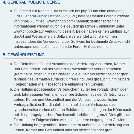
4. GENERAL PUBLIC LICENSE
Du nimmst zur Kenntnis, dass es sich bei phpBB um eine unter der „
GNU General Public License v2
“ (GPL) bereitgestellten Foren-Software
von phpBB Limited (www.phpbb.com) handelt; deutschsprachige
Informationen werden durch die deutschsprachige Community unter
www.phpbb.de zur Verfügung gestellt. Beide haben keinen Einfluss auf
die Art und Weise, wie die Software verwendet wird. Sie können
insbesondere die Verwendung der Software für bestimmte Zwecke nicht
untersagen oder auf Inhalte fremder Foren Einfluss nehmen.
5. GEWÄHRLEISTUNG
Der Betreiber haftet mit Ausnahme der Verletzung von Leben, Körper
und Gesundheit und der Verletzung wesentlicher Vertragspflichten
(Kardinalpflichten) nur für Schäden, die auf ein vorsätzliches oder grob
fahrlässiges Verhalten zurückzuführen sind. Dies gilt auch für mittelbare
Folgeschäden wie insbesondere entgangenen Gewinn.
Die Haftung ist gegenüber Verbrauchern außer bei vorsätzlichem oder
grob fahrlässigem Verhalten oder bei Schäden aus der Verletzung von
Leben, Körper und Gesundheit und der Verletzung wesentlicher
Vertragspflichten (Kardinalpflichten) auf die bei Vertragsschluss
typischerweise vorhersehbaren Schäden und im übrigen der Höhe nach
auf die vertragstypischen Durchschnittsschäden begrenzt. Dies gilt auch
für mittelbare Folgeschäden wie insbesondere entgangenen Gewinn.
Die Haftung ist gegenüber Unternehmern außer bei der Verletzung von
Leben, Körper und Gesundheit oder vorsätzlichem oder grob