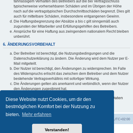
fahrlässigem Verhalten des Betreibers auf die bei Vertragsschluss
typischerweise vorhersehbaren Schäden und im Übrigen der Höhe
nach auf die vertragstypischen Durchschnittsschäden begrenzt. Dies gilt
auch für mittelbare Schäden, insbesondere entgangenen Gewinn.
Die Haftungsbegrenzung der Absätze a bis c gilt sinngemäß auch
zugunsten der Mitarbeiter und Erfüllungsgehilfen des Betreibers.
Ansprüche für eine Haftung aus zwingendem nationalem Recht bleiben
unberührt.
6. ÄNDERUNGSVORBEHALT
Der Betreiber ist berechtigt, die Nutzungsbedingungen und die
Datenschutzerklärung zu ändern. Die Änderung wird dem Nutzer per E-
Mail mitgeteilt.
Der Nutzer ist berechtigt, den Änderungen zu widersprechen. Im Falle
des Widerspruchs erlischt das zwischen dem Betreiber und dem Nutzer
bestehende Vertragsverhältnis mit sofortiger Wirkung.
Die Änderungen gelten als anerkannt und verbindlich, wenn der Nutzer
den Änderungen zugestimmt hat.
Informationen über den Umgang mit deinen persönlichen Daten
Diese Website nutzt Cookies, um dir den
sind in der Datenschutzerklärung enthalten.
bestmöglichen Komfort bei der Nutzung zu
bieten.
Mehr erfahren
Foren-Übersicht
Alle Cookies löschen
Alle Zeiten sind
UTC+02:00
Verstanden!
Powered by
phpBB
® Forum Software © phpBB Limited