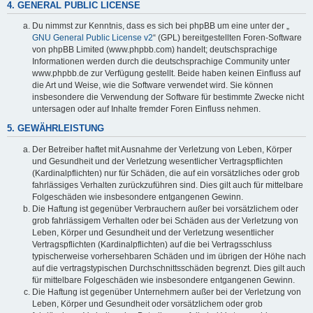
4. GENERAL PUBLIC LICENSE
Du nimmst zur Kenntnis, dass es sich bei phpBB um eine unter der „
GNU General Public License v2
“ (GPL) bereitgestellten Foren-Software
von phpBB Limited (www.phpbb.com) handelt; deutschsprachige
Informationen werden durch die deutschsprachige Community unter
www.phpbb.de zur Verfügung gestellt. Beide haben keinen Einfluss auf
die Art und Weise, wie die Software verwendet wird. Sie können
insbesondere die Verwendung der Software für bestimmte Zwecke nicht
untersagen oder auf Inhalte fremder Foren Einfluss nehmen.
5. GEWÄHRLEISTUNG
Der Betreiber haftet mit Ausnahme der Verletzung von Leben, Körper
und Gesundheit und der Verletzung wesentlicher Vertragspflichten
(Kardinalpflichten) nur für Schäden, die auf ein vorsätzliches oder grob
fahrlässiges Verhalten zurückzuführen sind. Dies gilt auch für mittelbare
Folgeschäden wie insbesondere entgangenen Gewinn.
Die Haftung ist gegenüber Verbrauchern außer bei vorsätzlichem oder
grob fahrlässigem Verhalten oder bei Schäden aus der Verletzung von
Leben, Körper und Gesundheit und der Verletzung wesentlicher
Vertragspflichten (Kardinalpflichten) auf die bei Vertragsschluss
typischerweise vorhersehbaren Schäden und im übrigen der Höhe nach
auf die vertragstypischen Durchschnittsschäden begrenzt. Dies gilt auch
für mittelbare Folgeschäden wie insbesondere entgangenen Gewinn.
Die Haftung ist gegenüber Unternehmern außer bei der Verletzung von
Leben, Körper und Gesundheit oder vorsätzlichem oder grob