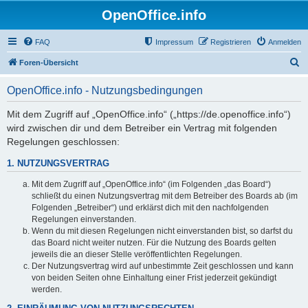
OpenOffice.info
FAQ
Impressum
Registrieren
Anmelden
S
Foren-Übersicht
u
OpenOffice.info - Nutzungsbedingungen
c
h
Mit dem Zugriff auf „OpenOffice.info“ („https://de.openoffice.info“)
wird zwischen dir und dem Betreiber ein Vertrag mit folgenden
e
Regelungen geschlossen:
1. NUTZUNGSVERTRAG
Mit dem Zugriff auf „OpenOffice.info“ (im Folgenden „das Board“)
schließt du einen Nutzungsvertrag mit dem Betreiber des Boards ab (im
Folgenden „Betreiber“) und erklärst dich mit den nachfolgenden
Regelungen einverstanden.
Wenn du mit diesen Regelungen nicht einverstanden bist, so darfst du
das Board nicht weiter nutzen. Für die Nutzung des Boards gelten
jeweils die an dieser Stelle veröffentlichten Regelungen.
Der Nutzungsvertrag wird auf unbestimmte Zeit geschlossen und kann
von beiden Seiten ohne Einhaltung einer Frist jederzeit gekündigt
werden.