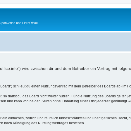
penOffice und LibreOffice
enoffice.info“) wird zwischen dir und dem Betreiber ein Vertrag mit fol
s Board“) schließt du einen Nutzungsvertrag mit dem Betreiber des Boards ab (im F
 so darfst du das Board nicht weiter nutzen. Für die Nutzung des Boards gelten jew
sen und kann von beiden Seiten ohne Einhaltung einer Frist jederzeit gekündigt w
ber ein einfaches, zeitlich und räumlich unbeschränktes und unentgeltliches Recht
auch nach Kündigung des Nutzungsvertrages bestehen.