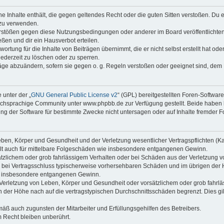
ine Inhalte enthält, die gegen geltendes Recht oder die guten Sitten verstoßen. Du 
 zu verwenden.
erstößen gegen diese Nutzungsbedingungen oder anderer im Board veröffentlichte
ßen und dir ein Hausverbot erteilen.
ortung für die Inhalte von Beiträgen übernimmt, die er nicht selbst erstellt hat od
jederzeit zu löschen oder zu sperren.
räge abzuändern, sofern sie gegen o. g. Regeln verstoßen oder geeignet sind, dem
 unter der „
GNU General Public License v2
“ (GPL) bereitgestellten Foren-Softwa
chsprachige Community unter www.phpbb.de zur Verfügung gestellt. Beide haben ke
g der Software für bestimmte Zwecke nicht untersagen oder auf Inhalte fremder F
ben, Körper und Gesundheit und der Verletzung wesentlicher Vertragspflichten (Kard
gilt auch für mittelbare Folgeschäden wie insbesondere entgangenen Gewinn.
ätzlichem oder grob fahrlässigem Verhalten oder bei Schäden aus der Verletzung 
 die bei Vertragsschluss typischerweise vorhersehbaren Schäden und im übrigen de
wie insbesondere entgangenen Gewinn.
erletzung von Leben, Körper und Gesundheit oder vorsätzlichem oder grob fahrläs
der Höhe nach auf die vertragstypischen Durchschnittsschäden begrenzt. Dies gi
mäß auch zugunsten der Mitarbeiter und Erfüllungsgehilfen des Betreibers.
 Recht bleiben unberührt.