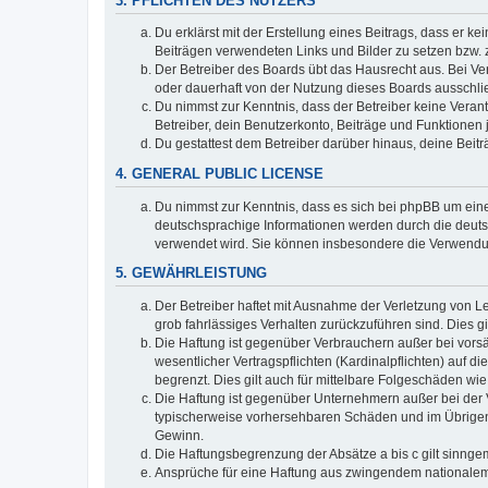
3. PFLICHTEN DES NUTZERS
Du erklärst mit der Erstellung eines Beitrags, dass er ke
Beiträgen verwendeten Links und Bilder zu setzen bzw.
Der Betreiber des Boards übt das Hausrecht aus. Bei V
oder dauerhaft von der Nutzung dieses Boards ausschlie
Du nimmst zur Kenntnis, dass der Betreiber keine Verantw
Betreiber, dein Benutzerkonto, Beiträge und Funktionen 
Du gestattest dem Betreiber darüber hinaus, deine Beit
4. GENERAL PUBLIC LICENSE
Du nimmst zur Kenntnis, dass es sich bei phpBB um eine
deutschsprachige Informationen werden durch die deuts
verwendet wird. Sie können insbesondere die Verwendun
5. GEWÄHRLEISTUNG
Der Betreiber haftet mit Ausnahme der Verletzung von Le
grob fahrlässiges Verhalten zurückzuführen sind. Dies 
Die Haftung ist gegenüber Verbrauchern außer bei vors
wesentlicher Vertragspflichten (Kardinalpflichten) auf
begrenzt. Dies gilt auch für mittelbare Folgeschäden 
Die Haftung ist gegenüber Unternehmern außer bei der V
typischerweise vorhersehbaren Schäden und im Übrigen 
Gewinn.
Die Haftungsbegrenzung der Absätze a bis c gilt sinnge
Ansprüche für eine Haftung aus zwingendem nationalem