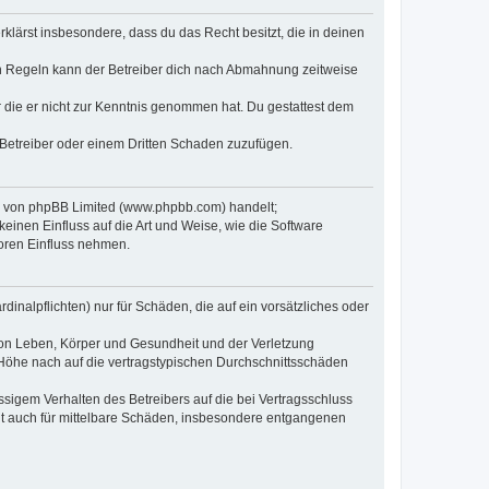
erklärst insbesondere, dass du das Recht besitzt, die in deinen
n Regeln kann der Betreiber dich nach Abmahnung zeitweise
er die er nicht zur Kenntnis genommen hat. Du gestattest dem
 Betreiber oder einem Dritten Schaden zuzufügen.
re von phpBB Limited (www.phpbb.com) handelt;
inen Einfluss auf die Art und Weise, wie die Software
oren Einfluss nehmen.
inalpflichten) nur für Schäden, die auf ein vorsätzliches oder
von Leben, Körper und Gesundheit und der Verletzung
r Höhe nach auf die vertragstypischen Durchschnittsschäden
sigem Verhalten des Betreibers auf die bei Vertragsschluss
lt auch für mittelbare Schäden, insbesondere entgangenen