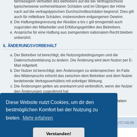
fahrlässigem Verhalten des Betreibers auf die bei Vertragsschluss
typischerweise vorhersehbaren Schäden und im Übrigen der Höhe
nach auf die vertragstypischen Durchschnittsschäden begrenzt. Dies gilt
auch für mittelbare Schäden, insbesondere entgangenen Gewinn.
Die Haftungsbegrenzung der Absätze a bis c gilt sinngemäß auch
zugunsten der Mitarbeiter und Erfüllungsgehilfen des Betreibers.
Ansprüche für eine Haftung aus zwingendem nationalem Recht bleiben
unberührt.
6. ÄNDERUNGSVORBEHALT
Der Betreiber ist berechtigt, die Nutzungsbedingungen und die
Datenschutzerklärung zu ändern. Die Änderung wird dem Nutzer per E-
Mail mitgeteilt.
Der Nutzer ist berechtigt, den Änderungen zu widersprechen. Im Falle
des Widerspruchs erlischt das zwischen dem Betreiber und dem Nutzer
bestehende Vertragsverhältnis mit sofortiger Wirkung.
Die Änderungen gelten als anerkannt und verbindlich, wenn der Nutzer
den Änderungen zugestimmt hat.
Informationen über den Umgang mit deinen persönlichen Daten
Diese Website nutzt Cookies, um dir den
sind in der Datenschutzerklärung enthalten.
bestmöglichen Komfort bei der Nutzung zu
bieten.
Mehr erfahren
Foren-Übersicht
Alle Cookies löschen
Alle Zeiten sind
UTC+02:00
Verstanden!
Powered by
phpBB
® Forum Software © phpBB Limited