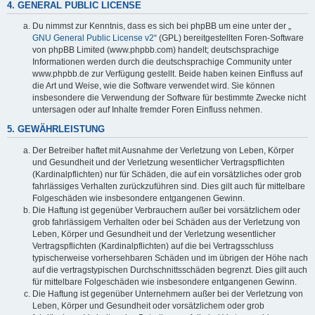
4. GENERAL PUBLIC LICENSE
Du nimmst zur Kenntnis, dass es sich bei phpBB um eine unter der „
GNU General Public License v2
“ (GPL) bereitgestellten Foren-Software
von phpBB Limited (www.phpbb.com) handelt; deutschsprachige
Informationen werden durch die deutschsprachige Community unter
www.phpbb.de zur Verfügung gestellt. Beide haben keinen Einfluss auf
die Art und Weise, wie die Software verwendet wird. Sie können
insbesondere die Verwendung der Software für bestimmte Zwecke nicht
untersagen oder auf Inhalte fremder Foren Einfluss nehmen.
5. GEWÄHRLEISTUNG
Der Betreiber haftet mit Ausnahme der Verletzung von Leben, Körper
und Gesundheit und der Verletzung wesentlicher Vertragspflichten
(Kardinalpflichten) nur für Schäden, die auf ein vorsätzliches oder grob
fahrlässiges Verhalten zurückzuführen sind. Dies gilt auch für mittelbare
Folgeschäden wie insbesondere entgangenen Gewinn.
Die Haftung ist gegenüber Verbrauchern außer bei vorsätzlichem oder
grob fahrlässigem Verhalten oder bei Schäden aus der Verletzung von
Leben, Körper und Gesundheit und der Verletzung wesentlicher
Vertragspflichten (Kardinalpflichten) auf die bei Vertragsschluss
typischerweise vorhersehbaren Schäden und im übrigen der Höhe nach
auf die vertragstypischen Durchschnittsschäden begrenzt. Dies gilt auch
für mittelbare Folgeschäden wie insbesondere entgangenen Gewinn.
Die Haftung ist gegenüber Unternehmern außer bei der Verletzung von
Leben, Körper und Gesundheit oder vorsätzlichem oder grob