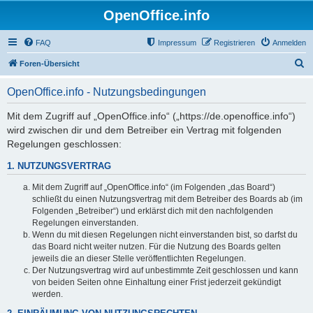
OpenOffice.info
FAQ
Impressum
Registrieren
Anmelden
S
Foren-Übersicht
u
OpenOffice.info - Nutzungsbedingungen
c
h
Mit dem Zugriff auf „OpenOffice.info“ („https://de.openoffice.info“)
wird zwischen dir und dem Betreiber ein Vertrag mit folgenden
e
Regelungen geschlossen:
1. NUTZUNGSVERTRAG
Mit dem Zugriff auf „OpenOffice.info“ (im Folgenden „das Board“)
schließt du einen Nutzungsvertrag mit dem Betreiber des Boards ab (im
Folgenden „Betreiber“) und erklärst dich mit den nachfolgenden
Regelungen einverstanden.
Wenn du mit diesen Regelungen nicht einverstanden bist, so darfst du
das Board nicht weiter nutzen. Für die Nutzung des Boards gelten
jeweils die an dieser Stelle veröffentlichten Regelungen.
Der Nutzungsvertrag wird auf unbestimmte Zeit geschlossen und kann
von beiden Seiten ohne Einhaltung einer Frist jederzeit gekündigt
werden.