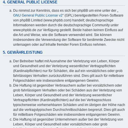
4. GENERAL PUBLIC LICENSE
Du nimmst zur Kenntnis, dass es sich bei phpBB um eine unter der „
GNU General Public License v2
“ (GPL) bereitgestellten Foren-Software
von phpBB Limited (www.phpbb.com) handelt; deutschsprachige
Informationen werden durch die deutschsprachige Community unter
www.phpbb.de zur Verfügung gestellt. Beide haben keinen Einfluss auf
die Art und Weise, wie die Software verwendet wird. Sie können
insbesondere die Verwendung der Software für bestimmte Zwecke nicht
untersagen oder auf Inhalte fremder Foren Einfluss nehmen.
5. GEWÄHRLEISTUNG
Der Betreiber haftet mit Ausnahme der Verletzung von Leben, Körper
und Gesundheit und der Verletzung wesentlicher Vertragspflichten
(Kardinalpflichten) nur für Schäden, die auf ein vorsätzliches oder grob
fahrlässiges Verhalten zurückzuführen sind. Dies gilt auch für mittelbare
Folgeschäden wie insbesondere entgangenen Gewinn.
Die Haftung ist gegenüber Verbrauchern außer bei vorsätzlichem oder
grob fahrlässigem Verhalten oder bei Schäden aus der Verletzung von
Leben, Körper und Gesundheit und der Verletzung wesentlicher
Vertragspflichten (Kardinalpflichten) auf die bei Vertragsschluss
typischerweise vorhersehbaren Schäden und im übrigen der Höhe nach
auf die vertragstypischen Durchschnittsschäden begrenzt. Dies gilt auch
für mittelbare Folgeschäden wie insbesondere entgangenen Gewinn.
Die Haftung ist gegenüber Unternehmern außer bei der Verletzung von
Leben, Körper und Gesundheit oder vorsätzlichem oder grob