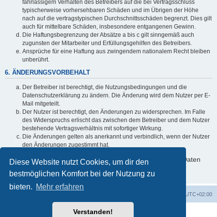
fahrlässigem Verhalten des Betreibers auf die bei Vertragsschluss
typischerweise vorhersehbaren Schäden und im Übrigen der Höhe
nach auf die vertragstypischen Durchschnittsschäden begrenzt. Dies gilt
auch für mittelbare Schäden, insbesondere entgangenen Gewinn.
Die Haftungsbegrenzung der Absätze a bis c gilt sinngemäß auch
zugunsten der Mitarbeiter und Erfüllungsgehilfen des Betreibers.
Ansprüche für eine Haftung aus zwingendem nationalem Recht bleiben
unberührt.
6. ÄNDERUNGSVORBEHALT
Der Betreiber ist berechtigt, die Nutzungsbedingungen und die
Datenschutzerklärung zu ändern. Die Änderung wird dem Nutzer per E-
Mail mitgeteilt.
Der Nutzer ist berechtigt, den Änderungen zu widersprechen. Im Falle
des Widerspruchs erlischt das zwischen dem Betreiber und dem Nutzer
bestehende Vertragsverhältnis mit sofortiger Wirkung.
Die Änderungen gelten als anerkannt und verbindlich, wenn der Nutzer
den Änderungen zugestimmt hat.
Informationen über den Umgang mit deinen persönlichen Daten
Diese Website nutzt Cookies, um dir den
sind in der Datenschutzerklärung enthalten.
bestmöglichen Komfort bei der Nutzung zu
bieten.
Mehr erfahren
Foren-Übersicht
Alle Cookies löschen
Alle Zeiten sind
UTC+02:00
Verstanden!
Powered by
phpBB
® Forum Software © phpBB Limited