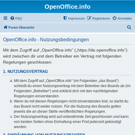
OpenOffice.info
FAQ
Impressum
Registrieren
Anmelden
S
Foren-Übersicht
u
OpenOffice.info - Nutzungsbedingungen
c
h
Mit dem Zugriff auf „OpenOffice.info“ („https://de.openoffice.info“)
wird zwischen dir und dem Betreiber ein Vertrag mit folgenden
e
Regelungen geschlossen:
1. NUTZUNGSVERTRAG
Mit dem Zugriff auf „OpenOffice.info“ (im Folgenden „das Board“)
schließt du einen Nutzungsvertrag mit dem Betreiber des Boards ab (im
Folgenden „Betreiber“) und erklärst dich mit den nachfolgenden
Regelungen einverstanden.
Wenn du mit diesen Regelungen nicht einverstanden bist, so darfst du
das Board nicht weiter nutzen. Für die Nutzung des Boards gelten
jeweils die an dieser Stelle veröffentlichten Regelungen.
Der Nutzungsvertrag wird auf unbestimmte Zeit geschlossen und kann
von beiden Seiten ohne Einhaltung einer Frist jederzeit gekündigt
werden.