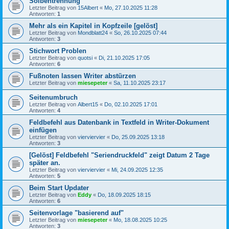
Solbentrennung
Letzter Beitrag von
15Albert
«
Mo, 27.10.2025 11:28
Antworten:
1
Mehr als ein Kapitel in Kopfzeile [gelöst]
Letzter Beitrag von
Mondblatt24
«
So, 26.10.2025 07:44
Antworten:
3
Stichwort Problen
Letzter Beitrag von
quotsi
«
Di, 21.10.2025 17:05
Antworten:
6
Fußnoten lassen Writer abstürzen
Letzter Beitrag von
miesepeter
«
Sa, 11.10.2025 23:17
Seitenumbruch
Letzter Beitrag von
Albert15
«
Do, 02.10.2025 17:01
Antworten:
4
Feldbefehl aus Datenbank in Textfeld in Writer-Dokument
einfügen
Letzter Beitrag von
vierviervier
«
Do, 25.09.2025 13:18
Antworten:
3
[Gelöst] Feldbefehl "Seriendruckfeld" zeigt Datum 2 Tage
später an.
Letzter Beitrag von
vierviervier
«
Mi, 24.09.2025 12:35
Antworten:
5
Beim Start Updater
Letzter Beitrag von
Eddy
«
Do, 18.09.2025 18:15
Antworten:
6
Seitenvorlage "basierend auf"
Letzter Beitrag von
miesepeter
«
Mo, 18.08.2025 10:25
Antworten:
3