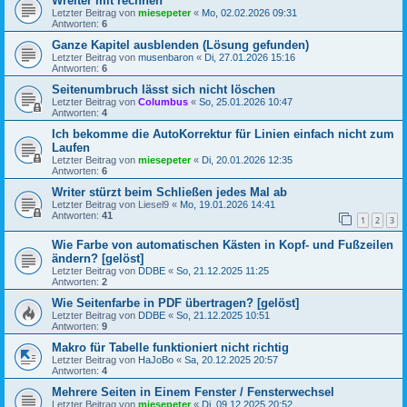
Wreiter mit rechnen
Letzter Beitrag von
miesepeter
«
Mo, 02.02.2026 09:31
Antworten:
6
Ganze Kapitel ausblenden (Lösung gefunden)
Letzter Beitrag von
musenbaron
«
Di, 27.01.2026 15:16
Antworten:
6
Seitenumbruch lässt sich nicht löschen
Letzter Beitrag von
Columbus
«
So, 25.01.2026 10:47
Antworten:
4
Ich bekomme die AutoKorrektur für Linien einfach nicht zum
Laufen
Letzter Beitrag von
miesepeter
«
Di, 20.01.2026 12:35
Antworten:
6
Writer stürzt beim Schließen jedes Mal ab
Letzter Beitrag von
Liesel9
«
Mo, 19.01.2026 14:41
Antworten:
41
1
2
3
Wie Farbe von automatischen Kästen in Kopf- und Fußzeilen
ändern? [gelöst]
Letzter Beitrag von
DDBE
«
So, 21.12.2025 11:25
Antworten:
2
Wie Seitenfarbe in PDF übertragen? [gelöst]
Letzter Beitrag von
DDBE
«
So, 21.12.2025 10:51
Antworten:
9
Makro für Tabelle funktioniert nicht richtig
Letzter Beitrag von
HaJoBo
«
Sa, 20.12.2025 20:57
Antworten:
4
Mehrere Seiten in Einem Fenster / Fensterwechsel
Letzter Beitrag von
miesepeter
«
Di, 09.12.2025 20:52