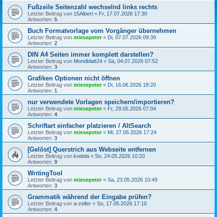
Fußzeile Seitenzahl wechselnd links rechts
Letzter Beitrag von
15Albert
«
Fr, 17.07.2026 17:30
Antworten:
5
Buch Formatvorlage vom Vorgänger übernehmen
Letzter Beitrag von
miesepeter
«
Di, 07.07.2026 09:39
Antworten:
2
DIN A4 Seiten immer komplett darstellen?
Letzter Beitrag von
Mondblatt24
«
Sa, 04.07.2026 07:52
Antworten:
3
Grafiken Optionen nicht öffnen
Letzter Beitrag von
miesepeter
«
Di, 16.06.2026 18:20
Antworten:
1
nur verwendete Vorlagen speichern/importieren?
Letzter Beitrag von
miesepeter
«
Fr, 29.05.2026 07:04
Antworten:
4
Schriftart einfacher platzieren / AltSearch
Letzter Beitrag von
miesepeter
«
Mi, 27.05.2026 17:24
Antworten:
3
[Gelöst] Querstrich aus Webseite entfernen
Letzter Beitrag von
kodela
«
So, 24.05.2026 10:20
Antworten:
9
WritingTool
Letzter Beitrag von
miesepeter
«
Sa, 23.05.2026 10:49
Antworten:
3
Grammatik während der Eingabe prüfen?
Letzter Beitrag von
a-zeller
«
So, 17.05.2026 17:10
Antworten:
4