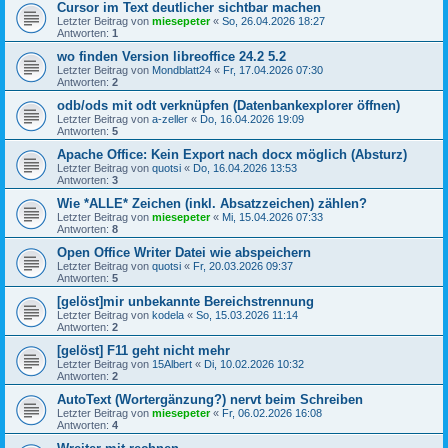
Cursor im Text deutlicher sichtbar machen
Letzter Beitrag von
miesepeter
«
So, 26.04.2026 18:27
Antworten:
1
wo finden Version libreoffice 24.2 5.2
Letzter Beitrag von
Mondblatt24
«
Fr, 17.04.2026 07:30
Antworten:
2
odb/ods mit odt verknüpfen (Datenbankexplorer öffnen)
Letzter Beitrag von
a-zeller
«
Do, 16.04.2026 19:09
Antworten:
5
Apache Office: Kein Export nach docx möglich (Absturz)
Letzter Beitrag von
quotsi
«
Do, 16.04.2026 13:53
Antworten:
3
Wie *ALLE* Zeichen (inkl. Absatzzeichen) zählen?
Letzter Beitrag von
miesepeter
«
Mi, 15.04.2026 07:33
Antworten:
8
Open Office Writer Datei wie abspeichern
Letzter Beitrag von
quotsi
«
Fr, 20.03.2026 09:37
Antworten:
5
[gelöst]mir unbekannte Bereichstrennung
Letzter Beitrag von
kodela
«
So, 15.03.2026 11:14
Antworten:
2
[gelöst] F11 geht nicht mehr
Letzter Beitrag von
15Albert
«
Di, 10.02.2026 10:32
Antworten:
2
AutoText (Wortergänzung?) nervt beim Schreiben
Letzter Beitrag von
miesepeter
«
Fr, 06.02.2026 16:08
Antworten:
4