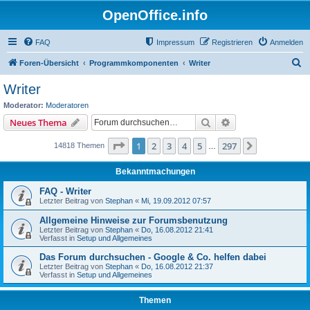
OpenOffice.info
FAQ
Impressum
Registrieren
Anmelden
S
Foren-Übersicht
Programmkomponenten
Writer
u
Writer
c
Moderator:
Moderatoren
h
Suche
Erweiterte Suche
Neues Thema
e
Seite
1
von
297
1
2
3
4
5
297
Nächste
14818 Themen
…
Bekanntmachungen
FAQ - Writer
Letzter Beitrag von
Stephan
«
Mi, 19.09.2012 07:57
Allgemeine Hinweise zur Forumsbenutzung
Letzter Beitrag von
Stephan
«
Do, 16.08.2012 21:41
Verfasst in
Setup und Allgemeines
Das Forum durchsuchen - Google & Co. helfen dabei
Letzter Beitrag von
Stephan
«
Do, 16.08.2012 21:37
Verfasst in
Setup und Allgemeines
Themen