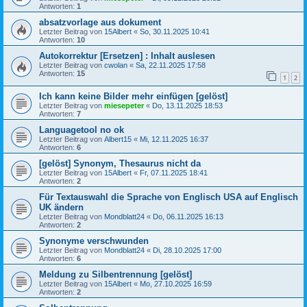
Antworten:
1
absatzvorlage aus dokument
Letzter Beitrag von
15Albert
«
So, 30.11.2025 10:41
Antworten:
10
Autokorrektur [Ersetzen] : Inhalt auslesen
Letzter Beitrag von
cwolan
«
Sa, 22.11.2025 17:58
Antworten:
15
1
2
Ich kann keine Bilder mehr einfügen [gelöst]
Letzter Beitrag von
miesepeter
«
Do, 13.11.2025 18:53
Antworten:
7
Languagetool no ok
Letzter Beitrag von
Albert15
«
Mi, 12.11.2025 16:37
Antworten:
6
[gelöst] Synonym, Thesaurus nicht da
Letzter Beitrag von
15Albert
«
Fr, 07.11.2025 18:41
Antworten:
2
Für Textauswahl die Sprache von Englisch USA auf Englisch
UK ändern
Letzter Beitrag von
Mondblatt24
«
Do, 06.11.2025 16:13
Antworten:
2
Synonyme verschwunden
Letzter Beitrag von
Mondblatt24
«
Di, 28.10.2025 17:00
Antworten:
6
Meldung zu Silbentrennung [gelöst]
Letzter Beitrag von
15Albert
«
Mo, 27.10.2025 16:59
Antworten:
2