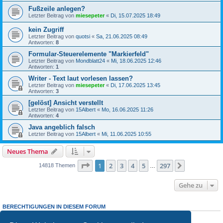
Fußzeile anlegen?
Letzter Beitrag von
miesepeter
«
Di, 15.07.2025 18:49
kein Zugriff
Letzter Beitrag von
quotsi
«
Sa, 21.06.2025 08:49
Antworten:
8
Formular-Steuerelemente "Markierfeld"
Letzter Beitrag von
Mondblatt24
«
Mi, 18.06.2025 12:46
Antworten:
1
Writer - Text laut vorlesen lassen?
Letzter Beitrag von
miesepeter
«
Di, 17.06.2025 13:45
Antworten:
3
[gelöst] Ansicht verstellt
Letzter Beitrag von
15Albert
«
Mo, 16.06.2025 11:26
Antworten:
4
Java angeblich falsch
Letzter Beitrag von
15Albert
«
Mi, 11.06.2025 10:55
Neues Thema
Seite
1
von
297
1
2
3
4
5
297
Nächste
14818 Themen
…
Gehe zu
BERECHTIGUNGEN IN DIESEM FORUM
Du
darfst
neue Themen in diesem Forum erstellen.
Du
darfst
Antworten zu Themen in diesem Forum erstellen.