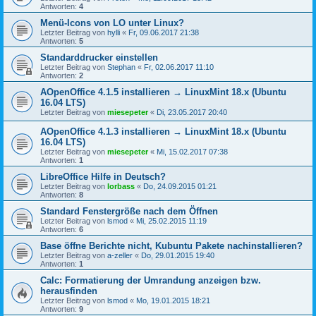
Antworten:
4
Menü-Icons von LO unter Linux?
Letzter Beitrag von
hylli
«
Fr, 09.06.2017 21:38
Antworten:
5
Standarddrucker einstellen
Letzter Beitrag von
Stephan
«
Fr, 02.06.2017 11:10
Antworten:
2
AOpenOffice 4.1.5 installieren → LinuxMint 18.x (Ubuntu
16.04 LTS)
Letzter Beitrag von
miesepeter
«
Di, 23.05.2017 20:40
AOpenOffice 4.1.3 installieren → LinuxMint 18.x (Ubuntu
16.04 LTS)
Letzter Beitrag von
miesepeter
«
Mi, 15.02.2017 07:38
Antworten:
1
LibreOffice Hilfe in Deutsch?
Letzter Beitrag von
lorbass
«
Do, 24.09.2015 01:21
Antworten:
8
Standard Fenstergröße nach dem Öffnen
Letzter Beitrag von
lsmod
«
Mi, 25.02.2015 11:19
Antworten:
6
Base öffne Berichte nicht, Kubuntu Pakete nachinstallieren?
Letzter Beitrag von
a-zeller
«
Do, 29.01.2015 19:40
Antworten:
1
Calc: Formatierung der Umrandung anzeigen bzw.
herausfinden
Letzter Beitrag von
lsmod
«
Mo, 19.01.2015 18:21
Antworten:
9