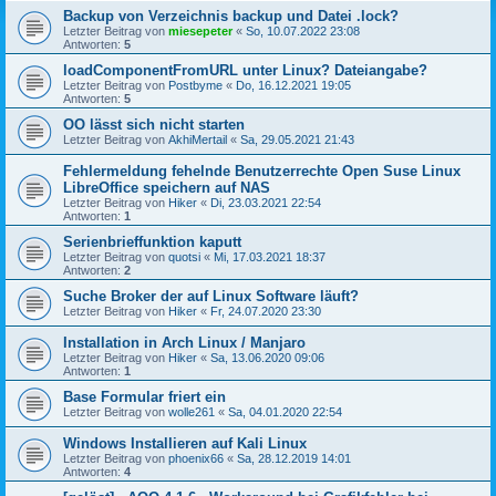
Backup von Verzeichnis backup und Datei .lock?
Letzter Beitrag von
miesepeter
«
So, 10.07.2022 23:08
Antworten:
5
loadComponentFromURL unter Linux? Dateiangabe?
Letzter Beitrag von
Postbyme
«
Do, 16.12.2021 19:05
Antworten:
5
OO lässt sich nicht starten
Letzter Beitrag von
AkhiMertail
«
Sa, 29.05.2021 21:43
Fehlermeldung fehelnde Benutzerrechte Open Suse Linux
LibreOffice speichern auf NAS
Letzter Beitrag von
Hiker
«
Di, 23.03.2021 22:54
Antworten:
1
Serienbrieffunktion kaputt
Letzter Beitrag von
quotsi
«
Mi, 17.03.2021 18:37
Antworten:
2
Suche Broker der auf Linux Software läuft?
Letzter Beitrag von
Hiker
«
Fr, 24.07.2020 23:30
Installation in Arch Linux / Manjaro
Letzter Beitrag von
Hiker
«
Sa, 13.06.2020 09:06
Antworten:
1
Base Formular friert ein
Letzter Beitrag von
wolle261
«
Sa, 04.01.2020 22:54
Windows Installieren auf Kali Linux
Letzter Beitrag von
phoenix66
«
Sa, 28.12.2019 14:01
Antworten:
4