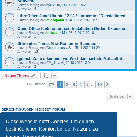
Konvertie
Letzter Beitrag von
hylli
«
Do, 14.02.2013 10:28
Antworten:
5
LibreOffice 4 auf Ubuntu 12.04 / Linuxmint 13 installieren
Letzter Beitrag von
miesepeter
«
So, 10.02.2013 19:46
Open Office funktioniert seit Installation Duden Extension
Letzter Beitrag von
lorbass
«
Mo, 26.11.2012 19:10
Antworten:
1
Störendes Times New Roman in Standard
Letzter Beitrag von
Constructus
«
So, 25.11.2012 19:20
Antworten:
13
[gelöst] Zeile erkennen, wo Wert das nächste Mal auftritt
Letzter Beitrag von
FM_81
«
Mi, 10.10.2012 13:04
Antworten:
2
Neues Thema
Seite
1
von
10
1
2
3
4
5
10
Nächste
476 Themen
…
Gehe zu
BERECHTIGUNGEN IN DIESEM FORUM
Du
darfst
neue Themen in diesem Forum erstellen.
Du
darfst
Antworten zu Themen in diesem Forum erstellen.
Diese Website nutzt Cookies, um dir den
Du darfst deine Beiträge in diesem Forum
nicht
ändern.
bestmöglichen Komfort bei der Nutzung zu
Du darfst deine Beiträge in diesem Forum
nicht
löschen.
Du darfst
keine
Dateianhänge in diesem Forum erstellen.