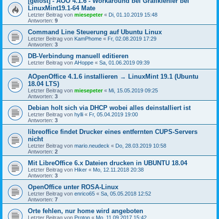
[gelöst] - AOO 4.1.6 - Workaround bei Grafikfehler bei
LinuxMint19.1-64 Mate
Letzter Beitrag von
miesepeter
«
Di, 01.10.2019 15:48
Antworten:
9
Command Line Steuerung auf Ubuntu Linux
Letzter Beitrag von
KamPhome
«
Fr, 02.08.2019 17:29
Antworten:
3
DB-Verbindung manuell editieren
Letzter Beitrag von
AHoppe
«
Sa, 01.06.2019 09:39
AOpenOffice 4.1.6 installieren → LinuxMint 19.1 (Ubuntu
18.04 LTS)
Letzter Beitrag von
miesepeter
«
Mi, 15.05.2019 09:25
Antworten:
3
Debian holt sich via DHCP wobei alles deinstalliert ist
Letzter Beitrag von
hylli
«
Fr, 05.04.2019 19:00
Antworten:
3
libreoffice findet Drucker eines entfernten CUPS-Servers
nicht
Letzter Beitrag von
mario.neudeck
«
Do, 28.03.2019 10:58
Antworten:
2
Mit LibreOffice 6.x Dateien drucken in UBUNTU 18.04
Letzter Beitrag von
Hiker
«
Mo, 12.11.2018 20:38
Antworten:
3
OpenOffice unter ROSA-Linux
Letzter Beitrag von
enrico65
«
Sa, 05.05.2018 12:52
Antworten:
7
Orte fehlen, nur home wird angeboten
Letzter Beitrag von
Proton
«
Mo, 11.09.2017 15:42