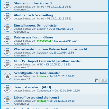
Standarddrucker ändern?
Letzter Beitrag von
lsmod
«
Mi, 14.01.2015 15:53
Antworten:
1
Absturz nach Scanauftrag
Letzter Beitrag von
lsmod
«
Mi, 14.01.2015 15:51
Einstellungen: Symbolleisten
Letzter Beitrag von
a-zeller
«
Di, 06.01.2015 16:38
Antworten:
1
Dateien aus Forum öffnen
Letzter Beitrag von
miesepeter
«
Sa, 01.11.2014 12:47
Antworten:
4
Wiederherstellung von Dateien funktioniert nicht.
Letzter Beitrag von
Cyklista
«
Mi, 29.10.2014 13:56
Antworten:
3
GELÖST Report kann nicht geoeffnet werden
Letzter Beitrag von
WSO
«
Di, 20.05.2014 13:23
Antworten:
2
Schriftgröße der Tabellenreiter
Letzter Beitrag von
lorbass
«
So, 16.02.2014 18:43
Antworten:
18
1
2
Java mal wieder... (AOO)
Letzter Beitrag von
Constructus
«
Do, 30.01.2014 18:30
Libreoffice wo sind die Icons?
Letzter Beitrag von
lorbass
«
So, 29.12.2013 19:10
Antworten:
2