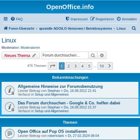
OpenOffice.info
FAQ
Impressum
Registrieren
Anmelden
S
Foren-Übersicht
spezielle AOO/LO-Versionen / Betriebssysteme
Linux
u
Linux
c
Moderator:
Moderatoren
h
Suche
Erweiterte Suche
Neues Thema
e
Seite
1
von
10
1
2
3
4
5
10
Nächste
476 Themen
…
Bekanntmachungen
Allgemeine Hinweise zur Forumsbenutzung
Letzter Beitrag von
Stephan
«
Do, 16.08.2012 21:41
Verfasst in
Setup und Allgemeines
Das Forum durchsuchen - Google & Co. helfen dabei
Letzter Beitrag von
Stephan
«
Do, 16.08.2012 21:37
Verfasst in
Setup und Allgemeines
Themen
Open Office auf Pop OS installieren
Letzter Beitrag von
robertclark
«
Di, 27.02.2024 08:04