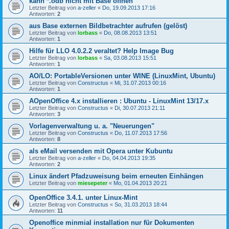
kann *.odb nicht mit Base öffnen
Letzter Beitrag von
a-zeller
«
Do, 19.09.2013 17:16
Antworten:
2
aus Base externen Bildbetrachter aufrufen (gelöst)
Letzter Beitrag von
lorbass
«
Do, 08.08.2013 13:51
Antworten:
1
Hilfe für LLO 4.0.2.2 veraltet? Help Image Bug
Letzter Beitrag von
lorbass
«
Sa, 03.08.2013 15:51
Antworten:
1
AO/LO: PortableVersionen unter WINE (LinuxMint, Ubuntu)
Letzter Beitrag von
Constructus
«
Mi, 31.07.2013 00:16
Antworten:
1
AOpenOffice 4.x installieren : Ubuntu - LinuxMint 13/17.x
Letzter Beitrag von
Constructus
«
Di, 30.07.2013 21:11
Antworten:
3
Vorlagenverwaltung u. a. "Neuerungen"
Letzter Beitrag von
Constructus
«
Do, 11.07.2013 17:56
Antworten:
8
als eMail versenden mit Opera unter Kubuntu
Letzter Beitrag von
a-zeller
«
Do, 04.04.2013 19:35
Antworten:
2
Linux ändert Pfadzuweisung beim erneuten Einhängen
Letzter Beitrag von
miesepeter
«
Mo, 01.04.2013 20:21
OpenOffice 3.4.1. unter Linux-Mint
Letzter Beitrag von
Constructus
«
So, 31.03.2013 18:44
Antworten:
11
Openoffice minmial installation nur für Dokumenten