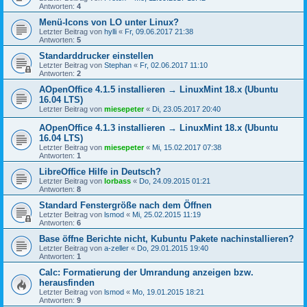
Antworten:
4
Menü-Icons von LO unter Linux?
Letzter Beitrag von
hylli
«
Fr, 09.06.2017 21:38
Antworten:
5
Standarddrucker einstellen
Letzter Beitrag von
Stephan
«
Fr, 02.06.2017 11:10
Antworten:
2
AOpenOffice 4.1.5 installieren → LinuxMint 18.x (Ubuntu
16.04 LTS)
Letzter Beitrag von
miesepeter
«
Di, 23.05.2017 20:40
AOpenOffice 4.1.3 installieren → LinuxMint 18.x (Ubuntu
16.04 LTS)
Letzter Beitrag von
miesepeter
«
Mi, 15.02.2017 07:38
Antworten:
1
LibreOffice Hilfe in Deutsch?
Letzter Beitrag von
lorbass
«
Do, 24.09.2015 01:21
Antworten:
8
Standard Fenstergröße nach dem Öffnen
Letzter Beitrag von
lsmod
«
Mi, 25.02.2015 11:19
Antworten:
6
Base öffne Berichte nicht, Kubuntu Pakete nachinstallieren?
Letzter Beitrag von
a-zeller
«
Do, 29.01.2015 19:40
Antworten:
1
Calc: Formatierung der Umrandung anzeigen bzw.
herausfinden
Letzter Beitrag von
lsmod
«
Mo, 19.01.2015 18:21
Antworten:
9