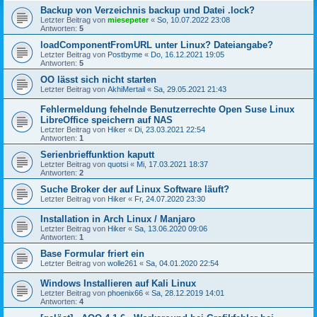
Backup von Verzeichnis backup und Datei .lock?
Letzter Beitrag von
miesepeter
«
So, 10.07.2022 23:08
Antworten:
5
loadComponentFromURL unter Linux? Dateiangabe?
Letzter Beitrag von
Postbyme
«
Do, 16.12.2021 19:05
Antworten:
5
OO lässt sich nicht starten
Letzter Beitrag von
AkhiMertail
«
Sa, 29.05.2021 21:43
Fehlermeldung fehelnde Benutzerrechte Open Suse Linux
LibreOffice speichern auf NAS
Letzter Beitrag von
Hiker
«
Di, 23.03.2021 22:54
Antworten:
1
Serienbrieffunktion kaputt
Letzter Beitrag von
quotsi
«
Mi, 17.03.2021 18:37
Antworten:
2
Suche Broker der auf Linux Software läuft?
Letzter Beitrag von
Hiker
«
Fr, 24.07.2020 23:30
Installation in Arch Linux / Manjaro
Letzter Beitrag von
Hiker
«
Sa, 13.06.2020 09:06
Antworten:
1
Base Formular friert ein
Letzter Beitrag von
wolle261
«
Sa, 04.01.2020 22:54
Windows Installieren auf Kali Linux
Letzter Beitrag von
phoenix66
«
Sa, 28.12.2019 14:01
Antworten:
4