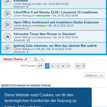
Konvertie
Letzter Beitrag von
hylli
«
Do, 14.02.2013 10:28
Antworten:
5
LibreOffice 4 auf Ubuntu 12.04 / Linuxmint 13 installieren
Letzter Beitrag von
miesepeter
«
So, 10.02.2013 19:46
Open Office funktioniert seit Installation Duden Extension
Letzter Beitrag von
lorbass
«
Mo, 26.11.2012 19:10
Antworten:
1
Störendes Times New Roman in Standard
Letzter Beitrag von
Constructus
«
So, 25.11.2012 19:20
Antworten:
13
[gelöst] Zeile erkennen, wo Wert das nächste Mal auftritt
Letzter Beitrag von
FM_81
«
Mi, 10.10.2012 13:04
Antworten:
2
Neues Thema
Seite
1
von
10
1
2
3
4
5
10
Nächste
476 Themen
…
Gehe zu
BERECHTIGUNGEN IN DIESEM FORUM
Du
darfst
neue Themen in diesem Forum erstellen.
Du
darfst
Antworten zu Themen in diesem Forum erstellen.
Diese Website nutzt Cookies, um dir den
Du darfst deine Beiträge in diesem Forum
nicht
ändern.
bestmöglichen Komfort bei der Nutzung zu
Du darfst deine Beiträge in diesem Forum
nicht
löschen.
Du darfst
keine
Dateianhänge in diesem Forum erstellen.