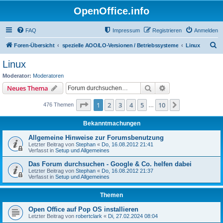
OpenOffice.info
FAQ
Impressum
Registrieren
Anmelden
S
Foren-Übersicht
spezielle AOO/LO-Versionen / Betriebssysteme
Linux
u
Linux
c
Moderator:
Moderatoren
h
Suche
Erweiterte Suche
Neues Thema
e
Seite
1
von
10
1
2
3
4
5
10
Nächste
476 Themen
…
Bekanntmachungen
Allgemeine Hinweise zur Forumsbenutzung
Letzter Beitrag von
Stephan
«
Do, 16.08.2012 21:41
Verfasst in
Setup und Allgemeines
Das Forum durchsuchen - Google & Co. helfen dabei
Letzter Beitrag von
Stephan
«
Do, 16.08.2012 21:37
Verfasst in
Setup und Allgemeines
Themen
Open Office auf Pop OS installieren
Letzter Beitrag von
robertclark
«
Di, 27.02.2024 08:04