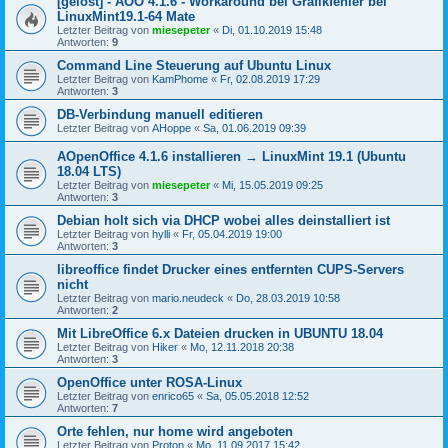
[gelöst] - AOO 4.1.6 - Workaround bei Grafikfehler bei
LinuxMint19.1-64 Mate
Letzter Beitrag von
miesepeter
«
Di, 01.10.2019 15:48
Antworten:
9
Command Line Steuerung auf Ubuntu Linux
Letzter Beitrag von
KamPhome
«
Fr, 02.08.2019 17:29
Antworten:
3
DB-Verbindung manuell editieren
Letzter Beitrag von
AHoppe
«
Sa, 01.06.2019 09:39
AOpenOffice 4.1.6 installieren → LinuxMint 19.1 (Ubuntu
18.04 LTS)
Letzter Beitrag von
miesepeter
«
Mi, 15.05.2019 09:25
Antworten:
3
Debian holt sich via DHCP wobei alles deinstalliert ist
Letzter Beitrag von
hylli
«
Fr, 05.04.2019 19:00
Antworten:
3
libreoffice findet Drucker eines entfernten CUPS-Servers
nicht
Letzter Beitrag von
mario.neudeck
«
Do, 28.03.2019 10:58
Antworten:
2
Mit LibreOffice 6.x Dateien drucken in UBUNTU 18.04
Letzter Beitrag von
Hiker
«
Mo, 12.11.2018 20:38
Antworten:
3
OpenOffice unter ROSA-Linux
Letzter Beitrag von
enrico65
«
Sa, 05.05.2018 12:52
Antworten:
7
Orte fehlen, nur home wird angeboten
Letzter Beitrag von
Proton
«
Mo, 11.09.2017 15:42