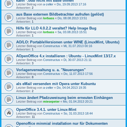
kann *.odb nicht mit Base öffnen
Letzter Beitrag von
a-zeller
«
Do, 19.09.2013 17:16
Antworten:
2
aus Base externen Bildbetrachter aufrufen (gelöst)
Letzter Beitrag von
lorbass
«
Do, 08.08.2013 13:51
Antworten:
1
Hilfe für LLO 4.0.2.2 veraltet? Help Image Bug
Letzter Beitrag von
lorbass
«
Sa, 03.08.2013 15:51
Antworten:
1
AO/LO: PortableVersionen unter WINE (LinuxMint, Ubuntu)
Letzter Beitrag von
Constructus
«
Mi, 31.07.2013 00:16
Antworten:
1
AOpenOffice 4.x installieren : Ubuntu - LinuxMint 13/17.x
Letzter Beitrag von
Constructus
«
Di, 30.07.2013 21:11
Antworten:
3
Vorlagenverwaltung u. a. "Neuerungen"
Letzter Beitrag von
Constructus
«
Do, 11.07.2013 17:56
Antworten:
8
als eMail versenden mit Opera unter Kubuntu
Letzter Beitrag von
a-zeller
«
Do, 04.04.2013 19:35
Antworten:
2
Linux ändert Pfadzuweisung beim erneuten Einhängen
Letzter Beitrag von
miesepeter
«
Mo, 01.04.2013 20:21
OpenOffice 3.4.1. unter Linux-Mint
Letzter Beitrag von
Constructus
«
So, 31.03.2013 18:44
Antworten:
11
Openoffice minmial installation nur für Dokumenten