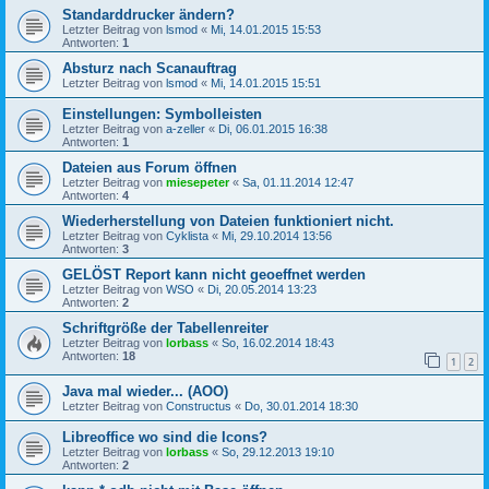
Standarddrucker ändern?
Letzter Beitrag von
lsmod
«
Mi, 14.01.2015 15:53
Antworten:
1
Absturz nach Scanauftrag
Letzter Beitrag von
lsmod
«
Mi, 14.01.2015 15:51
Einstellungen: Symbolleisten
Letzter Beitrag von
a-zeller
«
Di, 06.01.2015 16:38
Antworten:
1
Dateien aus Forum öffnen
Letzter Beitrag von
miesepeter
«
Sa, 01.11.2014 12:47
Antworten:
4
Wiederherstellung von Dateien funktioniert nicht.
Letzter Beitrag von
Cyklista
«
Mi, 29.10.2014 13:56
Antworten:
3
GELÖST Report kann nicht geoeffnet werden
Letzter Beitrag von
WSO
«
Di, 20.05.2014 13:23
Antworten:
2
Schriftgröße der Tabellenreiter
Letzter Beitrag von
lorbass
«
So, 16.02.2014 18:43
Antworten:
18
1
2
Java mal wieder... (AOO)
Letzter Beitrag von
Constructus
«
Do, 30.01.2014 18:30
Libreoffice wo sind die Icons?
Letzter Beitrag von
lorbass
«
So, 29.12.2013 19:10
Antworten:
2