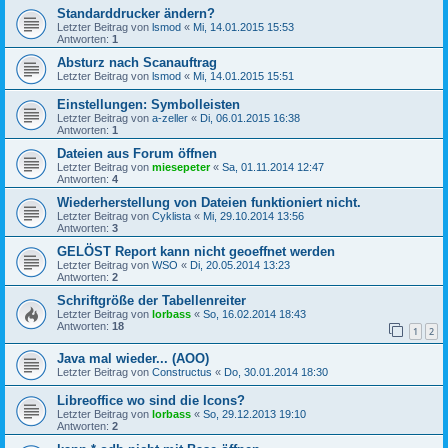
Standarddrucker ändern?
Letzter Beitrag von
lsmod
«
Mi, 14.01.2015 15:53
Antworten:
1
Absturz nach Scanauftrag
Letzter Beitrag von
lsmod
«
Mi, 14.01.2015 15:51
Einstellungen: Symbolleisten
Letzter Beitrag von
a-zeller
«
Di, 06.01.2015 16:38
Antworten:
1
Dateien aus Forum öffnen
Letzter Beitrag von
miesepeter
«
Sa, 01.11.2014 12:47
Antworten:
4
Wiederherstellung von Dateien funktioniert nicht.
Letzter Beitrag von
Cyklista
«
Mi, 29.10.2014 13:56
Antworten:
3
GELÖST Report kann nicht geoeffnet werden
Letzter Beitrag von
WSO
«
Di, 20.05.2014 13:23
Antworten:
2
Schriftgröße der Tabellenreiter
Letzter Beitrag von
lorbass
«
So, 16.02.2014 18:43
Antworten:
18
1
2
Java mal wieder... (AOO)
Letzter Beitrag von
Constructus
«
Do, 30.01.2014 18:30
Libreoffice wo sind die Icons?
Letzter Beitrag von
lorbass
«
So, 29.12.2013 19:10
Antworten:
2