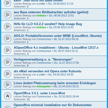
kann *.odb nicht mit Base öffnen
Letzter Beitrag von
a-zeller
«
Do, 19.09.2013 17:16
Antworten:
2
aus Base externen Bildbetrachter aufrufen (gelöst)
Letzter Beitrag von
lorbass
«
Do, 08.08.2013 13:51
Antworten:
1
Hilfe für LLO 4.0.2.2 veraltet? Help Image Bug
Letzter Beitrag von
lorbass
«
Sa, 03.08.2013 15:51
Antworten:
1
AO/LO: PortableVersionen unter WINE (LinuxMint, Ubuntu)
Letzter Beitrag von
Constructus
«
Mi, 31.07.2013 00:16
Antworten:
1
AOpenOffice 4.x installieren : Ubuntu - LinuxMint 13/17.x
Letzter Beitrag von
Constructus
«
Di, 30.07.2013 21:11
Antworten:
3
Vorlagenverwaltung u. a. "Neuerungen"
Letzter Beitrag von
Constructus
«
Do, 11.07.2013 17:56
Antworten:
8
als eMail versenden mit Opera unter Kubuntu
Letzter Beitrag von
a-zeller
«
Do, 04.04.2013 19:35
Antworten:
2
Linux ändert Pfadzuweisung beim erneuten Einhängen
Letzter Beitrag von
miesepeter
«
Mo, 01.04.2013 20:21
OpenOffice 3.4.1. unter Linux-Mint
Letzter Beitrag von
Constructus
«
So, 31.03.2013 18:44
Antworten:
11
Openoffice minmial installation nur für Dokumenten