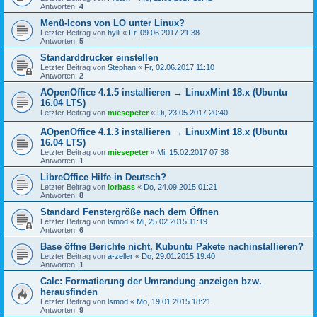
Antworten:
4
Menü-Icons von LO unter Linux?
Letzter Beitrag von
hylli
«
Fr, 09.06.2017 21:38
Antworten:
5
Standarddrucker einstellen
Letzter Beitrag von
Stephan
«
Fr, 02.06.2017 11:10
Antworten:
2
AOpenOffice 4.1.5 installieren → LinuxMint 18.x (Ubuntu
16.04 LTS)
Letzter Beitrag von
miesepeter
«
Di, 23.05.2017 20:40
AOpenOffice 4.1.3 installieren → LinuxMint 18.x (Ubuntu
16.04 LTS)
Letzter Beitrag von
miesepeter
«
Mi, 15.02.2017 07:38
Antworten:
1
LibreOffice Hilfe in Deutsch?
Letzter Beitrag von
lorbass
«
Do, 24.09.2015 01:21
Antworten:
8
Standard Fenstergröße nach dem Öffnen
Letzter Beitrag von
lsmod
«
Mi, 25.02.2015 11:19
Antworten:
6
Base öffne Berichte nicht, Kubuntu Pakete nachinstallieren?
Letzter Beitrag von
a-zeller
«
Do, 29.01.2015 19:40
Antworten:
1
Calc: Formatierung der Umrandung anzeigen bzw.
herausfinden
Letzter Beitrag von
lsmod
«
Mo, 19.01.2015 18:21
Antworten:
9