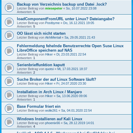
Backup von Verzeichnis backup und Datei .lock?
Letzter Beitrag von
miesepeter
«
So, 10.07.2022 23:08
Antworten:
5
loadComponentFromURL unter Linux? Dateiangabe?
Letzter Beitrag von
Postbyme
«
Do, 16.12.2021 19:05
Antworten:
5
OO lässt sich nicht starten
Letzter Beitrag von
AkhiMertail
«
Sa, 29.05.2021 21:43
Fehlermeldung fehelnde Benutzerrechte Open Suse Linux
LibreOffice speichern auf NAS
Letzter Beitrag von
Hiker
«
Di, 23.03.2021 22:54
Antworten:
1
Serienbrieffunktion kaputt
Letzter Beitrag von
quotsi
«
Mi, 17.03.2021 18:37
Antworten:
2
Suche Broker der auf Linux Software läuft?
Letzter Beitrag von
Hiker
«
Fr, 24.07.2020 23:30
Installation in Arch Linux / Manjaro
Letzter Beitrag von
Hiker
«
Sa, 13.06.2020 09:06
Antworten:
1
Base Formular friert ein
Letzter Beitrag von
wolle261
«
Sa, 04.01.2020 22:54
Windows Installieren auf Kali Linux
Letzter Beitrag von
phoenix66
«
Sa, 28.12.2019 14:01
Antworten:
4