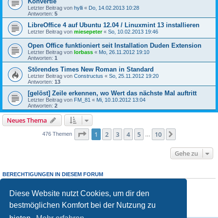
Konvertie
Letzter Beitrag von
hylli
«
Do, 14.02.2013 10:28
Antworten:
5
LibreOffice 4 auf Ubuntu 12.04 / Linuxmint 13 installieren
Letzter Beitrag von
miesepeter
«
So, 10.02.2013 19:46
Open Office funktioniert seit Installation Duden Extension
Letzter Beitrag von
lorbass
«
Mo, 26.11.2012 19:10
Antworten:
1
Störendes Times New Roman in Standard
Letzter Beitrag von
Constructus
«
So, 25.11.2012 19:20
Antworten:
13
[gelöst] Zeile erkennen, wo Wert das nächste Mal auftritt
Letzter Beitrag von
FM_81
«
Mi, 10.10.2012 13:04
Antworten:
2
Neues Thema
Seite
1
von
10
1
2
3
4
5
10
Nächste
476 Themen
…
Gehe zu
BERECHTIGUNGEN IN DIESEM FORUM
Du
darfst
neue Themen in diesem Forum erstellen.
Du
darfst
Antworten zu Themen in diesem Forum erstellen.
Diese Website nutzt Cookies, um dir den
Du darfst deine Beiträge in diesem Forum
nicht
ändern.
bestmöglichen Komfort bei der Nutzung zu
Du darfst deine Beiträge in diesem Forum
nicht
löschen.
Du darfst
keine
Dateianhänge in diesem Forum erstellen.