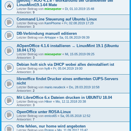
[gelöst] - AOO 4.1.6 - Workaround bei Grafikfehler bei
LinuxMint19.1-64 Mate
Letzter Beitrag von
miesepeter
«
Di, 01.10.2019 15:48
Antworten:
9
Command Line Steuerung auf Ubuntu Linux
Letzter Beitrag von
KamPhome
«
Fr, 02.08.2019 17:29
Antworten:
3
DB-Verbindung manuell editieren
Letzter Beitrag von
AHoppe
«
Sa, 01.06.2019 09:39
AOpenOffice 4.1.6 installieren → LinuxMint 19.1 (Ubuntu
18.04 LTS)
Letzter Beitrag von
miesepeter
«
Mi, 15.05.2019 09:25
Antworten:
3
Debian holt sich via DHCP wobei alles deinstalliert ist
Letzter Beitrag von
hylli
«
Fr, 05.04.2019 19:00
Antworten:
3
libreoffice findet Drucker eines entfernten CUPS-Servers
nicht
Letzter Beitrag von
mario.neudeck
«
Do, 28.03.2019 10:58
Antworten:
2
Mit LibreOffice 6.x Dateien drucken in UBUNTU 18.04
Letzter Beitrag von
Hiker
«
Mo, 12.11.2018 20:38
Antworten:
3
OpenOffice unter ROSA-Linux
Letzter Beitrag von
enrico65
«
Sa, 05.05.2018 12:52
Antworten:
7
Orte fehlen, nur home wird angeboten
Letzter Beitrag von
Proton
«
Mo, 11.09.2017 15:42