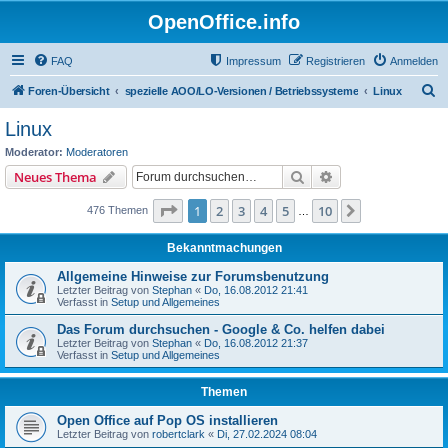
OpenOffice.info
FAQ
Impressum
Registrieren
Anmelden
S
Foren-Übersicht
spezielle AOO/LO-Versionen / Betriebssysteme
Linux
u
Linux
c
Moderator:
Moderatoren
h
Suche
Erweiterte Suche
Neues Thema
e
Seite
1
von
10
1
2
3
4
5
10
Nächste
476 Themen
…
Bekanntmachungen
Allgemeine Hinweise zur Forumsbenutzung
Letzter Beitrag von
Stephan
«
Do, 16.08.2012 21:41
Verfasst in
Setup und Allgemeines
Das Forum durchsuchen - Google & Co. helfen dabei
Letzter Beitrag von
Stephan
«
Do, 16.08.2012 21:37
Verfasst in
Setup und Allgemeines
Themen
Open Office auf Pop OS installieren
Letzter Beitrag von
robertclark
«
Di, 27.02.2024 08:04