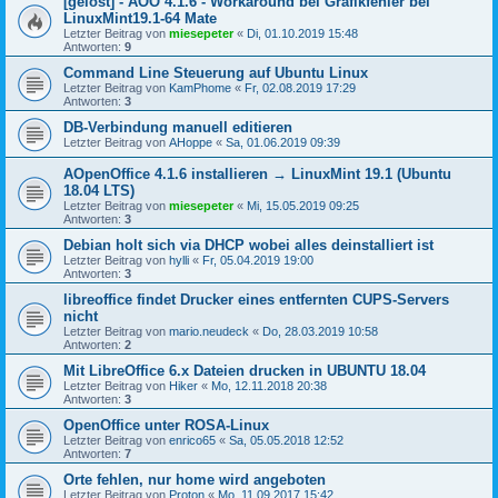
[gelöst] - AOO 4.1.6 - Workaround bei Grafikfehler bei
LinuxMint19.1-64 Mate
Letzter Beitrag von
miesepeter
«
Di, 01.10.2019 15:48
Antworten:
9
Command Line Steuerung auf Ubuntu Linux
Letzter Beitrag von
KamPhome
«
Fr, 02.08.2019 17:29
Antworten:
3
DB-Verbindung manuell editieren
Letzter Beitrag von
AHoppe
«
Sa, 01.06.2019 09:39
AOpenOffice 4.1.6 installieren → LinuxMint 19.1 (Ubuntu
18.04 LTS)
Letzter Beitrag von
miesepeter
«
Mi, 15.05.2019 09:25
Antworten:
3
Debian holt sich via DHCP wobei alles deinstalliert ist
Letzter Beitrag von
hylli
«
Fr, 05.04.2019 19:00
Antworten:
3
libreoffice findet Drucker eines entfernten CUPS-Servers
nicht
Letzter Beitrag von
mario.neudeck
«
Do, 28.03.2019 10:58
Antworten:
2
Mit LibreOffice 6.x Dateien drucken in UBUNTU 18.04
Letzter Beitrag von
Hiker
«
Mo, 12.11.2018 20:38
Antworten:
3
OpenOffice unter ROSA-Linux
Letzter Beitrag von
enrico65
«
Sa, 05.05.2018 12:52
Antworten:
7
Orte fehlen, nur home wird angeboten
Letzter Beitrag von
Proton
«
Mo, 11.09.2017 15:42