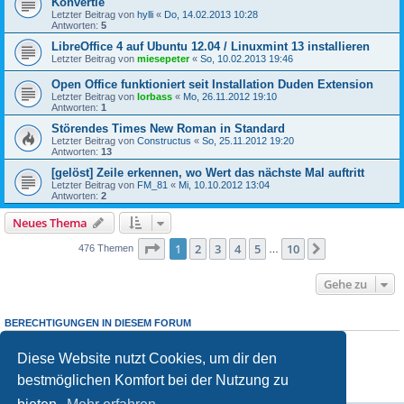
Konvertie
Letzter Beitrag von
hylli
«
Do, 14.02.2013 10:28
Antworten:
5
LibreOffice 4 auf Ubuntu 12.04 / Linuxmint 13 installieren
Letzter Beitrag von
miesepeter
«
So, 10.02.2013 19:46
Open Office funktioniert seit Installation Duden Extension
Letzter Beitrag von
lorbass
«
Mo, 26.11.2012 19:10
Antworten:
1
Störendes Times New Roman in Standard
Letzter Beitrag von
Constructus
«
So, 25.11.2012 19:20
Antworten:
13
[gelöst] Zeile erkennen, wo Wert das nächste Mal auftritt
Letzter Beitrag von
FM_81
«
Mi, 10.10.2012 13:04
Antworten:
2
Neues Thema
Seite
1
von
10
1
2
3
4
5
10
Nächste
476 Themen
…
Gehe zu
BERECHTIGUNGEN IN DIESEM FORUM
Du
darfst
neue Themen in diesem Forum erstellen.
Du
darfst
Antworten zu Themen in diesem Forum erstellen.
Diese Website nutzt Cookies, um dir den
Du darfst deine Beiträge in diesem Forum
nicht
ändern.
bestmöglichen Komfort bei der Nutzung zu
Du darfst deine Beiträge in diesem Forum
nicht
löschen.
Du darfst
keine
Dateianhänge in diesem Forum erstellen.