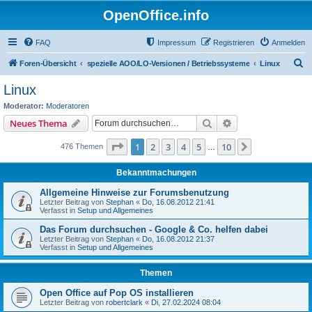
OpenOffice.info
FAQ
Impressum
Registrieren
Anmelden
S
Foren-Übersicht
spezielle AOO/LO-Versionen / Betriebssysteme
Linux
u
Linux
c
Moderator:
Moderatoren
h
Suche
Erweiterte Suche
Neues Thema
e
Seite
1
von
10
1
2
3
4
5
10
Nächste
476 Themen
…
Bekanntmachungen
Allgemeine Hinweise zur Forumsbenutzung
Letzter Beitrag von
Stephan
«
Do, 16.08.2012 21:41
Verfasst in
Setup und Allgemeines
Das Forum durchsuchen - Google & Co. helfen dabei
Letzter Beitrag von
Stephan
«
Do, 16.08.2012 21:37
Verfasst in
Setup und Allgemeines
Themen
Open Office auf Pop OS installieren
Letzter Beitrag von
robertclark
«
Di, 27.02.2024 08:04