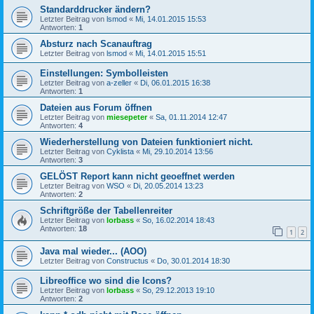
Standarddrucker ändern?
Letzter Beitrag von
lsmod
«
Mi, 14.01.2015 15:53
Antworten:
1
Absturz nach Scanauftrag
Letzter Beitrag von
lsmod
«
Mi, 14.01.2015 15:51
Einstellungen: Symbolleisten
Letzter Beitrag von
a-zeller
«
Di, 06.01.2015 16:38
Antworten:
1
Dateien aus Forum öffnen
Letzter Beitrag von
miesepeter
«
Sa, 01.11.2014 12:47
Antworten:
4
Wiederherstellung von Dateien funktioniert nicht.
Letzter Beitrag von
Cyklista
«
Mi, 29.10.2014 13:56
Antworten:
3
GELÖST Report kann nicht geoeffnet werden
Letzter Beitrag von
WSO
«
Di, 20.05.2014 13:23
Antworten:
2
Schriftgröße der Tabellenreiter
Letzter Beitrag von
lorbass
«
So, 16.02.2014 18:43
Antworten:
18
1
2
Java mal wieder... (AOO)
Letzter Beitrag von
Constructus
«
Do, 30.01.2014 18:30
Libreoffice wo sind die Icons?
Letzter Beitrag von
lorbass
«
So, 29.12.2013 19:10
Antworten:
2