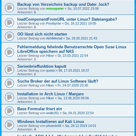
Backup von Verzeichnis backup und Datei .lock?
Letzter Beitrag von
miesepeter
«
So, 10.07.2022 23:08
Antworten:
5
loadComponentFromURL unter Linux? Dateiangabe?
Letzter Beitrag von
Postbyme
«
Do, 16.12.2021 19:05
Antworten:
5
OO lässt sich nicht starten
Letzter Beitrag von
AkhiMertail
«
Sa, 29.05.2021 21:43
Fehlermeldung fehelnde Benutzerrechte Open Suse Linux
LibreOffice speichern auf NAS
Letzter Beitrag von
Hiker
«
Di, 23.03.2021 22:54
Antworten:
1
Serienbrieffunktion kaputt
Letzter Beitrag von
quotsi
«
Mi, 17.03.2021 18:37
Antworten:
2
Suche Broker der auf Linux Software läuft?
Letzter Beitrag von
Hiker
«
Fr, 24.07.2020 23:30
Installation in Arch Linux / Manjaro
Letzter Beitrag von
Hiker
«
Sa, 13.06.2020 09:06
Antworten:
1
Base Formular friert ein
Letzter Beitrag von
wolle261
«
Sa, 04.01.2020 22:54
Windows Installieren auf Kali Linux
Letzter Beitrag von
phoenix66
«
Sa, 28.12.2019 14:01
Antworten:
4