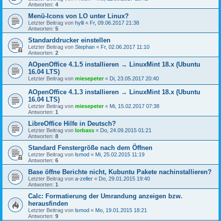
Antworten:
4
Menü-Icons von LO unter Linux?
Letzter Beitrag von
hylli
«
Fr, 09.06.2017 21:38
Antworten:
5
Standarddrucker einstellen
Letzter Beitrag von
Stephan
«
Fr, 02.06.2017 11:10
Antworten:
2
AOpenOffice 4.1.5 installieren → LinuxMint 18.x (Ubuntu
16.04 LTS)
Letzter Beitrag von
miesepeter
«
Di, 23.05.2017 20:40
AOpenOffice 4.1.3 installieren → LinuxMint 18.x (Ubuntu
16.04 LTS)
Letzter Beitrag von
miesepeter
«
Mi, 15.02.2017 07:38
Antworten:
1
LibreOffice Hilfe in Deutsch?
Letzter Beitrag von
lorbass
«
Do, 24.09.2015 01:21
Antworten:
8
Standard Fenstergröße nach dem Öffnen
Letzter Beitrag von
lsmod
«
Mi, 25.02.2015 11:19
Antworten:
6
Base öffne Berichte nicht, Kubuntu Pakete nachinstallieren?
Letzter Beitrag von
a-zeller
«
Do, 29.01.2015 19:40
Antworten:
1
Calc: Formatierung der Umrandung anzeigen bzw.
herausfinden
Letzter Beitrag von
lsmod
«
Mo, 19.01.2015 18:21
Antworten:
9