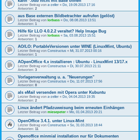
kann *.odb nicht mit Base öffnen
Letzter Beitrag von
a-zeller
«
Do, 19.09.2013 17:16
Antworten:
2
aus Base externen Bildbetrachter aufrufen (gelöst)
Letzter Beitrag von
lorbass
«
Do, 08.08.2013 13:51
Antworten:
1
Hilfe für LLO 4.0.2.2 veraltet? Help Image Bug
Letzter Beitrag von
lorbass
«
Sa, 03.08.2013 15:51
Antworten:
1
AO/LO: PortableVersionen unter WINE (LinuxMint, Ubuntu)
Letzter Beitrag von
Constructus
«
Mi, 31.07.2013 00:16
Antworten:
1
AOpenOffice 4.x installieren : Ubuntu - LinuxMint 13/17.x
Letzter Beitrag von
Constructus
«
Di, 30.07.2013 21:11
Antworten:
3
Vorlagenverwaltung u. a. "Neuerungen"
Letzter Beitrag von
Constructus
«
Do, 11.07.2013 17:56
Antworten:
8
als eMail versenden mit Opera unter Kubuntu
Letzter Beitrag von
a-zeller
«
Do, 04.04.2013 19:35
Antworten:
2
Linux ändert Pfadzuweisung beim erneuten Einhängen
Letzter Beitrag von
miesepeter
«
Mo, 01.04.2013 20:21
OpenOffice 3.4.1. unter Linux-Mint
Letzter Beitrag von
Constructus
«
So, 31.03.2013 18:44
Antworten:
11
Openoffice minmial installation nur für Dokumenten