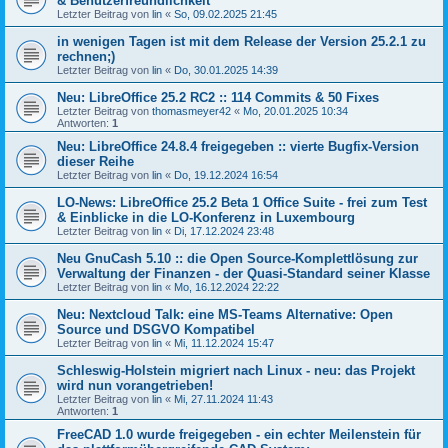
& Benutzerfreundlichkeit
Letzter Beitrag von
lin
«
So, 09.02.2025 21:45
in wenigen Tagen ist mit dem Release der Version 25.2.1 zu
rechnen;)
Letzter Beitrag von
lin
«
Do, 30.01.2025 14:39
Neu: LibreOffice 25.2 RC2 :: 114 Commits & 50 Fixes
Letzter Beitrag von
thomasmeyer42
«
Mo, 20.01.2025 10:34
Antworten:
1
Neu: LibreOffice 24.8.4 freigegeben :: vierte Bugfix-Version
dieser Reihe
Letzter Beitrag von
lin
«
Do, 19.12.2024 16:54
LO-News: LibreOffice 25.2 Beta 1 Office Suite - frei zum Test
& Einblicke in die LO-Konferenz in Luxembourg
Letzter Beitrag von
lin
«
Di, 17.12.2024 23:48
Neu GnuCash 5.10 :: die Open Source-Komplettlösung zur
Verwaltung der Finanzen - der Quasi-Standard seiner Klasse
Letzter Beitrag von
lin
«
Mo, 16.12.2024 22:22
Neu: Nextcloud Talk: eine MS-Teams Alternative: Open
Source und DSGVO Kompatibel
Letzter Beitrag von
lin
«
Mi, 11.12.2024 15:47
Schleswig-Holstein migriert nach Linux - neu: das Projekt
wird nun vorangetrieben!
Letzter Beitrag von
lin
«
Mi, 27.11.2024 11:43
Antworten:
1
FreeCAD 1.0 wurde freigegeben - ein echter Meilenstein für