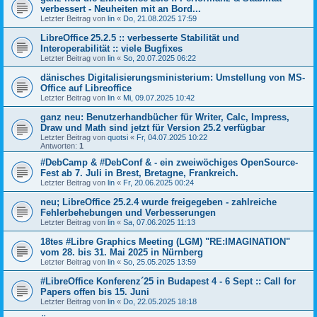
verbessert - Neuheiten mit an Bord...
Letzter Beitrag von
lin
«
Do, 21.08.2025 17:59
LibreOffice 25.2.5 :: verbesserte Stabilität und
Interoperabilität :: viele Bugfixes
Letzter Beitrag von
lin
«
So, 20.07.2025 06:22
dänisches Digitalisierungsministerium: Umstellung von MS-
Office auf Libreoffice
Letzter Beitrag von
lin
«
Mi, 09.07.2025 10:42
ganz neu: Benutzerhandbücher für Writer, Calc, Impress,
Draw und Math sind jetzt für Version 25.2 verfügbar
Letzter Beitrag von
quotsi
«
Fr, 04.07.2025 10:22
Antworten:
1
#DebCamp & #DebConf & - ein zweiwöchiges OpenSource-
Fest ab 7. Juli in Brest, Bretagne, Frankreich.
Letzter Beitrag von
lin
«
Fr, 20.06.2025 00:24
neu; LibreOffice 25.2.4 wurde freigegeben - zahlreiche
Fehlerbehebungen und Verbesserungen
Letzter Beitrag von
lin
«
Sa, 07.06.2025 11:13
18tes #Libre Graphics Meeting (LGM) "RE:IMAGINATION"
vom 28. bis 31. Mai 2025 in Nürnberg
Letzter Beitrag von
lin
«
So, 25.05.2025 13:59
#LibreOffice Konferenz´25 in Budapest 4 - 6 Sept :: Call for
Papers offen bis 15. Juni
Letzter Beitrag von
lin
«
Do, 22.05.2025 18:18