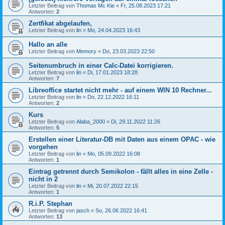
Letzter Beitrag von
Thomas Mc Kie
«
Fr, 25.08.2023 17:21
Antworten:
2
Zertfikat abgelaufen,
Letzter Beitrag von
lin
«
Mo, 24.04.2023 16:43
Hallo an alle
Letzter Beitrag von
Memory
«
Do, 23.03.2023 22:50
Seitenumbruch in einer Calc-Datei korrigieren.
Letzter Beitrag von
lin
«
Di, 17.01.2023 18:28
Antworten:
7
Libreoffice startet nicht mehr - auf einem WIN 10 Rechner...
Letzter Beitrag von
lin
«
Do, 22.12.2022 16:11
Antworten:
2
Kurs
Letzter Beitrag von
Alaba_2000
«
Di, 29.11.2022 11:26
Antworten:
5
Erstellen einer Literatur-DB mit Daten aus einem OPAC - wie
vorgehen
Letzter Beitrag von
lin
«
Mo, 05.09.2022 16:08
Antworten:
1
Eintrag getrennt durch Semikolon - fällt alles in eine Zelle -
nicht in 2
Letzter Beitrag von
lin
«
Mi, 20.07.2022 22:15
Antworten:
1
R.i.P. Stephan
Letzter Beitrag von
jasch
«
So, 26.06.2022 16:41
Antworten:
13