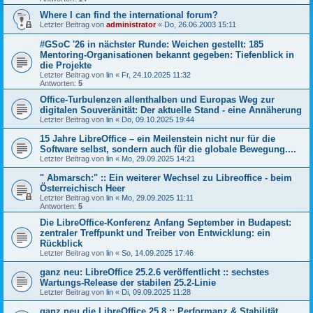
Where I can find the international forum?
Letzter Beitrag von
administrator
«
Do, 26.06.2003 15:11
#GSoC '26 in nächster Runde: Weichen gestellt: 185
Mentoring-Organisationen bekannt gegeben: Tiefenblick in
die Projekte
Letzter Beitrag von
lin
«
Fr, 24.10.2025 11:32
Antworten:
5
Office-Turbulenzen allenthalben und Europas Weg zur
digitalen Souveränität: Der aktuelle Stand - eine Annäherung
Letzter Beitrag von
lin
«
Do, 09.10.2025 19:44
15 Jahre LibreOffice – ein Meilenstein nicht nur für die
Software selbst, sondern auch für die globale Bewegung....
Letzter Beitrag von
lin
«
Mo, 29.09.2025 14:21
" Abmarsch:" :: Ein weiterer Wechsel zu Libreoffice - beim
Österreichisch Heer
Letzter Beitrag von
lin
«
Mo, 29.09.2025 11:11
Antworten:
5
Die LibreOffice-Konferenz Anfang September in Budapest:
zentraler Treffpunkt und Treiber von Entwicklung: ein
Rückblick
Letzter Beitrag von
lin
«
So, 14.09.2025 17:46
ganz neu: LibreOffice 25.2.6 veröffentlicht :: sechstes
Wartungs-Release der stabilen 25.2-Linie
Letzter Beitrag von
lin
«
Di, 09.09.2025 11:28
ganz neu die LibreOffice 25.8 :: Performanz & Stabilität