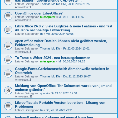
das plattformübergreifende CAD-System:
Letzter Beitrag von
Thomas Mc Kie
«
Mi, 20.11.2024 21:25
Antworten:
1
OpenOffice oder LibreOffice?
Letzter Beitrag von
miesepeter
«
Mi, 06.11.2024 11:07
Antworten:
2
LibreOffice 24.8.2: viele Bugfixes & neue Features - und fast
40 Jahre nachhaltige Entwicklung
Letzter Beitrag von
lin
«
Mo, 30.09.2024 00:08
open office writer Dateien können nicht geöffnet werden,
Fehlermeldung
Letzter Beitrag von
Thomas Mc Kie
«
Fr, 22.03.2024 13:01
Antworten:
3
To Tame a Writer 2024 - neu herausgekommen
Letzter Beitrag von
miesepeter
«
Mi, 06.03.2024 09:15
Google-Fonts-Gerichtentscheid: Abmahnwelle scheitert in
Österreich
Letzter Beitrag von
Thomas Mc Kie
«
Do, 21.12.2023 16:07
Antworten:
2
Meldung von OpenOffice "Ihr Dokument wurde von jemand
anderen geändert"
Letzter Beitrag von
quotsi
«
Di, 24.10.2023 12:34
Antworten:
11
Libreoffice als Portable-Version betreiben - Lösung von
Problemen
Letzter Beitrag von
lin
«
Sa, 26.08.2023 23:11
[geloest] mehrere Vorlagen auf einmal loeschen