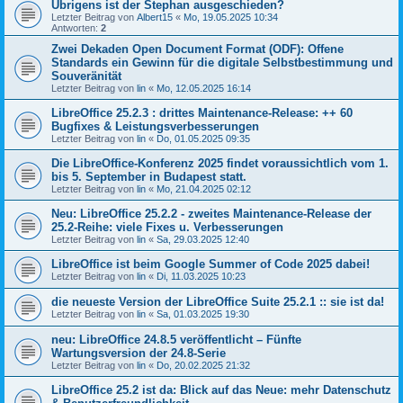
Übrigens ist der Stephan ausgeschieden?
Letzter Beitrag von
Albert15
«
Mo, 19.05.2025 10:34
Antworten:
2
Zwei Dekaden Open Document Format (ODF): Offene
Standards ein Gewinn für die digitale Selbstbestimmung und
Souveränität
Letzter Beitrag von
lin
«
Mo, 12.05.2025 16:14
LibreOffice 25.2.3 : drittes Maintenance-Release: ++ 60
Bugfixes & Leistungsverbesserungen
Letzter Beitrag von
lin
«
Do, 01.05.2025 09:35
Die LibreOffice-Konferenz 2025 findet voraussichtlich vom 1.
bis 5. September in Budapest statt.
Letzter Beitrag von
lin
«
Mo, 21.04.2025 02:12
Neu: LibreOffice 25.2.2 - zweites Maintenance-Release der
25.2-Reihe: viele Fixes u. Verbesserungen
Letzter Beitrag von
lin
«
Sa, 29.03.2025 12:40
LibreOffice ist beim Google Summer of Code 2025 dabei!
Letzter Beitrag von
lin
«
Di, 11.03.2025 10:23
die neueste Version der LibreOffice Suite 25.2.1 :: sie ist da!
Letzter Beitrag von
lin
«
Sa, 01.03.2025 19:30
neu: LibreOffice 24.8.5 veröffentlicht – Fünfte
Wartungsversion der 24.8-Serie
Letzter Beitrag von
lin
«
Do, 20.02.2025 21:32
LibreOffice 25.2 ist da: Blick auf das Neue: mehr Datenschutz