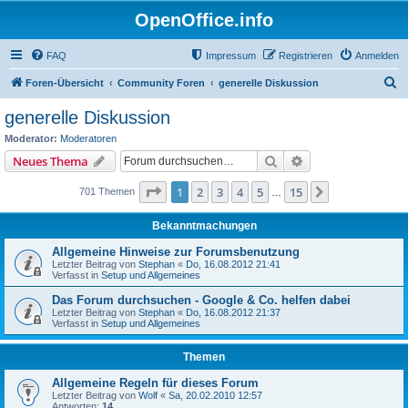
OpenOffice.info
FAQ
Impressum
Registrieren
Anmelden
S
Foren-Übersicht
Community Foren
generelle Diskussion
u
generelle Diskussion
c
Moderator:
Moderatoren
h
Suche
Erweiterte Suche
Neues Thema
e
Seite
1
von
15
1
2
3
4
5
15
Nächste
701 Themen
…
Bekanntmachungen
Allgemeine Hinweise zur Forumsbenutzung
Letzter Beitrag von
Stephan
«
Do, 16.08.2012 21:41
Verfasst in
Setup und Allgemeines
Das Forum durchsuchen - Google & Co. helfen dabei
Letzter Beitrag von
Stephan
«
Do, 16.08.2012 21:37
Verfasst in
Setup und Allgemeines
Themen
Allgemeine Regeln für dieses Forum
Letzter Beitrag von
Wolf
«
Sa, 20.02.2010 12:57
Antworten:
14