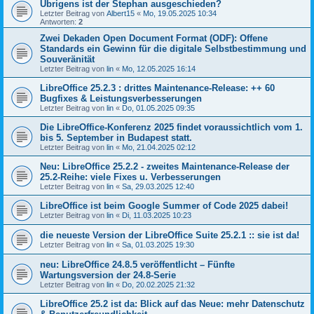
Übrigens ist der Stephan ausgeschieden?
Letzter Beitrag von
Albert15
«
Mo, 19.05.2025 10:34
Antworten:
2
Zwei Dekaden Open Document Format (ODF): Offene
Standards ein Gewinn für die digitale Selbstbestimmung und
Souveränität
Letzter Beitrag von
lin
«
Mo, 12.05.2025 16:14
LibreOffice 25.2.3 : drittes Maintenance-Release: ++ 60
Bugfixes & Leistungsverbesserungen
Letzter Beitrag von
lin
«
Do, 01.05.2025 09:35
Die LibreOffice-Konferenz 2025 findet voraussichtlich vom 1.
bis 5. September in Budapest statt.
Letzter Beitrag von
lin
«
Mo, 21.04.2025 02:12
Neu: LibreOffice 25.2.2 - zweites Maintenance-Release der
25.2-Reihe: viele Fixes u. Verbesserungen
Letzter Beitrag von
lin
«
Sa, 29.03.2025 12:40
LibreOffice ist beim Google Summer of Code 2025 dabei!
Letzter Beitrag von
lin
«
Di, 11.03.2025 10:23
die neueste Version der LibreOffice Suite 25.2.1 :: sie ist da!
Letzter Beitrag von
lin
«
Sa, 01.03.2025 19:30
neu: LibreOffice 24.8.5 veröffentlicht – Fünfte
Wartungsversion der 24.8-Serie
Letzter Beitrag von
lin
«
Do, 20.02.2025 21:32
LibreOffice 25.2 ist da: Blick auf das Neue: mehr Datenschutz