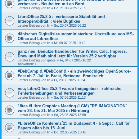
verbessert - Neuheiten mit an Bord...
Letzter Beitrag von
lin
«
Do, 21.08.2025 17:59
LibreOffice 25.2.5 :: verbesserte Stabilität und
Interoperabilität :: viele Bugfixes
Letzter Beitrag von
lin
«
So, 20.07.2025 06:22
dänisches Digitalisierungsministerium: Umstellung von MS-
Office auf Libreoffice
Letzter Beitrag von
lin
«
Mi, 09.07.2025 10:42
ganz neu: Benutzerhandbücher für Writer, Calc, Impress,
Draw und Math sind jetzt für Version 25.2 verfügbar
Letzter Beitrag von
quotsi
«
Fr, 04.07.2025 10:22
Antworten:
1
#DebCamp & #DebConf & - ein zweiwöchiges OpenSource-
Fest ab 7. Juli in Brest, Bretagne, Frankreich.
Letzter Beitrag von
lin
«
Fr, 20.06.2025 00:24
neu; LibreOffice 25.2.4 wurde freigegeben - zahlreiche
Fehlerbehebungen und Verbesserungen
Letzter Beitrag von
lin
«
Sa, 07.06.2025 11:13
18tes #Libre Graphics Meeting (LGM) "RE:IMAGINATION"
vom 28. bis 31. Mai 2025 in Nürnberg
Letzter Beitrag von
lin
«
So, 25.05.2025 13:59
#LibreOffice Konferenz´25 in Budapest 4 - 6 Sept :: Call for
Papers offen bis 15. Juni
Letzter Beitrag von
lin
«
Do, 22.05.2025 18:18