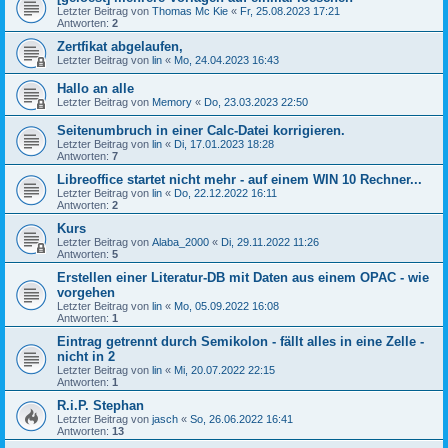
Letzter Beitrag von
Thomas Mc Kie
«
Fr, 25.08.2023 17:21
Antworten:
2
Zertfikat abgelaufen,
Letzter Beitrag von
lin
«
Mo, 24.04.2023 16:43
Hallo an alle
Letzter Beitrag von
Memory
«
Do, 23.03.2023 22:50
Seitenumbruch in einer Calc-Datei korrigieren.
Letzter Beitrag von
lin
«
Di, 17.01.2023 18:28
Antworten:
7
Libreoffice startet nicht mehr - auf einem WIN 10 Rechner...
Letzter Beitrag von
lin
«
Do, 22.12.2022 16:11
Antworten:
2
Kurs
Letzter Beitrag von
Alaba_2000
«
Di, 29.11.2022 11:26
Antworten:
5
Erstellen einer Literatur-DB mit Daten aus einem OPAC - wie
vorgehen
Letzter Beitrag von
lin
«
Mo, 05.09.2022 16:08
Antworten:
1
Eintrag getrennt durch Semikolon - fällt alles in eine Zelle -
nicht in 2
Letzter Beitrag von
lin
«
Mi, 20.07.2022 22:15
Antworten:
1
R.i.P. Stephan
Letzter Beitrag von
jasch
«
So, 26.06.2022 16:41
Antworten:
13