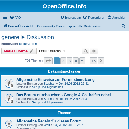
OpenOffice.info
FAQ
Impressum
Registrieren
Anmelden
S
Foren-Übersicht
Community Foren
generelle Diskussion
u
generelle Diskussion
c
Moderator:
Moderatoren
h
Suche
Erweiterte Suche
Neues Thema
e
Seite
1
von
15
1
2
3
4
5
15
Nächste
701 Themen
…
Bekanntmachungen
Allgemeine Hinweise zur Forumsbenutzung
Letzter Beitrag von
Stephan
«
Do, 16.08.2012 21:41
Verfasst in
Setup und Allgemeines
Das Forum durchsuchen - Google & Co. helfen dabei
Letzter Beitrag von
Stephan
«
Do, 16.08.2012 21:37
Verfasst in
Setup und Allgemeines
Themen
Allgemeine Regeln für dieses Forum
Letzter Beitrag von
Wolf
«
Sa, 20.02.2010 12:57
Antworten:
14