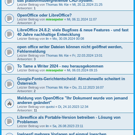
das plattformübergreifende CAD-System:
Letzter Beitrag von
Thomas Mc Kie
«
Mi, 20.11.2024 21:25
Antworten:
1
OpenOffice oder LibreOffice?
Letzter Beitrag von
miesepeter
«
Mi, 06.11.2024 11:07
Antworten:
2
LibreOffice 24.8.2: viele Bugfixes & neue Features - und fast
40 Jahre nachhaltige Entwicklung
Letzter Beitrag von
lin
«
Mo, 30.09.2024 00:08
open office writer Dateien können nicht geöffnet werden,
Fehlermeldung
Letzter Beitrag von
Thomas Mc Kie
«
Fr, 22.03.2024 13:01
Antworten:
3
To Tame a Writer 2024 - neu herausgekommen
Letzter Beitrag von
miesepeter
«
Mi, 06.03.2024 09:15
Google-Fonts-Gerichtentscheid: Abmahnwelle scheitert in
Österreich
Letzter Beitrag von
Thomas Mc Kie
«
Do, 21.12.2023 16:07
Antworten:
2
Meldung von OpenOffice "Ihr Dokument wurde von jemand
anderen geändert"
Letzter Beitrag von
quotsi
«
Di, 24.10.2023 12:34
Antworten:
11
Libreoffice als Portable-Version betreiben - Lösung von
Problemen
Letzter Beitrag von
lin
«
Sa, 26.08.2023 23:11
[geloest] mehrere Vorlagen auf einmal loeschen