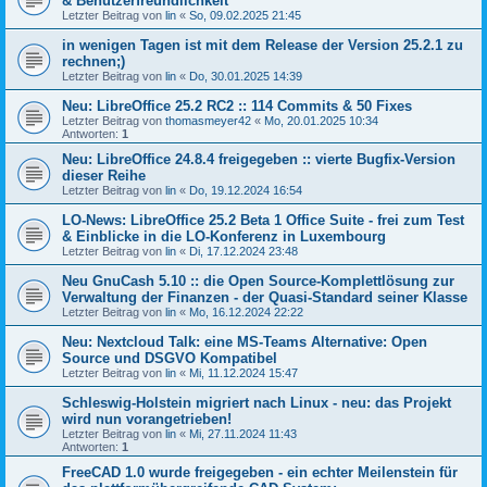
& Benutzerfreundlichkeit
Letzter Beitrag von
lin
«
So, 09.02.2025 21:45
in wenigen Tagen ist mit dem Release der Version 25.2.1 zu
rechnen;)
Letzter Beitrag von
lin
«
Do, 30.01.2025 14:39
Neu: LibreOffice 25.2 RC2 :: 114 Commits & 50 Fixes
Letzter Beitrag von
thomasmeyer42
«
Mo, 20.01.2025 10:34
Antworten:
1
Neu: LibreOffice 24.8.4 freigegeben :: vierte Bugfix-Version
dieser Reihe
Letzter Beitrag von
lin
«
Do, 19.12.2024 16:54
LO-News: LibreOffice 25.2 Beta 1 Office Suite - frei zum Test
& Einblicke in die LO-Konferenz in Luxembourg
Letzter Beitrag von
lin
«
Di, 17.12.2024 23:48
Neu GnuCash 5.10 :: die Open Source-Komplettlösung zur
Verwaltung der Finanzen - der Quasi-Standard seiner Klasse
Letzter Beitrag von
lin
«
Mo, 16.12.2024 22:22
Neu: Nextcloud Talk: eine MS-Teams Alternative: Open
Source und DSGVO Kompatibel
Letzter Beitrag von
lin
«
Mi, 11.12.2024 15:47
Schleswig-Holstein migriert nach Linux - neu: das Projekt
wird nun vorangetrieben!
Letzter Beitrag von
lin
«
Mi, 27.11.2024 11:43
Antworten:
1
FreeCAD 1.0 wurde freigegeben - ein echter Meilenstein für