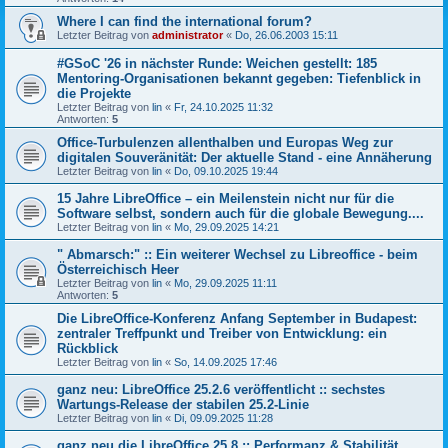
Where I can find the international forum?
Letzter Beitrag von
administrator
«
Do, 26.06.2003 15:11
#GSoC '26 in nächster Runde: Weichen gestellt: 185
Mentoring-Organisationen bekannt gegeben: Tiefenblick in
die Projekte
Letzter Beitrag von
lin
«
Fr, 24.10.2025 11:32
Antworten:
5
Office-Turbulenzen allenthalben und Europas Weg zur
digitalen Souveränität: Der aktuelle Stand - eine Annäherung
Letzter Beitrag von
lin
«
Do, 09.10.2025 19:44
15 Jahre LibreOffice – ein Meilenstein nicht nur für die
Software selbst, sondern auch für die globale Bewegung....
Letzter Beitrag von
lin
«
Mo, 29.09.2025 14:21
" Abmarsch:" :: Ein weiterer Wechsel zu Libreoffice - beim
Österreichisch Heer
Letzter Beitrag von
lin
«
Mo, 29.09.2025 11:11
Antworten:
5
Die LibreOffice-Konferenz Anfang September in Budapest:
zentraler Treffpunkt und Treiber von Entwicklung: ein
Rückblick
Letzter Beitrag von
lin
«
So, 14.09.2025 17:46
ganz neu: LibreOffice 25.2.6 veröffentlicht :: sechstes
Wartungs-Release der stabilen 25.2-Linie
Letzter Beitrag von
lin
«
Di, 09.09.2025 11:28
ganz neu die LibreOffice 25.8 :: Performanz & Stabilität