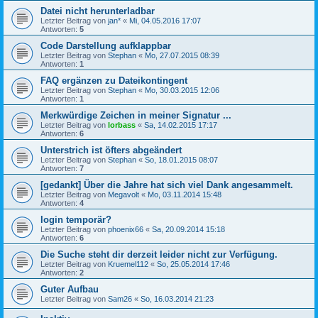
Datei nicht herunterladbar
Letzter Beitrag von
jan*
«
Mi, 04.05.2016 17:07
Antworten:
5
Code Darstellung aufklappbar
Letzter Beitrag von
Stephan
«
Mo, 27.07.2015 08:39
Antworten:
1
FAQ ergänzen zu Dateikontingent
Letzter Beitrag von
Stephan
«
Mo, 30.03.2015 12:06
Antworten:
1
Merkwürdige Zeichen in meiner Signatur ...
Letzter Beitrag von
lorbass
«
Sa, 14.02.2015 17:17
Antworten:
6
Unterstrich ist öfters abgeändert
Letzter Beitrag von
Stephan
«
So, 18.01.2015 08:07
Antworten:
7
[gedankt] Über die Jahre hat sich viel Dank angesammelt.
Letzter Beitrag von
Megavolt
«
Mo, 03.11.2014 15:48
Antworten:
4
login temporär?
Letzter Beitrag von
phoenix66
«
Sa, 20.09.2014 15:18
Antworten:
6
Die Suche steht dir derzeit leider nicht zur Verfügung.
Letzter Beitrag von
Kruemel112
«
So, 25.05.2014 17:46
Antworten:
2
Guter Aufbau
Letzter Beitrag von
Sam26
«
So, 16.03.2014 21:23