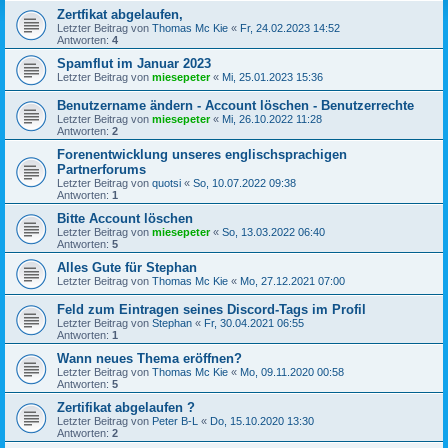
Zertfikat abgelaufen,
Letzter Beitrag von
Thomas Mc Kie
«
Fr, 24.02.2023 14:52
Antworten:
4
Spamflut im Januar 2023
Letzter Beitrag von
miesepeter
«
Mi, 25.01.2023 15:36
Benutzername ändern - Account löschen - Benutzerrechte
Letzter Beitrag von
miesepeter
«
Mi, 26.10.2022 11:28
Antworten:
2
Forenentwicklung unseres englischsprachigen
Partnerforums
Letzter Beitrag von
quotsi
«
So, 10.07.2022 09:38
Antworten:
1
Bitte Account löschen
Letzter Beitrag von
miesepeter
«
So, 13.03.2022 06:40
Antworten:
5
Alles Gute für Stephan
Letzter Beitrag von
Thomas Mc Kie
«
Mo, 27.12.2021 07:00
Feld zum Eintragen seines Discord-Tags im Profil
Letzter Beitrag von
Stephan
«
Fr, 30.04.2021 06:55
Antworten:
1
Wann neues Thema eröffnen?
Letzter Beitrag von
Thomas Mc Kie
«
Mo, 09.11.2020 00:58
Antworten:
5
Zertifikat abgelaufen ?
Letzter Beitrag von
Peter B-L
«
Do, 15.10.2020 13:30
Antworten:
2