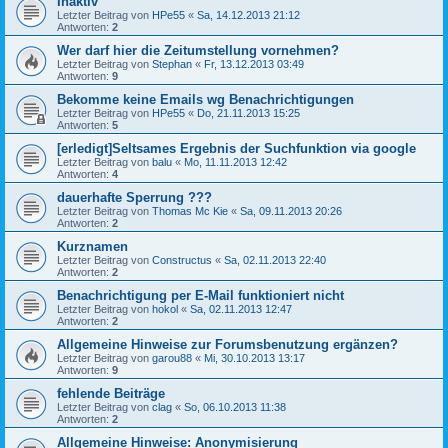
Inaktiv
Letzter Beitrag von
HPe55
«
Sa, 14.12.2013 21:12
Antworten:
2
Wer darf hier die Zeitumstellung vornehmen?
Letzter Beitrag von
Stephan
«
Fr, 13.12.2013 03:49
Antworten:
9
Bekomme keine Emails wg Benachrichtigungen
Letzter Beitrag von
HPe55
«
Do, 21.11.2013 15:25
Antworten:
5
[erledigt]Seltsames Ergebnis der Suchfunktion via google
Letzter Beitrag von
balu
«
Mo, 11.11.2013 12:42
Antworten:
4
dauerhafte Sperrung ???
Letzter Beitrag von
Thomas Mc Kie
«
Sa, 09.11.2013 20:26
Antworten:
2
Kurznamen
Letzter Beitrag von
Constructus
«
Sa, 02.11.2013 22:40
Antworten:
2
Benachrichtigung per E-Mail funktioniert nicht
Letzter Beitrag von
hokol
«
Sa, 02.11.2013 12:47
Antworten:
2
Allgemeine Hinweise zur Forumsbenutzung ergänzen?
Letzter Beitrag von
garou88
«
Mi, 30.10.2013 13:17
Antworten:
9
fehlende Beiträge
Letzter Beitrag von
clag
«
So, 06.10.2013 11:38
Antworten:
2
Allgemeine Hinweise: Anonymisierung