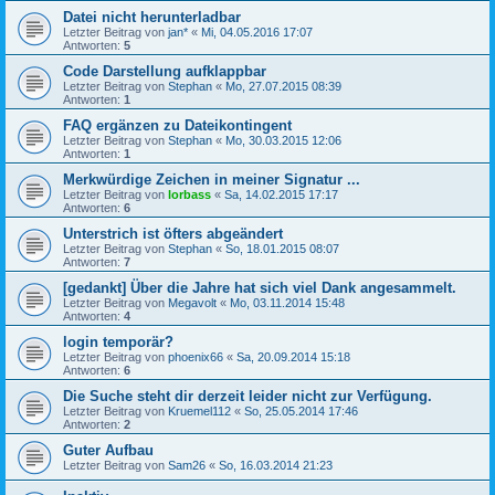
Datei nicht herunterladbar
Letzter Beitrag von
jan*
«
Mi, 04.05.2016 17:07
Antworten:
5
Code Darstellung aufklappbar
Letzter Beitrag von
Stephan
«
Mo, 27.07.2015 08:39
Antworten:
1
FAQ ergänzen zu Dateikontingent
Letzter Beitrag von
Stephan
«
Mo, 30.03.2015 12:06
Antworten:
1
Merkwürdige Zeichen in meiner Signatur ...
Letzter Beitrag von
lorbass
«
Sa, 14.02.2015 17:17
Antworten:
6
Unterstrich ist öfters abgeändert
Letzter Beitrag von
Stephan
«
So, 18.01.2015 08:07
Antworten:
7
[gedankt] Über die Jahre hat sich viel Dank angesammelt.
Letzter Beitrag von
Megavolt
«
Mo, 03.11.2014 15:48
Antworten:
4
login temporär?
Letzter Beitrag von
phoenix66
«
Sa, 20.09.2014 15:18
Antworten:
6
Die Suche steht dir derzeit leider nicht zur Verfügung.
Letzter Beitrag von
Kruemel112
«
So, 25.05.2014 17:46
Antworten:
2
Guter Aufbau
Letzter Beitrag von
Sam26
«
So, 16.03.2014 21:23