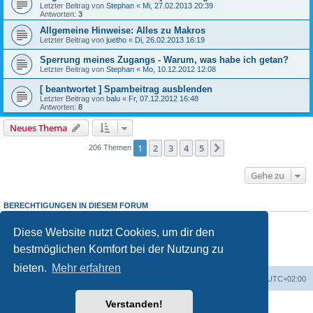
Letzter Beitrag von
Stephan
«
Mi, 27.02.2013 20:39
Antworten:
3
Allgemeine Hinweise: Alles zu Makros
Letzter Beitrag von
juetho
«
Di, 26.02.2013 16:19
Sperrung meines Zugangs - Warum, was habe ich getan?
Letzter Beitrag von
Stephan
«
Mo, 10.12.2012 12:08
[ beantwortet ] Spambeitrag ausblenden
Letzter Beitrag von
balu
«
Fr, 07.12.2012 16:48
Antworten:
8
Neues Thema
1
2
3
4
5
Nächste
206 Themen
Gehe zu
BERECHTIGUNGEN IN DIESEM FORUM
Du
darfst
neue Themen in diesem Forum erstellen.
Du
darfst
Antworten zu Themen in diesem Forum erstellen.
Diese Website nutzt Cookies, um dir den
Du darfst deine Beiträge in diesem Forum
nicht
ändern.
bestmöglichen Komfort bei der Nutzung zu
Du darfst deine Beiträge in diesem Forum
nicht
löschen.
Du darfst
keine
Dateianhänge in diesem Forum erstellen.
bieten.
Mehr erfahren
Foren-Übersicht
Alle Cookies löschen
Alle Zeiten sind
UTC+02:00
Verstanden!
Powered by
phpBB
® Forum Software © phpBB Limited