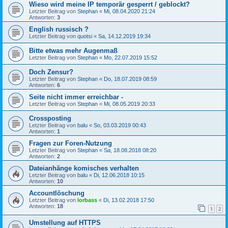
Wieso wird meine IP temporär gesperrt / geblockt?
Letzter Beitrag von
Stephan
«
Mi, 08.04.2020 21:24
Antworten:
3
English russisch ?
Letzter Beitrag von
quotsi
«
Sa, 14.12.2019 19:34
Bitte etwas mehr Augenmaß
Letzter Beitrag von
Stephan
«
Mo, 22.07.2019 15:52
Doch Zensur?
Letzter Beitrag von
Stephan
«
Do, 18.07.2019 08:59
Antworten:
6
Seite nicht immer erreichbar -
Letzter Beitrag von
Stephan
«
Mi, 08.05.2019 20:33
Crossposting
Letzter Beitrag von
balu
«
So, 03.03.2019 00:43
Antworten:
1
Fragen zur Foren-Nutzung
Letzter Beitrag von
Stephan
«
Sa, 18.08.2018 08:20
Antworten:
2
Dateianhänge komisches verhalten
Letzter Beitrag von
balu
«
Di, 12.06.2018 10:15
Antworten:
10
Accountlöschung
Letzter Beitrag von
lorbass
«
Di, 13.02.2018 17:50
Antworten:
18
1
2
Umstellung auf HTTPS