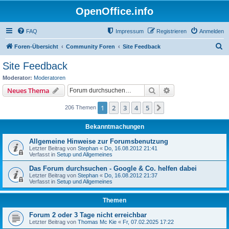
OpenOffice.info
FAQ
Impressum
Registrieren
Anmelden
S
Foren-Übersicht
Community Foren
Site Feedback
u
Site Feedback
c
Moderator:
Moderatoren
h
Suche
Erweiterte Suche
Neues Thema
e
1
2
3
4
5
Nächste
206 Themen
Bekanntmachungen
Allgemeine Hinweise zur Forumsbenutzung
Letzter Beitrag von
Stephan
«
Do, 16.08.2012 21:41
Verfasst in
Setup und Allgemeines
Das Forum durchsuchen - Google & Co. helfen dabei
Letzter Beitrag von
Stephan
«
Do, 16.08.2012 21:37
Verfasst in
Setup und Allgemeines
Themen
Forum 2 oder 3 Tage nicht erreichbar
Letzter Beitrag von
Thomas Mc Kie
«
Fr, 07.02.2025 17:22