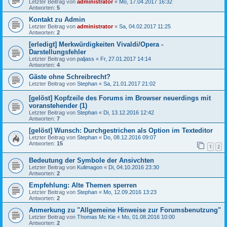
Letzter Beitrag von
administrator
«
Mo, 17.04.2017 16:32
Antworten:
5
Kontakt zu Admin
Letzter Beitrag von
administrator
«
Sa, 04.02.2017 11:25
Antworten:
2
[erledigt] Merkwürdigkeiten Vivaldi/Opera -
Darstellungsfehler
Letzter Beitrag von
paljass
«
Fr, 27.01.2017 14:14
Antworten:
4
Gäste ohne Schreibrecht?
Letzter Beitrag von
Stephan
«
Sa, 21.01.2017 21:02
[gelöst] Kopfzeile des Forums im Browser neuerdings mit
voranstehender (1)
Letzter Beitrag von
Stephan
«
Di, 13.12.2016 12:42
Antworten:
7
[gelöst] Wunsch: Durchgestrichen als Option im Texteditor
Letzter Beitrag von
Stephan
«
Do, 08.12.2016 09:07
Antworten:
15
1
2
Bedeutung der Symbole der Ansivchten
Letzter Beitrag von
Kulimagon
«
Di, 04.10.2016 23:30
Antworten:
2
Empfehlung: Alte Themen sperren
Letzter Beitrag von
Stephan
«
Mo, 12.09.2016 13:23
Antworten:
2
Anmerkung zu "Allgemeine Hinweise zur Forumsbenutzung"
Letzter Beitrag von
Thomas Mc Kie
«
Mo, 01.08.2016 10:00
Antworten:
2