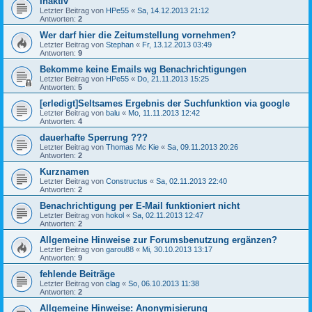
Inaktiv
Letzter Beitrag von
HPe55
«
Sa, 14.12.2013 21:12
Antworten:
2
Wer darf hier die Zeitumstellung vornehmen?
Letzter Beitrag von
Stephan
«
Fr, 13.12.2013 03:49
Antworten:
9
Bekomme keine Emails wg Benachrichtigungen
Letzter Beitrag von
HPe55
«
Do, 21.11.2013 15:25
Antworten:
5
[erledigt]Seltsames Ergebnis der Suchfunktion via google
Letzter Beitrag von
balu
«
Mo, 11.11.2013 12:42
Antworten:
4
dauerhafte Sperrung ???
Letzter Beitrag von
Thomas Mc Kie
«
Sa, 09.11.2013 20:26
Antworten:
2
Kurznamen
Letzter Beitrag von
Constructus
«
Sa, 02.11.2013 22:40
Antworten:
2
Benachrichtigung per E-Mail funktioniert nicht
Letzter Beitrag von
hokol
«
Sa, 02.11.2013 12:47
Antworten:
2
Allgemeine Hinweise zur Forumsbenutzung ergänzen?
Letzter Beitrag von
garou88
«
Mi, 30.10.2013 13:17
Antworten:
9
fehlende Beiträge
Letzter Beitrag von
clag
«
So, 06.10.2013 11:38
Antworten:
2
Allgemeine Hinweise: Anonymisierung