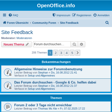
OpenOffice.info
FAQ
Impressum
Registrieren
Anmelden
S
Foren-Übersicht
Community Foren
Site Feedback
u
Site Feedback
c
Moderator:
Moderatoren
h
Suche
Erweiterte Suche
Neues Thema
e
1
2
3
4
5
Nächste
206 Themen
Bekanntmachungen
Allgemeine Hinweise zur Forumsbenutzung
Letzter Beitrag von
Stephan
«
Do, 16.08.2012 21:41
Verfasst in
Setup und Allgemeines
Das Forum durchsuchen - Google & Co. helfen dabei
Letzter Beitrag von
Stephan
«
Do, 16.08.2012 21:37
Verfasst in
Setup und Allgemeines
Themen
Forum 2 oder 3 Tage nicht erreichbar
Letzter Beitrag von
Thomas Mc Kie
«
Fr, 07.02.2025 17:22