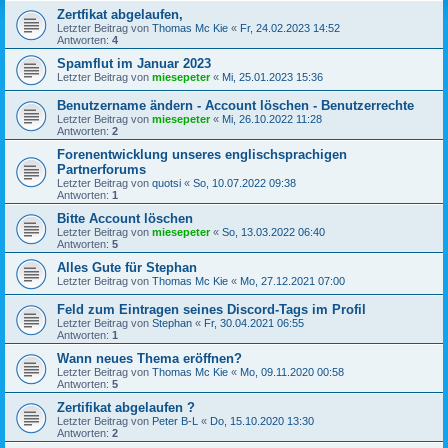
Zertfikat abgelaufen,
Letzter Beitrag von
Thomas Mc Kie
«
Fr, 24.02.2023 14:52
Antworten:
4
Spamflut im Januar 2023
Letzter Beitrag von
miesepeter
«
Mi, 25.01.2023 15:36
Benutzername ändern - Account löschen - Benutzerrechte
Letzter Beitrag von
miesepeter
«
Mi, 26.10.2022 11:28
Antworten:
2
Forenentwicklung unseres englischsprachigen
Partnerforums
Letzter Beitrag von
quotsi
«
So, 10.07.2022 09:38
Antworten:
1
Bitte Account löschen
Letzter Beitrag von
miesepeter
«
So, 13.03.2022 06:40
Antworten:
5
Alles Gute für Stephan
Letzter Beitrag von
Thomas Mc Kie
«
Mo, 27.12.2021 07:00
Feld zum Eintragen seines Discord-Tags im Profil
Letzter Beitrag von
Stephan
«
Fr, 30.04.2021 06:55
Antworten:
1
Wann neues Thema eröffnen?
Letzter Beitrag von
Thomas Mc Kie
«
Mo, 09.11.2020 00:58
Antworten:
5
Zertifikat abgelaufen ?
Letzter Beitrag von
Peter B-L
«
Do, 15.10.2020 13:30
Antworten:
2