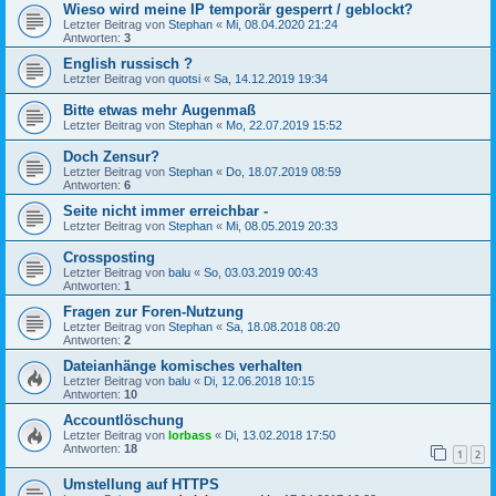
Wieso wird meine IP temporär gesperrt / geblockt?
Letzter Beitrag von
Stephan
«
Mi, 08.04.2020 21:24
Antworten:
3
English russisch ?
Letzter Beitrag von
quotsi
«
Sa, 14.12.2019 19:34
Bitte etwas mehr Augenmaß
Letzter Beitrag von
Stephan
«
Mo, 22.07.2019 15:52
Doch Zensur?
Letzter Beitrag von
Stephan
«
Do, 18.07.2019 08:59
Antworten:
6
Seite nicht immer erreichbar -
Letzter Beitrag von
Stephan
«
Mi, 08.05.2019 20:33
Crossposting
Letzter Beitrag von
balu
«
So, 03.03.2019 00:43
Antworten:
1
Fragen zur Foren-Nutzung
Letzter Beitrag von
Stephan
«
Sa, 18.08.2018 08:20
Antworten:
2
Dateianhänge komisches verhalten
Letzter Beitrag von
balu
«
Di, 12.06.2018 10:15
Antworten:
10
Accountlöschung
Letzter Beitrag von
lorbass
«
Di, 13.02.2018 17:50
Antworten:
18
1
2
Umstellung auf HTTPS