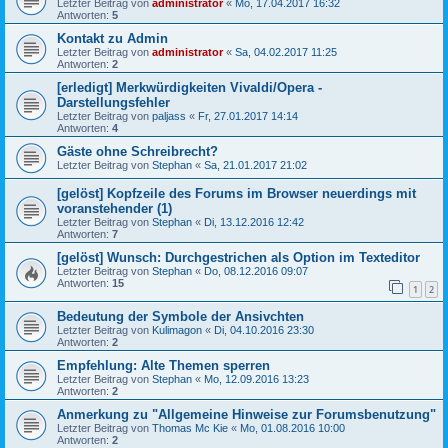
Letzter Beitrag von
administrator
«
Mo, 17.04.2017 16:32
Antworten:
5
Kontakt zu Admin
Letzter Beitrag von
administrator
«
Sa, 04.02.2017 11:25
Antworten:
2
[erledigt] Merkwürdigkeiten Vivaldi/Opera -
Darstellungsfehler
Letzter Beitrag von
paljass
«
Fr, 27.01.2017 14:14
Antworten:
4
Gäste ohne Schreibrecht?
Letzter Beitrag von
Stephan
«
Sa, 21.01.2017 21:02
[gelöst] Kopfzeile des Forums im Browser neuerdings mit
voranstehender (1)
Letzter Beitrag von
Stephan
«
Di, 13.12.2016 12:42
Antworten:
7
[gelöst] Wunsch: Durchgestrichen als Option im Texteditor
Letzter Beitrag von
Stephan
«
Do, 08.12.2016 09:07
Antworten:
15
1
2
Bedeutung der Symbole der Ansivchten
Letzter Beitrag von
Kulimagon
«
Di, 04.10.2016 23:30
Antworten:
2
Empfehlung: Alte Themen sperren
Letzter Beitrag von
Stephan
«
Mo, 12.09.2016 13:23
Antworten:
2
Anmerkung zu "Allgemeine Hinweise zur Forumsbenutzung"
Letzter Beitrag von
Thomas Mc Kie
«
Mo, 01.08.2016 10:00
Antworten:
2