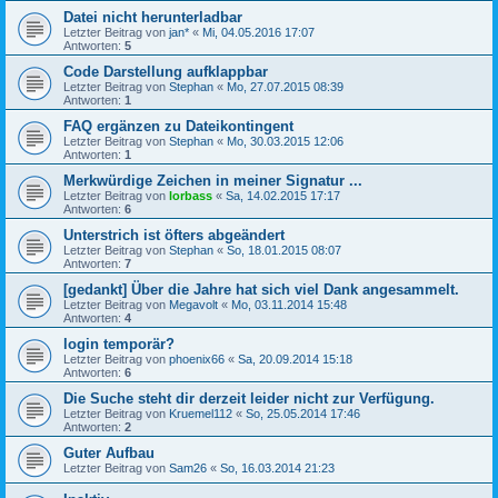
Datei nicht herunterladbar
Letzter Beitrag von
jan*
«
Mi, 04.05.2016 17:07
Antworten:
5
Code Darstellung aufklappbar
Letzter Beitrag von
Stephan
«
Mo, 27.07.2015 08:39
Antworten:
1
FAQ ergänzen zu Dateikontingent
Letzter Beitrag von
Stephan
«
Mo, 30.03.2015 12:06
Antworten:
1
Merkwürdige Zeichen in meiner Signatur ...
Letzter Beitrag von
lorbass
«
Sa, 14.02.2015 17:17
Antworten:
6
Unterstrich ist öfters abgeändert
Letzter Beitrag von
Stephan
«
So, 18.01.2015 08:07
Antworten:
7
[gedankt] Über die Jahre hat sich viel Dank angesammelt.
Letzter Beitrag von
Megavolt
«
Mo, 03.11.2014 15:48
Antworten:
4
login temporär?
Letzter Beitrag von
phoenix66
«
Sa, 20.09.2014 15:18
Antworten:
6
Die Suche steht dir derzeit leider nicht zur Verfügung.
Letzter Beitrag von
Kruemel112
«
So, 25.05.2014 17:46
Antworten:
2
Guter Aufbau
Letzter Beitrag von
Sam26
«
So, 16.03.2014 21:23