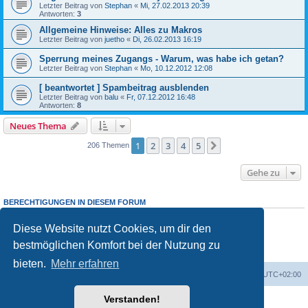
Letzter Beitrag von
Stephan
«
Mi, 27.02.2013 20:39
Antworten:
3
Allgemeine Hinweise: Alles zu Makros
Letzter Beitrag von
juetho
«
Di, 26.02.2013 16:19
Sperrung meines Zugangs - Warum, was habe ich getan?
Letzter Beitrag von
Stephan
«
Mo, 10.12.2012 12:08
[ beantwortet ] Spambeitrag ausblenden
Letzter Beitrag von
balu
«
Fr, 07.12.2012 16:48
Antworten:
8
Neues Thema
1
2
3
4
5
Nächste
206 Themen
Gehe zu
BERECHTIGUNGEN IN DIESEM FORUM
Du
darfst
neue Themen in diesem Forum erstellen.
Du
darfst
Antworten zu Themen in diesem Forum erstellen.
Diese Website nutzt Cookies, um dir den
Du darfst deine Beiträge in diesem Forum
nicht
ändern.
bestmöglichen Komfort bei der Nutzung zu
Du darfst deine Beiträge in diesem Forum
nicht
löschen.
Du darfst
keine
Dateianhänge in diesem Forum erstellen.
bieten.
Mehr erfahren
Foren-Übersicht
Alle Cookies löschen
Alle Zeiten sind
UTC+02:00
Verstanden!
Powered by
phpBB
® Forum Software © phpBB Limited