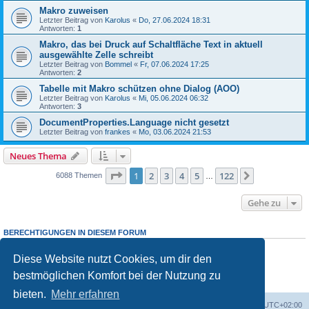
Makro zuweisen
Letzter Beitrag von
Karolus
«
Do, 27.06.2024 18:31
Antworten:
1
Makro, das bei Druck auf Schaltfläche Text in aktuell
ausgewählte Zelle schreibt
Letzter Beitrag von
Bommel
«
Fr, 07.06.2024 17:25
Antworten:
2
Tabelle mit Makro schützen ohne Dialog (AOO)
Letzter Beitrag von
Karolus
«
Mi, 05.06.2024 06:32
Antworten:
3
DocumentProperties.Language nicht gesetzt
Letzter Beitrag von
frankes
«
Mo, 03.06.2024 21:53
Neues Thema
Seite
1
von
122
1
2
3
4
5
122
Nächste
6088 Themen
…
Gehe zu
BERECHTIGUNGEN IN DIESEM FORUM
Du
darfst
neue Themen in diesem Forum erstellen.
Du
darfst
Antworten zu Themen in diesem Forum erstellen.
Diese Website nutzt Cookies, um dir den
Du darfst deine Beiträge in diesem Forum
nicht
ändern.
bestmöglichen Komfort bei der Nutzung zu
Du darfst deine Beiträge in diesem Forum
nicht
löschen.
Du darfst
keine
Dateianhänge in diesem Forum erstellen.
bieten.
Mehr erfahren
Foren-Übersicht
Alle Cookies löschen
Alle Zeiten sind
UTC+02:00