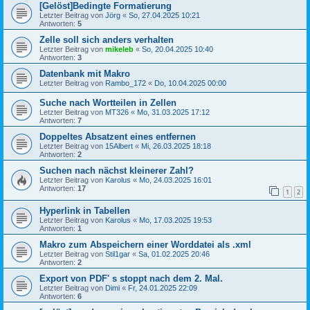
[Gelöst]Bedingte Formatierung
Letzter Beitrag von
Jörg
«
So, 27.04.2025 10:21
Antworten:
5
Zelle soll sich anders verhalten
Letzter Beitrag von
mikeleb
«
So, 20.04.2025 10:40
Antworten:
3
Datenbank mit Makro
Letzter Beitrag von
Rambo_172
«
Do, 10.04.2025 00:00
Suche nach Wortteilen in Zellen
Letzter Beitrag von
MT326
«
Mo, 31.03.2025 17:12
Antworten:
7
Doppeltes Absatzent eines entfernen
Letzter Beitrag von
15Albert
«
Mi, 26.03.2025 18:18
Antworten:
2
Suchen nach nächst kleinerer Zahl?
Letzter Beitrag von
Karolus
«
Mo, 24.03.2025 16:01
Antworten:
17
1
2
Hyperlink in Tabellen
Letzter Beitrag von
Karolus
«
Mo, 17.03.2025 19:53
Antworten:
1
Makro zum Abspeichern einer Worddatei als .xml
Letzter Beitrag von
Stil1gar
«
Sa, 01.02.2025 20:46
Antworten:
2
Export von PDF' s stoppt nach dem 2. Mal.
Letzter Beitrag von
Dimi
«
Fr, 24.01.2025 22:09
Antworten:
6