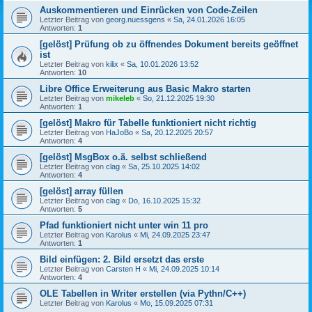
Auskommentieren und Einrücken von Code-Zeilen
Letzter Beitrag von
georg.nuessgens
«
Sa, 24.01.2026 16:05
Antworten:
1
[gelöst] Prüfung ob zu öffnendes Dokument bereits geöffnet
ist
Letzter Beitrag von
kilix
«
Sa, 10.01.2026 13:52
Antworten:
10
Libre Office Erweiterung aus Basic Makro starten
Letzter Beitrag von
mikeleb
«
So, 21.12.2025 19:30
Antworten:
1
[gelöst] Makro für Tabelle funktioniert nicht richtig
Letzter Beitrag von
HaJoBo
«
Sa, 20.12.2025 20:57
Antworten:
4
[gelöst] MsgBox o.ä. selbst schließend
Letzter Beitrag von
clag
«
Sa, 25.10.2025 14:02
Antworten:
4
[gelöst] array füllen
Letzter Beitrag von
clag
«
Do, 16.10.2025 15:32
Antworten:
5
Pfad funktioniert nicht unter win 11 pro
Letzter Beitrag von
Karolus
«
Mi, 24.09.2025 23:47
Antworten:
1
Bild einfügen: 2. Bild ersetzt das erste
Letzter Beitrag von
Carsten H
«
Mi, 24.09.2025 10:14
Antworten:
4
OLE Tabellen in Writer erstellen (via Pythn/C++)
Letzter Beitrag von
Karolus
«
Mo, 15.09.2025 07:31