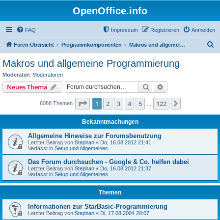
OpenOffice.info
FAQ
Impressum
Registrieren
Anmelden
S
Foren-Übersicht
Programmkomponenten
Makros und allgemeine Programmierung
u
Makros und allgemeine Programmierung
c
Moderator:
Moderatoren
h
Suche
Erweiterte Suche
Neues Thema
e
Seite
1
von
122
1
2
3
4
5
122
Nächste
6088 Themen
…
Bekanntmachungen
Allgemeine Hinweise zur Forumsbenutzung
Letzter Beitrag von
Stephan
«
Do, 16.08.2012 21:41
Verfasst in
Setup und Allgemeines
Das Forum durchsuchen - Google & Co. helfen dabei
Letzter Beitrag von
Stephan
«
Do, 16.08.2012 21:37
Verfasst in
Setup und Allgemeines
Themen
Informationen zur StarBasic-Programmierung
Letzter Beitrag von
Stephan
«
Di, 17.08.2004 20:07