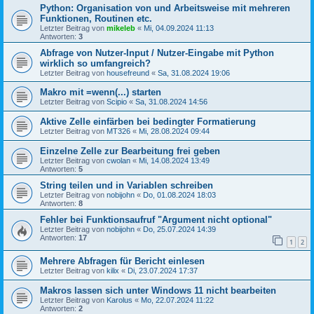
Python: Organisation von und Arbeitsweise mit mehreren
Funktionen, Routinen etc.
Letzter Beitrag von
mikeleb
«
Mi, 04.09.2024 11:13
Antworten:
3
Abfrage von Nutzer-Input / Nutzer-Eingabe mit Python
wirklich so umfangreich?
Letzter Beitrag von
housefreund
«
Sa, 31.08.2024 19:06
Makro mit =wenn(...) starten
Letzter Beitrag von
Scipio
«
Sa, 31.08.2024 14:56
Aktive Zelle einfärben bei bedingter Formatierung
Letzter Beitrag von
MT326
«
Mi, 28.08.2024 09:44
Einzelne Zelle zur Bearbeitung frei geben
Letzter Beitrag von
cwolan
«
Mi, 14.08.2024 13:49
Antworten:
5
String teilen und in Variablen schreiben
Letzter Beitrag von
nobijohn
«
Do, 01.08.2024 18:03
Antworten:
8
Fehler bei Funktionsaufruf "Argument nicht optional"
Letzter Beitrag von
nobijohn
«
Do, 25.07.2024 14:39
Antworten:
17
1
2
Mehrere Abfragen für Bericht einlesen
Letzter Beitrag von
kilix
«
Di, 23.07.2024 17:37
Makros lassen sich unter Windows 11 nicht bearbeiten
Letzter Beitrag von
Karolus
«
Mo, 22.07.2024 11:22
Antworten:
2