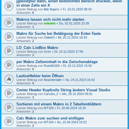
[gelöst]nur dann, einen bestimmten Bereich drucken, wenn
in einer Zelle ein X
Letzter Beitrag von
little fingers
«
Fr, 10.01.2025 08:43
Antworten:
6
Makros lassen sich nicht mehr starten
Letzter Beitrag von
mikeleb
«
Do, 02.01.2025 23:39
Antworten:
1
Makro für Suche bei Betätigung der Enter-Taste
Letzter Beitrag von
Oldie63
«
Mi, 25.12.2024 18:43
Antworten:
2
LO_Calc ListBox Makro
Letzter Beitrag von
Grex
«
Di, 10.12.2024 17:56
Antworten:
2
per Makro Zelleninhalt in die Zwischenablage
Letzter Beitrag von
Rudolf1000
«
Di, 10.12.2024 15:50
Antworten:
6
Laufzeitfehler beim Öffnen
Letzter Beitrag von
Neandertaler
«
So, 24.11.2024 16:42
Antworten:
9
Center Header Kopfzeile String ändern Visual Studio
Letzter Beitrag von
Carsten_F
«
Mo, 28.10.2024 09:01
Antworten:
3
Sortieren mit einem Makro in 2 Tabellenblättern
Letzter Beitrag von
MT326
«
Fr, 20.09.2024 15:34
Antworten:
2
Calc Makro zum suchen und einfügen
Letzter Beitrag von
MT326
«
So, 15.09.2024 18:22
Antworten:
2