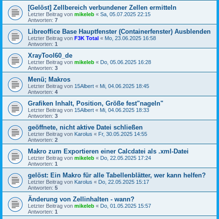
[Gelöst] Zellbereich verbundener Zellen ermitteln
Letzter Beitrag von
mikeleb
«
Sa, 05.07.2025 22:15
Antworten:
7
Libreoffice Base Hauptfenster (Containerfenster) Ausblenden
Letzter Beitrag von
F3K Total
«
Mo, 23.06.2025 16:58
Antworten:
1
XrayTool60_de
Letzter Beitrag von
mikeleb
«
Do, 05.06.2025 16:28
Antworten:
3
Menü; Makros
Letzter Beitrag von
15Albert
«
Mi, 04.06.2025 18:45
Antworten:
4
Grafiken Inhalt, Position, Größe fest"nageln"
Letzter Beitrag von
15Albert
«
Mi, 04.06.2025 18:33
Antworten:
3
geöffnete, nicht aktive Datei schließen
Letzter Beitrag von
Karolus
«
Fr, 30.05.2025 14:55
Antworten:
2
Makro zum Exportieren einer Calcdatei als .xml-Datei
Letzter Beitrag von
mikeleb
«
Do, 22.05.2025 17:24
Antworten:
1
gelöst: Ein Makro für alle Tabellenblätter, wer kann helfen?
Letzter Beitrag von
Karolus
«
Do, 22.05.2025 15:17
Antworten:
5
Änderung von Zellinhalten - wann?
Letzter Beitrag von
mikeleb
«
Do, 01.05.2025 15:57
Antworten:
1