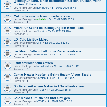
[gelöst]nur dann, einen bestimmten Bereich drucken, wenn
in einer Zelle ein X
Letzter Beitrag von
little fingers
«
Fr, 10.01.2025 08:43
Antworten:
6
Makros lassen sich nicht mehr starten
Letzter Beitrag von
mikeleb
«
Do, 02.01.2025 23:39
Antworten:
1
Makro für Suche bei Betätigung der Enter-Taste
Letzter Beitrag von
Oldie63
«
Mi, 25.12.2024 18:43
Antworten:
2
LO_Calc ListBox Makro
Letzter Beitrag von
Grex
«
Di, 10.12.2024 17:56
Antworten:
2
per Makro Zelleninhalt in die Zwischenablage
Letzter Beitrag von
Rudolf1000
«
Di, 10.12.2024 15:50
Antworten:
6
Laufzeitfehler beim Öffnen
Letzter Beitrag von
Neandertaler
«
So, 24.11.2024 16:42
Antworten:
9
Center Header Kopfzeile String ändern Visual Studio
Letzter Beitrag von
Carsten_F
«
Mo, 28.10.2024 09:01
Antworten:
3
Sortieren mit einem Makro in 2 Tabellenblättern
Letzter Beitrag von
MT326
«
Fr, 20.09.2024 15:34
Antworten:
2
Calc Makro zum suchen und einfügen
Letzter Beitrag von
MT326
«
So, 15.09.2024 18:22
Antworten:
2