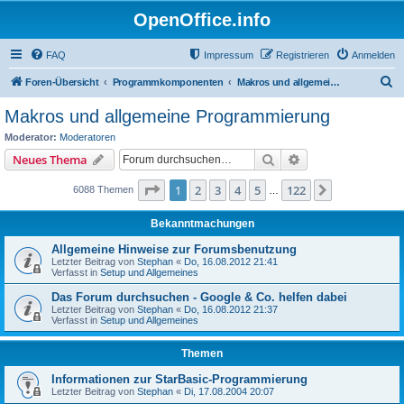
OpenOffice.info
FAQ
Impressum
Registrieren
Anmelden
S
Foren-Übersicht
Programmkomponenten
Makros und allgemeine Programmierung
u
Makros und allgemeine Programmierung
c
Moderator:
Moderatoren
h
Suche
Erweiterte Suche
Neues Thema
e
Seite
1
von
122
1
2
3
4
5
122
Nächste
6088 Themen
…
Bekanntmachungen
Allgemeine Hinweise zur Forumsbenutzung
Letzter Beitrag von
Stephan
«
Do, 16.08.2012 21:41
Verfasst in
Setup und Allgemeines
Das Forum durchsuchen - Google & Co. helfen dabei
Letzter Beitrag von
Stephan
«
Do, 16.08.2012 21:37
Verfasst in
Setup und Allgemeines
Themen
Informationen zur StarBasic-Programmierung
Letzter Beitrag von
Stephan
«
Di, 17.08.2004 20:07