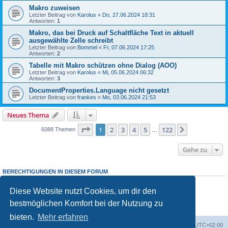
Makro zuweisen
Letzter Beitrag von
Karolus
«
Do, 27.06.2024 18:31
Antworten:
1
Makro, das bei Druck auf Schaltfläche Text in aktuell
ausgewählte Zelle schreibt
Letzter Beitrag von
Bommel
«
Fr, 07.06.2024 17:25
Antworten:
2
Tabelle mit Makro schützen ohne Dialog (AOO)
Letzter Beitrag von
Karolus
«
Mi, 05.06.2024 06:32
Antworten:
3
DocumentProperties.Language nicht gesetzt
Letzter Beitrag von
frankes
«
Mo, 03.06.2024 21:53
Neues Thema
Seite
1
von
122
1
2
3
4
5
122
Nächste
6088 Themen
…
Gehe zu
BERECHTIGUNGEN IN DIESEM FORUM
Du
darfst
neue Themen in diesem Forum erstellen.
Du
darfst
Antworten zu Themen in diesem Forum erstellen.
Diese Website nutzt Cookies, um dir den
Du darfst deine Beiträge in diesem Forum
nicht
ändern.
bestmöglichen Komfort bei der Nutzung zu
Du darfst deine Beiträge in diesem Forum
nicht
löschen.
Du darfst
keine
Dateianhänge in diesem Forum erstellen.
bieten.
Mehr erfahren
Foren-Übersicht
Alle Cookies löschen
Alle Zeiten sind
UTC+02:00