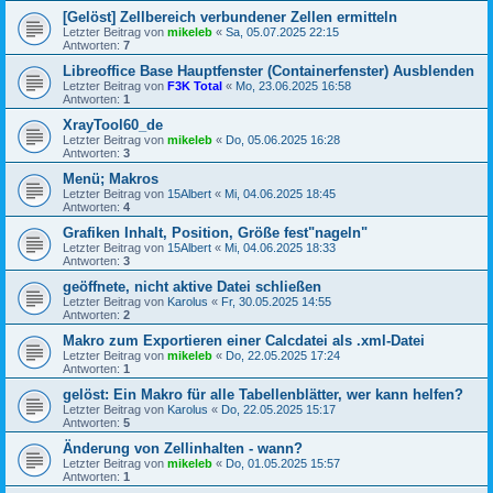
[Gelöst] Zellbereich verbundener Zellen ermitteln
Letzter Beitrag von
mikeleb
«
Sa, 05.07.2025 22:15
Antworten:
7
Libreoffice Base Hauptfenster (Containerfenster) Ausblenden
Letzter Beitrag von
F3K Total
«
Mo, 23.06.2025 16:58
Antworten:
1
XrayTool60_de
Letzter Beitrag von
mikeleb
«
Do, 05.06.2025 16:28
Antworten:
3
Menü; Makros
Letzter Beitrag von
15Albert
«
Mi, 04.06.2025 18:45
Antworten:
4
Grafiken Inhalt, Position, Größe fest"nageln"
Letzter Beitrag von
15Albert
«
Mi, 04.06.2025 18:33
Antworten:
3
geöffnete, nicht aktive Datei schließen
Letzter Beitrag von
Karolus
«
Fr, 30.05.2025 14:55
Antworten:
2
Makro zum Exportieren einer Calcdatei als .xml-Datei
Letzter Beitrag von
mikeleb
«
Do, 22.05.2025 17:24
Antworten:
1
gelöst: Ein Makro für alle Tabellenblätter, wer kann helfen?
Letzter Beitrag von
Karolus
«
Do, 22.05.2025 15:17
Antworten:
5
Änderung von Zellinhalten - wann?
Letzter Beitrag von
mikeleb
«
Do, 01.05.2025 15:57
Antworten:
1