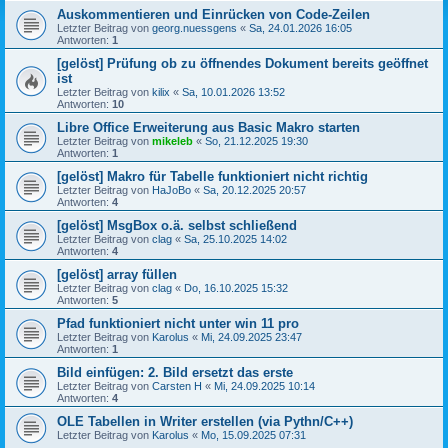
Auskommentieren und Einrücken von Code-Zeilen
Letzter Beitrag von
georg.nuessgens
«
Sa, 24.01.2026 16:05
Antworten:
1
[gelöst] Prüfung ob zu öffnendes Dokument bereits geöffnet
ist
Letzter Beitrag von
kilix
«
Sa, 10.01.2026 13:52
Antworten:
10
Libre Office Erweiterung aus Basic Makro starten
Letzter Beitrag von
mikeleb
«
So, 21.12.2025 19:30
Antworten:
1
[gelöst] Makro für Tabelle funktioniert nicht richtig
Letzter Beitrag von
HaJoBo
«
Sa, 20.12.2025 20:57
Antworten:
4
[gelöst] MsgBox o.ä. selbst schließend
Letzter Beitrag von
clag
«
Sa, 25.10.2025 14:02
Antworten:
4
[gelöst] array füllen
Letzter Beitrag von
clag
«
Do, 16.10.2025 15:32
Antworten:
5
Pfad funktioniert nicht unter win 11 pro
Letzter Beitrag von
Karolus
«
Mi, 24.09.2025 23:47
Antworten:
1
Bild einfügen: 2. Bild ersetzt das erste
Letzter Beitrag von
Carsten H
«
Mi, 24.09.2025 10:14
Antworten:
4
OLE Tabellen in Writer erstellen (via Pythn/C++)
Letzter Beitrag von
Karolus
«
Mo, 15.09.2025 07:31