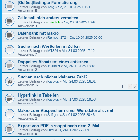
[Gelöst]Bedingte Formatierung
Letzter Beitrag von
Jörg
«
So, 27.04.2025 10:21
Antworten:
5
Zelle soll sich anders verhalten
Letzter Beitrag von
mikeleb
«
So, 20.04.2025 10:40
Antworten:
3
Datenbank mit Makro
Letzter Beitrag von
Rambo_172
«
Do, 10.04.2025 00:00
Suche nach Wortteilen in Zellen
Letzter Beitrag von
MT326
«
Mo, 31.03.2025 17:12
Antworten:
7
Doppeltes Absatzent eines entfernen
Letzter Beitrag von
15Albert
«
Mi, 26.03.2025 18:18
Antworten:
2
Suchen nach nächst kleinerer Zahl?
Letzter Beitrag von
Karolus
«
Mo, 24.03.2025 16:01
Antworten:
17
1
2
Hyperlink in Tabellen
Letzter Beitrag von
Karolus
«
Mo, 17.03.2025 19:53
Antworten:
1
Makro zum Abspeichern einer Worddatei als .xml
Letzter Beitrag von
Stil1gar
«
Sa, 01.02.2025 20:46
Antworten:
2
Export von PDF' s stoppt nach dem 2. Mal.
Letzter Beitrag von
Dimi
«
Fr, 24.01.2025 22:09
Antworten:
6