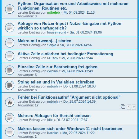
Python: Organisation von und Arbeitsweise mit mehreren
Funktionen, Routinen etc.
Letzter Beitrag von
mikeleb
«
Mi, 04.09.2024 11:13
Antworten:
3
Abfrage von Nutzer-Input / Nutzer-Eingabe mit Python
wirklich so umfangreich?
Letzter Beitrag von
housefreund
«
Sa, 31.08.2024 19:06
Makro mit =wenn(...) starten
Letzter Beitrag von
Scipio
«
Sa, 31.08.2024 14:56
Aktive Zelle einfärben bei bedingter Formatierung
Letzter Beitrag von
MT326
«
Mi, 28.08.2024 09:44
Einzelne Zelle zur Bearbeitung frei geben
Letzter Beitrag von
cwolan
«
Mi, 14.08.2024 13:49
Antworten:
5
String teilen und in Variablen schreiben
Letzter Beitrag von
nobijohn
«
Do, 01.08.2024 18:03
Antworten:
8
Fehler bei Funktionsaufruf "Argument nicht optional"
Letzter Beitrag von
nobijohn
«
Do, 25.07.2024 14:39
Antworten:
17
1
2
Mehrere Abfragen für Bericht einlesen
Letzter Beitrag von
kilix
«
Di, 23.07.2024 17:37
Makros lassen sich unter Windows 11 nicht bearbeiten
Letzter Beitrag von
Karolus
«
Mo, 22.07.2024 11:22
Antworten:
2