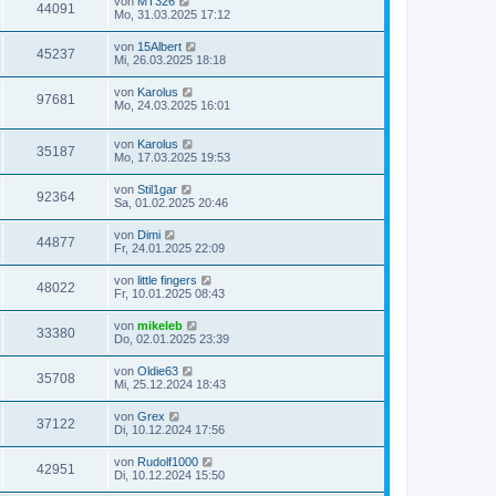
von
MT326
44091
Mo, 31.03.2025 17:12
von
15Albert
45237
Mi, 26.03.2025 18:18
von
Karolus
97681
Mo, 24.03.2025 16:01
von
Karolus
35187
Mo, 17.03.2025 19:53
von
Stil1gar
92364
Sa, 01.02.2025 20:46
von
Dimi
44877
Fr, 24.01.2025 22:09
von
little fingers
48022
Fr, 10.01.2025 08:43
von
mikeleb
33380
Do, 02.01.2025 23:39
von
Oldie63
35708
Mi, 25.12.2024 18:43
von
Grex
37122
Di, 10.12.2024 17:56
von
Rudolf1000
42951
Di, 10.12.2024 15:50