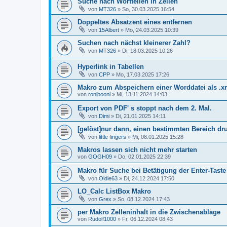
Suche nach Wortteilen in Zellen
von
MT326
»
So, 30.03.2025 16:54
Doppeltes Absatzent eines entfernen
von
15Albert
»
Mo, 24.03.2025 10:39
Suchen nach nächst kleinerer Zahl?
von
MT326
»
Di, 18.03.2025 10:26
Hyperlink in Tabellen
von
CPP
»
Mo, 17.03.2025 17:26
Makro zum Abspeichern einer Worddatei als .x
von
ronibooni
»
Mi, 13.11.2024 14:03
Export von PDF' s stoppt nach dem 2. Mal.
von
Dimi
»
Di, 21.01.2025 14:11
[gelöst]nur dann, einen bestimmten Bereich dru
von
little fingers
»
Mi, 08.01.2025 15:28
Makros lassen sich nicht mehr starten
von
GOGH09
»
Do, 02.01.2025 22:39
Makro für Suche bei Betätigung der Enter-Taste
von
Oldie63
»
Di, 24.12.2024 17:50
LO_Calc ListBox Makro
von
Grex
»
So, 08.12.2024 17:43
per Makro Zelleninhalt in die Zwischenablage
von
Rudolf1000
»
Fr, 06.12.2024 08:43