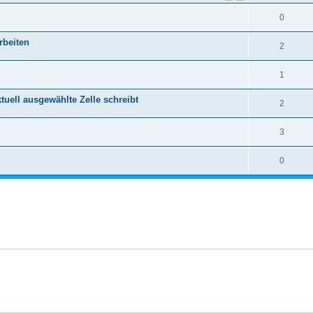
0
rbeiten
2
1
ktuell ausgewählte Zelle schreibt
2
3
0