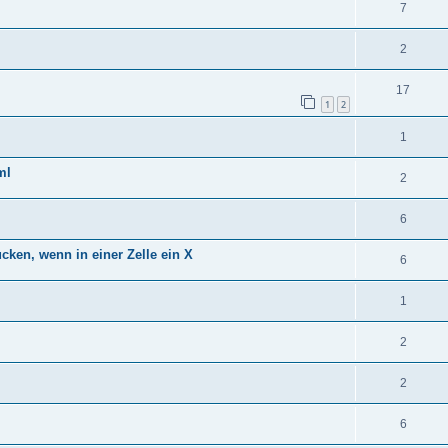
7
2
17
1
2
1
ml
2
6
cken, wenn in einer Zelle ein X
6
1
2
2
6