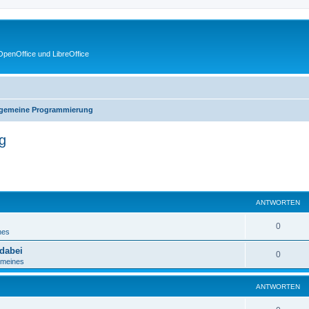
penOffice und LibreOffice
lgemeine Programmierung
g
eiterte Suche
ANTWORTEN
0
nes
dabei
0
emeines
ANTWORTEN