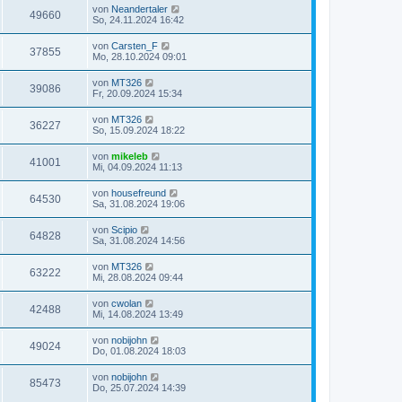
von
Neandertaler
49660
So, 24.11.2024 16:42
von
Carsten_F
37855
Mo, 28.10.2024 09:01
von
MT326
39086
Fr, 20.09.2024 15:34
von
MT326
36227
So, 15.09.2024 18:22
von
mikeleb
41001
Mi, 04.09.2024 11:13
von
housefreund
64530
Sa, 31.08.2024 19:06
von
Scipio
64828
Sa, 31.08.2024 14:56
von
MT326
63222
Mi, 28.08.2024 09:44
von
cwolan
42488
Mi, 14.08.2024 13:49
von
nobijohn
49024
Do, 01.08.2024 18:03
von
nobijohn
85473
Do, 25.07.2024 14:39