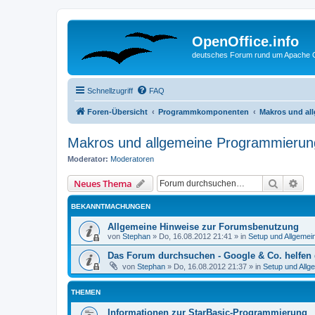
OpenOffice.info
deutsches Forum rund um Apache O
Schnellzugriff
FAQ
Foren-Übersicht
Programmkomponenten
Makros und al
Makros und allgemeine Programmierun
Moderator:
Moderatoren
Suche
Erw
Neues Thema
BEKANNTMACHUNGEN
Allgemeine Hinweise zur Forumsbenutzung
von
Stephan
»
Do, 16.08.2012 21:41
» in
Setup und Allgemei
Das Forum durchsuchen - Google & Co. helfen 
von
Stephan
»
Do, 16.08.2012 21:37
» in
Setup und Allg
THEMEN
Informationen zur StarBasic-Programmierung