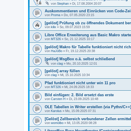
von
Stephan
»
Di, 17.08.2004 20:07
Auskommentieren und Einrücken von Code-Zei
von
Proma
»
Do, 07.05.2020 23:15
[gelöst] Prüfung ob zu öffnendes Dokument bere
von
kilix
»
So, 09.07.2023 15:59
Libre Office Erweiterung aus Basic Makro start
von
MT326
»
So, 21.12.2025 10:17
[gelöst] Makro für Tabelle funktioniert nicht rich
von
HaJoBo
»
Fr, 19.12.2025 20:38
[gelöst] MsgBox o.ä. selbst schließend
von
clag
»
Mo, 20.10.2025 12:01
[gelöst] array füllen
von
clag
»
Mi, 15.10.2025 10:34
Pfad funktioniert nicht unter win 11 pro
von
MT326
»
Mi, 24.09.2025 18:33
Bild einfügen: 2. Bild ersetzt das erste
von
Carsten H
»
Di, 23.09.2025 10:48
OLE Tabellen in Writer erstellen (via Pythn/C++
von
Karolus
»
Mo, 15.09.2025 07:31
[Gelöst] Zellbereich verbundener Zellen ermitte
von
womolbo
»
Mi, 13.05.2020 08:28
Libreoffice Base Hauptfenster (Containerfenste