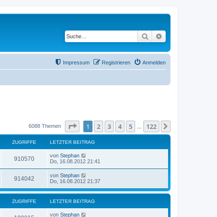
Suche
Erweiterte Suche
Impressum
Registrieren
Anmelden
Seite
1
von
122
1
2
3
4
5
122
Nächste
6088 Themen
…
ZUGRIFFE
LETZTER BEITRAG
von
Stephan
910570
Do, 16.08.2012 21:41
von
Stephan
914042
Do, 16.08.2012 21:37
ZUGRIFFE
LETZTER BEITRAG
von
Stephan