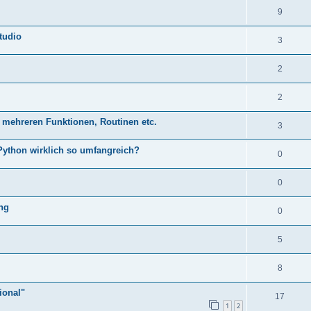
9
tudio
3
2
2
 mehreren Funktionen, Routinen etc.
3
 Python wirklich so umfangreich?
0
0
ung
0
5
8
ional"
17
1
2