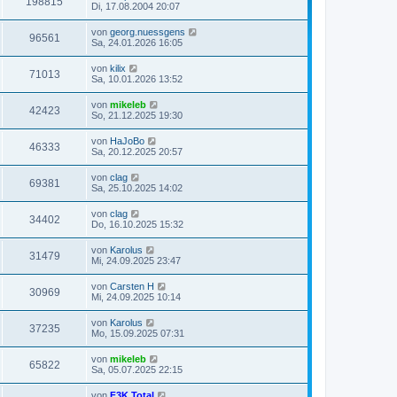
198815
Di, 17.08.2004 20:07
von
georg.nuessgens
96561
Sa, 24.01.2026 16:05
von
kilix
71013
Sa, 10.01.2026 13:52
von
mikeleb
42423
So, 21.12.2025 19:30
von
HaJoBo
46333
Sa, 20.12.2025 20:57
von
clag
69381
Sa, 25.10.2025 14:02
von
clag
34402
Do, 16.10.2025 15:32
von
Karolus
31479
Mi, 24.09.2025 23:47
von
Carsten H
30969
Mi, 24.09.2025 10:14
von
Karolus
37235
Mo, 15.09.2025 07:31
von
mikeleb
65822
Sa, 05.07.2025 22:15
von
F3K Total