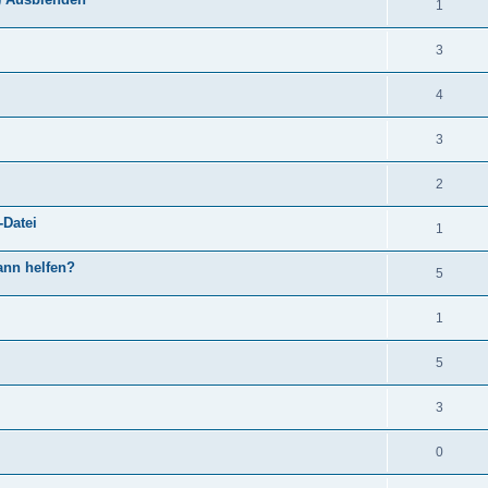
1
3
4
3
2
-Datei
1
kann helfen?
5
1
5
3
0