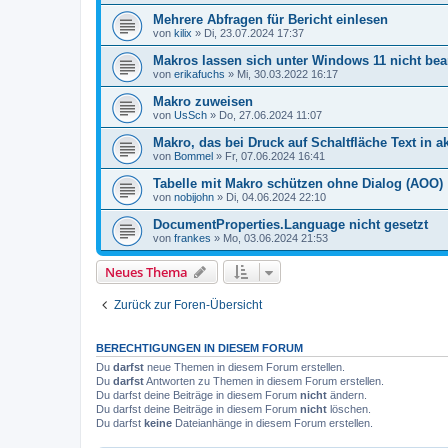
Mehrere Abfragen für Bericht einlesen
von
kilix
»
Di, 23.07.2024 17:37
Makros lassen sich unter Windows 11 nicht bea
von
erikafuchs
»
Mi, 30.03.2022 16:17
Makro zuweisen
von
UsSch
»
Do, 27.06.2024 11:07
Makro, das bei Druck auf Schaltfläche Text in a
von
Bommel
»
Fr, 07.06.2024 16:41
Tabelle mit Makro schützen ohne Dialog (AOO)
von
nobijohn
»
Di, 04.06.2024 22:10
DocumentProperties.Language nicht gesetzt
von
frankes
»
Mo, 03.06.2024 21:53
Neues Thema
Zurück zur Foren-Übersicht
BERECHTIGUNGEN IN DIESEM FORUM
Du
darfst
neue Themen in diesem Forum erstellen.
Du
darfst
Antworten zu Themen in diesem Forum erstellen.
Du darfst deine Beiträge in diesem Forum
nicht
ändern.
Du darfst deine Beiträge in diesem Forum
nicht
löschen.
Du darfst
keine
Dateianhänge in diesem Forum erstellen.