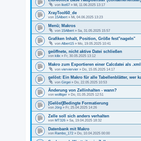
von
Ike67
»
Mi, 11.06.2025 13:17
XrayTool60_de
von
15Albert
»
Mi, 04.06.2025 13:23
Menü; Makros
von
15Albert
»
Sa, 31.05.2025 15:57
Grafiken Inhalt, Position, Größe fest"nageln"
von
Albert15
»
Mo, 19.05.2025 10:41
geöffnete, nicht aktive Datei schließen
von
kilix
»
Fr, 30.05.2025 13:12
Makro zum Exportieren einer Calcdatei als .xml
von
vierviervier
»
Do, 15.05.2025 14:17
gelöst: Ein Makro für alle Tabellenblätter, wer 
von
Girgei
»
Do, 22.05.2025 10:53
Änderung von Zellinhalten - wann?
von
wolltiger
»
Do, 01.05.2025 12:51
[Gelöst]Bedingte Formatierung
von
Jörg
»
Fr, 25.04.2025 14:26
Zelle soll sich anders verhalten
von
MT326
»
Sa, 19.04.2025 18:32
Datenbank mit Makro
von
Rambo_172
»
Do, 10.04.2025 00:00