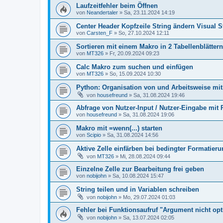
Laufzeitfehler beim Öffnen
von
Neandertaler
»
Sa, 23.11.2024 14:19
Center Header Kopfzeile String ändern Visual S
von
Carsten_F
»
So, 27.10.2024 12:11
Sortieren mit einem Makro in 2 Tabellenblättern
von
MT326
»
Fr, 20.09.2024 09:23
Calc Makro zum suchen und einfügen
von
MT326
»
So, 15.09.2024 10:30
Python: Organisation von und Arbeitsweise mit
von
housefreund
»
Sa, 31.08.2024 19:46
Abfrage von Nutzer-Input / Nutzer-Eingabe mit
von
housefreund
»
Sa, 31.08.2024 19:06
Makro mit =wenn(...) starten
von
Scipio
»
Sa, 31.08.2024 14:56
Aktive Zelle einfärben bei bedingter Formatier
von
MT326
»
Mi, 28.08.2024 09:44
Einzelne Zelle zur Bearbeitung frei geben
von
nobijohn
»
Sa, 10.08.2024 15:47
String teilen und in Variablen schreiben
von
nobijohn
»
Mo, 29.07.2024 01:03
Fehler bei Funktionsaufruf "Argument nicht opt
von
nobijohn
»
Sa, 13.07.2024 02:05