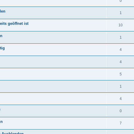
0
len
1
its geöffnet ist
10
en
1
tig
4
4
5
1
4
)
0
ln
7
r) Ausblenden