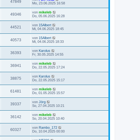
47849
Mo, 23.06.2025 16:58
von
mikeleb
49346
Do, 05.06.2025 16:28
von
15Albert
44521
Mi, 04.06.2025 18:45
von
15Albert
40573
Mi, 04.06.2025 18:33
von
Karolus
36393
Fr, 30.05.2025 14:55
von
mikeleb
36941
Do, 22.05.2025 17:24
von
Karolus
38875
Do, 22.05.2025 15:17
von
mikeleb
61481
Do, 01.05.2025 15:57
von
Jörg
39337
So, 27.04.2025 10:21
von
mikeleb
36142
So, 20.04.2025 10:40
von
Rambo_172
60327
Do, 10.04.2025 00:00