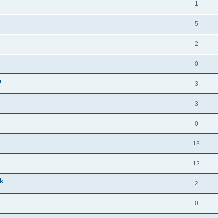
1
5
2
0
e
3
3
0
13
12
ck
2
0