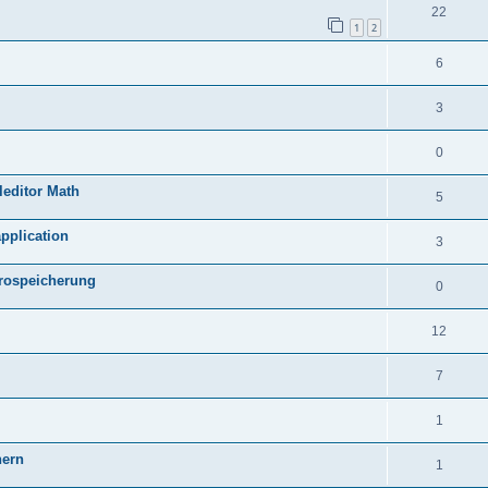
22
1
2
6
3
0
leditor Math
5
application
3
krospeicherung
0
12
7
1
hern
1