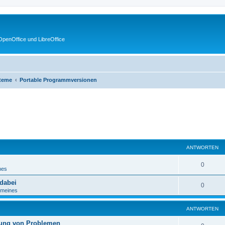
penOffice und LibreOffice
steme
Portable Programmversionen
eiterte Suche
ANTWORTEN
0
nes
dabei
0
emeines
ANTWORTEN
ösung von Problemen