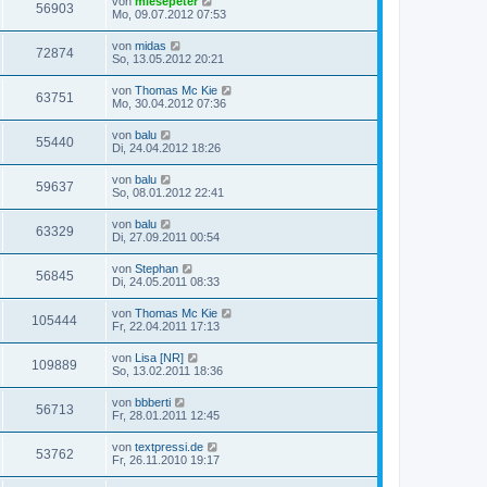
von
miesepeter
56903
Mo, 09.07.2012 07:53
von
midas
72874
So, 13.05.2012 20:21
von
Thomas Mc Kie
63751
Mo, 30.04.2012 07:36
von
balu
55440
Di, 24.04.2012 18:26
von
balu
59637
So, 08.01.2012 22:41
von
balu
63329
Di, 27.09.2011 00:54
von
Stephan
56845
Di, 24.05.2011 08:33
von
Thomas Mc Kie
105444
Fr, 22.04.2011 17:13
von
Lisa [NR]
109889
So, 13.02.2011 18:36
von
bbberti
56713
Fr, 28.01.2011 12:45
von
textpressi.de
53762
Fr, 26.11.2010 19:17