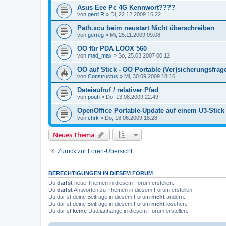
Asus Eee Pc 4G Kennwort????
von
gerd.R
»
Di, 22.12.2009 16:22
Path.xcu beim neustart Nicht überschreiben
von
gerreg
»
Mi, 25.11.2009 09:08
OO für PDA LOOX 560
von
mad_max
»
So, 25.03.2007 00:12
OO auf Stick - OO Portable (Ver)sicherungsfrag
von
Constructus
»
Mi, 30.09.2009 18:16
Dateiaufruf / relativer Pfad
von
pouh
»
Do, 13.08.2009 22:49
OpenOffice Portable-Update auf einem U3-Stick
von
chrk
»
Do, 18.06.2009 18:28
Neues Thema
Zurück zur Foren-Übersicht
BERECHTIGUNGEN IN DIESEM FORUM
Du
darfst
neue Themen in diesem Forum erstellen.
Du
darfst
Antworten zu Themen in diesem Forum erstellen.
Du darfst deine Beiträge in diesem Forum
nicht
ändern.
Du darfst deine Beiträge in diesem Forum
nicht
löschen.
Du darfst
keine
Dateianhänge in diesem Forum erstellen.