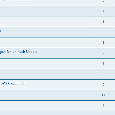
0
4
3
g
0
1
ngen fehlen nach Update
2
7
5
ve") klappt nicht
0
11
5