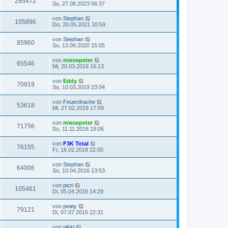
295472
So, 27.08.2023 06:37
von
Stephan
105896
Do, 20.05.2021 10:59
von
Stephan
85960
So, 13.09.2020 15:55
von
miesepeter
65546
Mi, 20.03.2019 16:13
von
Eddy
70919
So, 10.03.2019 23:04
von
Feuerdrache
53618
Mi, 27.02.2019 17:59
von
miesepeter
71756
So, 11.11.2018 19:06
von
F3K Total
76155
Fr, 16.02.2018 22:00
von
Stephan
64006
So, 10.04.2016 13:53
von
pezi
105461
Di, 05.04.2016 14:29
von
peaty
79121
Di, 07.07.2015 22:31
von
nikki