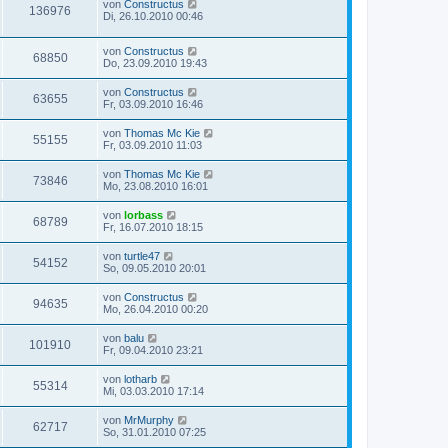
von
Constructus
136976
Di, 26.10.2010 00:46
von
Constructus
68850
Do, 23.09.2010 19:43
von
Constructus
63655
Fr, 03.09.2010 16:46
von
Thomas Mc Kie
55155
Fr, 03.09.2010 11:03
von
Thomas Mc Kie
73846
Mo, 23.08.2010 16:01
von
lorbass
68789
Fr, 16.07.2010 18:15
von
turtle47
54152
So, 09.05.2010 20:01
von
Constructus
94635
Mo, 26.04.2010 00:20
von
balu
101910
Fr, 09.04.2010 23:21
von
lotharb
55314
Mi, 03.03.2010 17:14
von
MrMurphy
62717
So, 31.01.2010 07:25