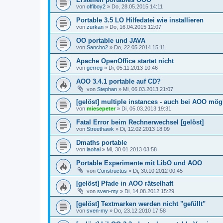
von
offiboy2
»
Do, 28.05.2015 14:11
Portable 3.5 LO Hilfedatei wie installieren
von
zurkan
»
Do, 16.04.2015 12:07
OO portable und JAVA
von
Sancho2
»
Do, 22.05.2014 15:11
Apache OpenOffice startet nicht
von
gerreg
»
Di, 05.11.2013 10:46
AOO 3.4.1 portable auf CD?
von
Stephan
»
Mi, 06.03.2013 21:07
[gelöst] multiple instances - auch bei AOO mög
von
miesepeter
»
Di, 05.03.2013 19:31
Fatal Error beim Rechnerwechsel [gelöst]
von
Streethawk
»
Di, 12.02.2013 18:09
Dmaths portable
von
laohai
»
Mi, 30.01.2013 03:58
Portable Experimente mit LibO und AOO
von
Constructus
»
Di, 30.10.2012 00:45
[gelöst] Pfade in AOO rätselhaft
von
sven-my
»
Di, 14.08.2012 15:29
[gelöst] Textmarken werden nicht "gefüllt"
von
sven-my
»
Do, 23.12.2010 17:58