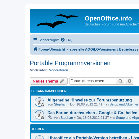
OpenOffice.info
deutsches Forum rund um Apache O
Schnellzugriff
FAQ
Foren-Übersicht
spezielle AOO/LO-Versionen / Betriebssy
Portable Programmversionen
Moderator:
Moderatoren
Suche
Erw
Neues Thema
BEKANNTMACHUNGEN
Allgemeine Hinweise zur Forumsbenutzung
von
Stephan
»
Do, 16.08.2012 21:41
» in
Setup und Allgemei
Das Forum durchsuchen - Google & Co. helfen 
von
Stephan
»
Do, 16.08.2012 21:37
» in
Setup und Allg
THEMEN
Libreoffice als Portable-Version betreiben - L