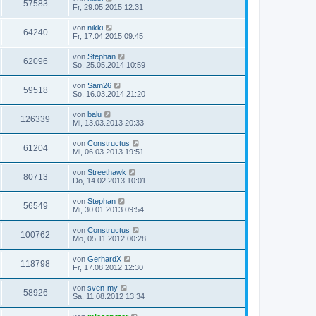
57583
Fr, 29.05.2015 12:31
von
nikki
64240
Fr, 17.04.2015 09:45
von
Stephan
62096
So, 25.05.2014 10:59
von
Sam26
59518
So, 16.03.2014 21:20
von
balu
126339
Mi, 13.03.2013 20:33
von
Constructus
61204
Mi, 06.03.2013 19:51
von
Streethawk
80713
Do, 14.02.2013 10:01
von
Stephan
56549
Mi, 30.01.2013 09:54
von
Constructus
100762
Mo, 05.11.2012 00:28
von
GerhardX
118798
Fr, 17.08.2012 12:30
von
sven-my
58926
Sa, 11.08.2012 13:34