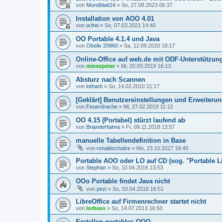
von
Mondblatt24
»
So, 27.08.2023 06:37
Installation von AOO 4.01
von
w.frei
»
So, 07.03.2021 14:40
OO Portable 4.1.4 und Java
von
Obelix 20960
»
Sa, 12.09.2020 18:17
Online-Office auf web.de mit ODF-Unterstützun
von
miesepeter
»
Mi, 20.03.2019 16:13
Absturz nach Scannen
von
lotharb
»
So, 14.03.2010 21:17
[Geklärt] Benutzereinstellungen und Erweiteru
von
Feuerdrache
»
Mi, 27.02.2019 11:12
OO 4.15 (Portabel) stürzt laufend ab
von
BriandeHalma
»
Fr, 09.11.2018 13:57
manuelle Tabellendefinition in Base
von
ronaldschulze
»
Mo, 23.10.2017 18:45
Portable AOO oder LO auf CD (sog. "Portable Li
von
Stephan
»
So, 10.04.2016 13:53
OOo Portable findet Java nicht
von
pezi
»
So, 03.04.2016 16:51
LibreOffice auf Firmenrechner startet nicht
von
lorbass
»
So, 14.07.2013 16:50
Erstellen portables OOO