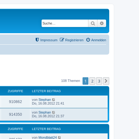
Suche
Erweiterte Suche
Impressum
Registrieren
Anmelden
1
2
3
Nächste
108 Themen
ZUGRIFFE
LETZTER BEITRAG
von
Stephan
910862
Do, 16.08.2012 21:41
von
Stephan
914350
Do, 16.08.2012 21:37
ZUGRIFFE
LETZTER BEITRAG
von
Mondblatt24