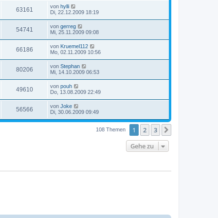
von
hylli
63161
Di, 22.12.2009 18:19
von
gerreg
54741
Mi, 25.11.2009 09:08
von
Kruemel112
66186
Mo, 02.11.2009 10:56
von
Stephan
80206
Mi, 14.10.2009 06:53
von
pouh
49610
Do, 13.08.2009 22:49
von
Joke
56566
Di, 30.06.2009 09:49
1
2
3
Nächste
108 Themen
Gehe zu