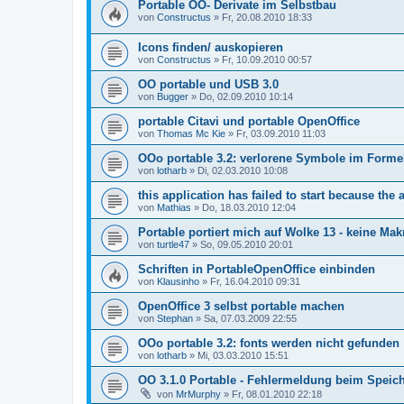
Portable OO- Derivate im Selbstbau
von
Constructus
»
Fr, 20.08.2010 18:33
Icons finden/ auskopieren
von
Constructus
»
Fr, 10.09.2010 00:57
OO portable und USB 3.0
von
Bugger
»
Do, 02.09.2010 10:14
portable Citavi und portable OpenOffice
von
Thomas Mc Kie
»
Fr, 03.09.2010 11:03
OOo portable 3.2: verlorene Symbole im Forme
von
lotharb
»
Di, 02.03.2010 10:08
this application has failed to start because the 
von
Mathias
»
Do, 18.03.2010 12:04
Portable portiert mich auf Wolke 13 - keine Ma
von
turtle47
»
So, 09.05.2010 20:01
Schriften in PortableOpenOffice einbinden
von
Klausinho
»
Fr, 16.04.2010 09:31
OpenOffice 3 selbst portable machen
von
Stephan
»
Sa, 07.03.2009 22:55
OOo portable 3.2: fonts werden nicht gefunden
von
lotharb
»
Mi, 03.03.2010 15:51
OO 3.1.0 Portable - Fehlermeldung beim Speic
von
MrMurphy
»
Fr, 08.01.2010 22:18