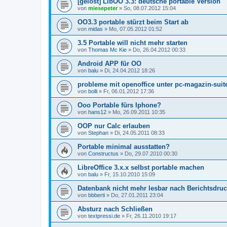
[gelöst] LibOO 3.3: deutsche portable Version
von
miesepeter
»
So, 08.07.2012 15:04
OO3.3 portable stürzt beim Start ab
von
midas
»
Mo, 07.05.2012 01:52
3.5 Portable will nicht mehr starten
von
Thomas Mc Kie
»
Do, 26.04.2012 00:33
Android APP für OO
von
balu
»
Di, 24.04.2012 18:26
probleme mit openoffice unter pc-magazin-suit
von
bolli
»
Fr, 06.01.2012 17:36
Ooo Portable fürs Iphone?
von
hans12
»
Mo, 26.09.2011 10:35
OOP nur Calc erlauben
von
Stephan
»
Di, 24.05.2011 08:33
Portable minimal ausstatten?
von
Constructus
»
Do, 29.07.2010 00:30
LibreOffice 3.x.x selbst portable machen
von
balu
»
Fr, 15.10.2010 15:09
Datenbank nicht mehr lesbar nach Berichtsdru
von
bbberti
»
Do, 27.01.2011 23:04
Absturz nach Schließen
von
textpressi.de
»
Fr, 26.11.2010 19:17