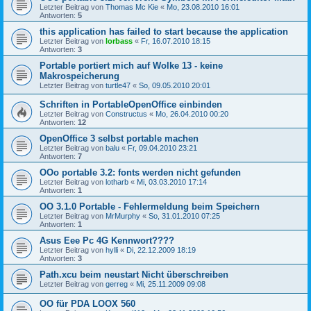
Letzter Beitrag von
Thomas Mc Kie
«
Mo, 23.08.2010 16:01
Antworten:
5
this application has failed to start because the application
Letzter Beitrag von
lorbass
«
Fr, 16.07.2010 18:15
Antworten:
3
Portable portiert mich auf Wolke 13 - keine
Makrospeicherung
Letzter Beitrag von
turtle47
«
So, 09.05.2010 20:01
Schriften in PortableOpenOffice einbinden
Letzter Beitrag von
Constructus
«
Mo, 26.04.2010 00:20
Antworten:
12
OpenOffice 3 selbst portable machen
Letzter Beitrag von
balu
«
Fr, 09.04.2010 23:21
Antworten:
7
OOo portable 3.2: fonts werden nicht gefunden
Letzter Beitrag von
lotharb
«
Mi, 03.03.2010 17:14
Antworten:
1
OO 3.1.0 Portable - Fehlermeldung beim Speichern
Letzter Beitrag von
MrMurphy
«
So, 31.01.2010 07:25
Antworten:
1
Asus Eee Pc 4G Kennwort????
Letzter Beitrag von
hylli
«
Di, 22.12.2009 18:19
Antworten:
3
Path.xcu beim neustart Nicht überschreiben
Letzter Beitrag von
gerreg
«
Mi, 25.11.2009 09:08
OO für PDA LOOX 560