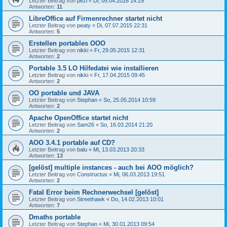
Letzter Beitrag von
pezi
«
Di, 05.04.2016 14:29
Antworten:
11
LibreOffice auf Firmenrechner startet nicht
Letzter Beitrag von
peaty
«
Di, 07.07.2015 22:31
Antworten:
5
Erstellen portables OOO
Letzter Beitrag von
nikki
«
Fr, 29.05.2015 12:31
Antworten:
2
Portable 3.5 LO Hilfedatei wie installieren
Letzter Beitrag von
nikki
«
Fr, 17.04.2015 09:45
Antworten:
2
OO portable und JAVA
Letzter Beitrag von
Stephan
«
So, 25.05.2014 10:59
Antworten:
2
Apache OpenOffice startet nicht
Letzter Beitrag von
Sam26
«
So, 16.03.2014 21:20
Antworten:
2
AOO 3.4.1 portable auf CD?
Letzter Beitrag von
balu
«
Mi, 13.03.2013 20:33
Antworten:
13
[gelöst] multiple instances - auch bei AOO möglich?
Letzter Beitrag von
Constructus
«
Mi, 06.03.2013 19:51
Antworten:
2
Fatal Error beim Rechnerwechsel [gelöst]
Letzter Beitrag von
Streethawk
«
Do, 14.02.2013 10:01
Antworten:
7
Dmaths portable
Letzter Beitrag von
Stephan
«
Mi, 30.01.2013 09:54