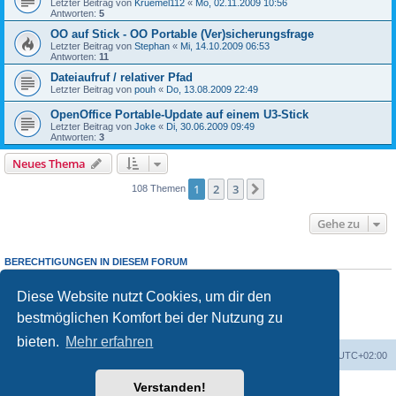
Letzter Beitrag von
Kruemel112
«
Mo, 02.11.2009 10:56
Antworten:
5
OO auf Stick - OO Portable (Ver)sicherungsfrage
Letzter Beitrag von
Stephan
«
Mi, 14.10.2009 06:53
Antworten:
11
Dateiaufruf / relativer Pfad
Letzter Beitrag von
pouh
«
Do, 13.08.2009 22:49
OpenOffice Portable-Update auf einem U3-Stick
Letzter Beitrag von
Joke
«
Di, 30.06.2009 09:49
Antworten:
3
Neues Thema
1
2
3
Nächste
108 Themen
Gehe zu
BERECHTIGUNGEN IN DIESEM FORUM
Du
darfst
neue Themen in diesem Forum erstellen.
Du
darfst
Antworten zu Themen in diesem Forum erstellen.
Diese Website nutzt Cookies, um dir den
Du darfst deine Beiträge in diesem Forum
nicht
ändern.
bestmöglichen Komfort bei der Nutzung zu
Du darfst deine Beiträge in diesem Forum
nicht
löschen.
Du darfst
keine
Dateianhänge in diesem Forum erstellen.
bieten.
Mehr erfahren
Foren-Übersicht
Alle Cookies löschen
Alle Zeiten sind
UTC+02:00
Verstanden!
Powered by
phpBB
® Forum Software © phpBB Limited