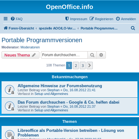
OpenOffice.info
FAQ
Impressum
Registrieren
Anmelden
S
Foren-Übersicht
spezielle AOO/LO-Versionen / Betriebssysteme
Portable Programmversionen
u
Portable Programmversionen
c
Moderator:
Moderatoren
h
Suche
Erweiterte Suche
Neues Thema
e
1
2
3
Nächste
108 Themen
Bekanntmachungen
Allgemeine Hinweise zur Forumsbenutzung
Letzter Beitrag von
Stephan
«
Do, 16.08.2012 21:41
Verfasst in
Setup und Allgemeines
Das Forum durchsuchen - Google & Co. helfen dabei
Letzter Beitrag von
Stephan
«
Do, 16.08.2012 21:37
Verfasst in
Setup und Allgemeines
Themen
Libreoffice als Portable-Version betreiben - Lösung von
Problemen