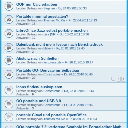
OOP nur Calc erlauben
Letzter Beitrag von
Stephan
«
Di, 24.05.2011 08:33
Portable minimal ausstatten?
Letzter Beitrag von
Thomas Mc Kie
«
Fr, 22.04.2011 17:13
Antworten:
13
LibreOffice 3.x.x selbst portable machen
Letzter Beitrag von
Lisa [NR]
«
So, 13.02.2011 18:36
Antworten:
12
Datenbank nicht mehr lesbar nach Berichtsdruck
Letzter Beitrag von
bbberti
«
Fr, 28.01.2011 12:45
Antworten:
2
Absturz nach Schließen
Letzter Beitrag von
textpressi.de
«
Fr, 26.11.2010 19:17
Portable OO- Derivate im Selbstbau
Letzter Beitrag von
Constructus
«
Di, 26.10.2010 00:46
Antworten:
22
1
2
Icons finden/ auskopieren
Letzter Beitrag von
Constructus
«
Do, 23.09.2010 19:43
Antworten:
6
OO portable und USB 3.0
Letzter Beitrag von
Constructus
«
Fr, 03.09.2010 16:46
Antworten:
3
portable Citavi und portable OpenOffice
Letzter Beitrag von
Thomas Mc Kie
«
Fr, 03.09.2010 11:03
OOo portable 3.2: verlorene Symbole im Formeleditor Math