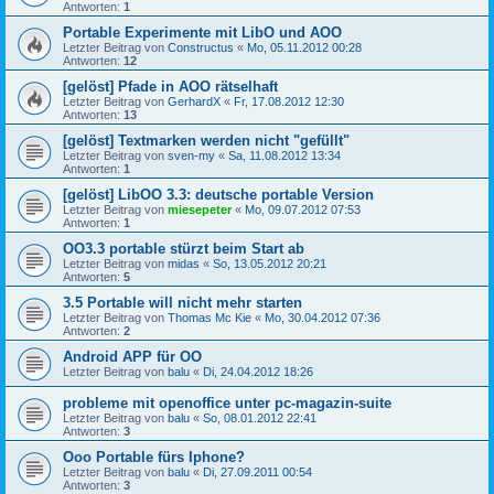
Antworten:
1
Portable Experimente mit LibO und AOO
Letzter Beitrag von
Constructus
«
Mo, 05.11.2012 00:28
Antworten:
12
[gelöst] Pfade in AOO rätselhaft
Letzter Beitrag von
GerhardX
«
Fr, 17.08.2012 12:30
Antworten:
13
[gelöst] Textmarken werden nicht "gefüllt"
Letzter Beitrag von
sven-my
«
Sa, 11.08.2012 13:34
Antworten:
1
[gelöst] LibOO 3.3: deutsche portable Version
Letzter Beitrag von
miesepeter
«
Mo, 09.07.2012 07:53
Antworten:
1
OO3.3 portable stürzt beim Start ab
Letzter Beitrag von
midas
«
So, 13.05.2012 20:21
Antworten:
5
3.5 Portable will nicht mehr starten
Letzter Beitrag von
Thomas Mc Kie
«
Mo, 30.04.2012 07:36
Antworten:
2
Android APP für OO
Letzter Beitrag von
balu
«
Di, 24.04.2012 18:26
probleme mit openoffice unter pc-magazin-suite
Letzter Beitrag von
balu
«
So, 08.01.2012 22:41
Antworten:
3
Ooo Portable fürs Iphone?
Letzter Beitrag von
balu
«
Di, 27.09.2011 00:54
Antworten:
3