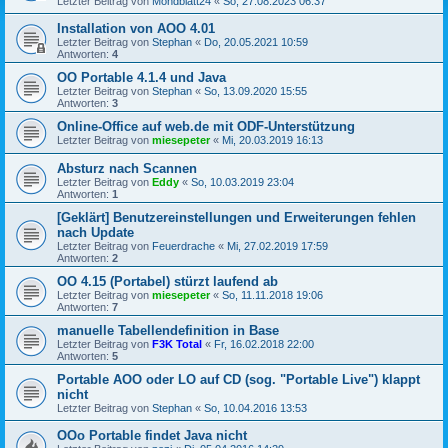
Letzter Beitrag von
Mondblatt24
«
So, 27.08.2023 06:37
Installation von AOO 4.01
Letzter Beitrag von
Stephan
«
Do, 20.05.2021 10:59
Antworten:
4
OO Portable 4.1.4 und Java
Letzter Beitrag von
Stephan
«
So, 13.09.2020 15:55
Antworten:
3
Online-Office auf web.de mit ODF-Unterstützung
Letzter Beitrag von
miesepeter
«
Mi, 20.03.2019 16:13
Absturz nach Scannen
Letzter Beitrag von
Eddy
«
So, 10.03.2019 23:04
Antworten:
1
[Geklärt] Benutzereinstellungen und Erweiterungen fehlen
nach Update
Letzter Beitrag von
Feuerdrache
«
Mi, 27.02.2019 17:59
Antworten:
2
OO 4.15 (Portabel) stürzt laufend ab
Letzter Beitrag von
miesepeter
«
So, 11.11.2018 19:06
Antworten:
7
manuelle Tabellendefinition in Base
Letzter Beitrag von
F3K Total
«
Fr, 16.02.2018 22:00
Antworten:
5
Portable AOO oder LO auf CD (sog. "Portable Live") klappt
nicht
Letzter Beitrag von
Stephan
«
So, 10.04.2016 13:53
OOo Portable findet Java nicht