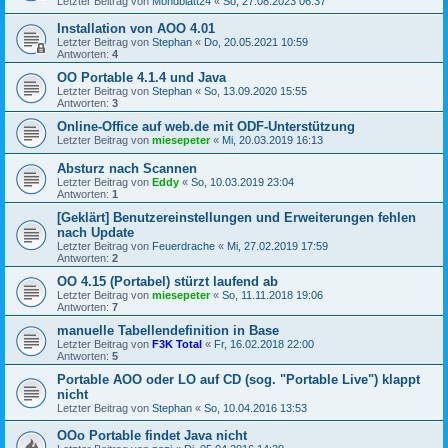
Letzter Beitrag von
Mondblatt24
«
So, 27.08.2023 06:37
Installation von AOO 4.01
Letzter Beitrag von
Stephan
«
Do, 20.05.2021 10:59
Antworten:
4
OO Portable 4.1.4 und Java
Letzter Beitrag von
Stephan
«
So, 13.09.2020 15:55
Antworten:
3
Online-Office auf web.de mit ODF-Unterstützung
Letzter Beitrag von
miesepeter
«
Mi, 20.03.2019 16:13
Absturz nach Scannen
Letzter Beitrag von
Eddy
«
So, 10.03.2019 23:04
Antworten:
1
[Geklärt] Benutzereinstellungen und Erweiterungen fehlen
nach Update
Letzter Beitrag von
Feuerdrache
«
Mi, 27.02.2019 17:59
Antworten:
2
OO 4.15 (Portabel) stürzt laufend ab
Letzter Beitrag von
miesepeter
«
So, 11.11.2018 19:06
Antworten:
7
manuelle Tabellendefinition in Base
Letzter Beitrag von
F3K Total
«
Fr, 16.02.2018 22:00
Antworten:
5
Portable AOO oder LO auf CD (sog. "Portable Live") klappt
nicht
Letzter Beitrag von
Stephan
«
So, 10.04.2016 13:53
OOo Portable findet Java nicht