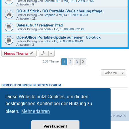
Letzter Beitrag von
Kruemel112
«
Mo, 02.11.2009 10:56
Antworten:
5
OO auf Stick - OO Portable (Ver)sicherungsfrage
Letzter Beitrag von
Stephan
«
Mi, 14.10.2009 06:53
Antworten:
11
Dateiaufruf / relativer Pfad
Letzter Beitrag von
pouh
«
Do, 13.08.2009 22:49
OpenOffice Portable-Update auf einem U3-Stick
Letzter Beitrag von
Joke
«
Di, 30.06.2009 09:49
Antworten:
3
Neues Thema
1
2
3
Nächste
108 Themen
Gehe zu
BERECHTIGUNGEN IN DIESEM FORUM
Du
darfst
neue Themen in diesem Forum erstellen.
Du
darfst
Antworten zu Themen in diesem Forum erstellen.
Diese Website nutzt Cookies, um dir den
Du darfst deine Beiträge in diesem Forum
nicht
ändern.
bestmöglichen Komfort bei der Nutzung zu
Du darfst deine Beiträge in diesem Forum
nicht
löschen.
Du darfst
keine
Dateianhänge in diesem Forum erstellen.
bieten.
Mehr erfahren
Foren-Übersicht
Alle Cookies löschen
Alle Zeiten sind
UTC+02:00
Verstanden!
Powered by
phpBB
® Forum Software © phpBB Limited