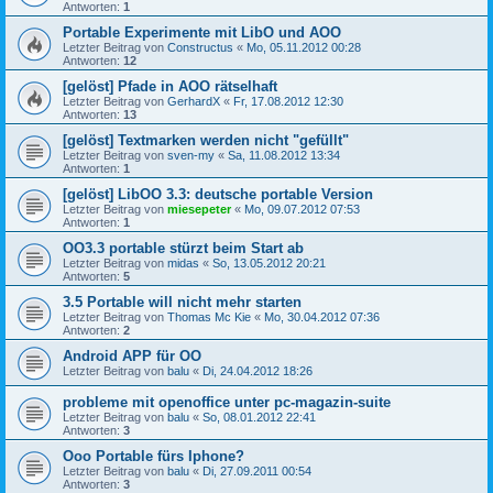
Antworten:
1
Portable Experimente mit LibO und AOO
Letzter Beitrag von
Constructus
«
Mo, 05.11.2012 00:28
Antworten:
12
[gelöst] Pfade in AOO rätselhaft
Letzter Beitrag von
GerhardX
«
Fr, 17.08.2012 12:30
Antworten:
13
[gelöst] Textmarken werden nicht "gefüllt"
Letzter Beitrag von
sven-my
«
Sa, 11.08.2012 13:34
Antworten:
1
[gelöst] LibOO 3.3: deutsche portable Version
Letzter Beitrag von
miesepeter
«
Mo, 09.07.2012 07:53
Antworten:
1
OO3.3 portable stürzt beim Start ab
Letzter Beitrag von
midas
«
So, 13.05.2012 20:21
Antworten:
5
3.5 Portable will nicht mehr starten
Letzter Beitrag von
Thomas Mc Kie
«
Mo, 30.04.2012 07:36
Antworten:
2
Android APP für OO
Letzter Beitrag von
balu
«
Di, 24.04.2012 18:26
probleme mit openoffice unter pc-magazin-suite
Letzter Beitrag von
balu
«
So, 08.01.2012 22:41
Antworten:
3
Ooo Portable fürs Iphone?
Letzter Beitrag von
balu
«
Di, 27.09.2011 00:54
Antworten:
3