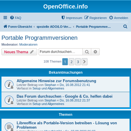
OpenOffice.info
FAQ
Impressum
Registrieren
Anmelden
S
Foren-Übersicht
spezielle AOO/LO-Versionen / Betriebssysteme
Portable Programmversionen
u
Portable Programmversionen
c
Moderator:
Moderatoren
h
Suche
Erweiterte Suche
Neues Thema
e
1
2
3
Nächste
108 Themen
Bekanntmachungen
Allgemeine Hinweise zur Forumsbenutzung
Letzter Beitrag von
Stephan
«
Do, 16.08.2012 21:41
Verfasst in
Setup und Allgemeines
Das Forum durchsuchen - Google & Co. helfen dabei
Letzter Beitrag von
Stephan
«
Do, 16.08.2012 21:37
Verfasst in
Setup und Allgemeines
Themen
Libreoffice als Portable-Version betreiben - Lösung von
Problemen