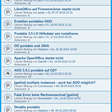
Letzter Beitrag von
pezi
«
Di, 05.04.2016 14:29
Antworten:
11
LibreOffice auf Firmenrechner startet nicht
Letzter Beitrag von
peaty
«
Di, 07.07.2015 22:31
Antworten:
5
Erstellen portables OOO
Letzter Beitrag von
nikki
«
Fr, 29.05.2015 12:31
Antworten:
2
Portable 3.5 LO Hilfedatei wie installieren
Letzter Beitrag von
nikki
«
Fr, 17.04.2015 09:45
Antworten:
2
OO portable und JAVA
Letzter Beitrag von
Stephan
«
So, 25.05.2014 10:59
Antworten:
2
Apache OpenOffice startet nicht
Letzter Beitrag von
Sam26
«
So, 16.03.2014 21:20
Antworten:
2
AOO 3.4.1 portable auf CD?
Letzter Beitrag von
balu
«
Mi, 13.03.2013 20:33
Antworten:
13
[gelöst] multiple instances - auch bei AOO möglich?
Letzter Beitrag von
Constructus
«
Mi, 06.03.2013 19:51
Antworten:
2
Fatal Error beim Rechnerwechsel [gelöst]
Letzter Beitrag von
Streethawk
«
Do, 14.02.2013 10:01
Antworten:
7
Dmaths portable
Letzter Beitrag von
Stephan
«
Mi, 30.01.2013 09:54