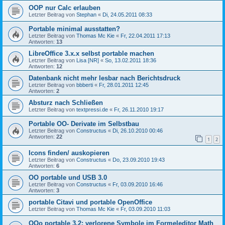
OOP nur Calc erlauben
Letzter Beitrag von
Stephan
«
Di, 24.05.2011 08:33
Portable minimal ausstatten?
Letzter Beitrag von
Thomas Mc Kie
«
Fr, 22.04.2011 17:13
Antworten:
13
LibreOffice 3.x.x selbst portable machen
Letzter Beitrag von
Lisa [NR]
«
So, 13.02.2011 18:36
Antworten:
12
Datenbank nicht mehr lesbar nach Berichtsdruck
Letzter Beitrag von
bbberti
«
Fr, 28.01.2011 12:45
Antworten:
2
Absturz nach Schließen
Letzter Beitrag von
textpressi.de
«
Fr, 26.11.2010 19:17
Portable OO- Derivate im Selbstbau
Letzter Beitrag von
Constructus
«
Di, 26.10.2010 00:46
Antworten:
22
1
2
Icons finden/ auskopieren
Letzter Beitrag von
Constructus
«
Do, 23.09.2010 19:43
Antworten:
6
OO portable und USB 3.0
Letzter Beitrag von
Constructus
«
Fr, 03.09.2010 16:46
Antworten:
3
portable Citavi und portable OpenOffice
Letzter Beitrag von
Thomas Mc Kie
«
Fr, 03.09.2010 11:03
OOo portable 3.2: verlorene Symbole im Formeleditor Math