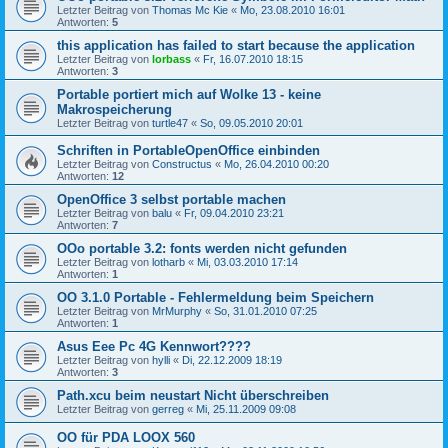
Letzter Beitrag von
Thomas Mc Kie
«
Mo, 23.08.2010 16:01
Antworten:
5
this application has failed to start because the application
Letzter Beitrag von
lorbass
«
Fr, 16.07.2010 18:15
Antworten:
3
Portable portiert mich auf Wolke 13 - keine
Makrospeicherung
Letzter Beitrag von
turtle47
«
So, 09.05.2010 20:01
Schriften in PortableOpenOffice einbinden
Letzter Beitrag von
Constructus
«
Mo, 26.04.2010 00:20
Antworten:
12
OpenOffice 3 selbst portable machen
Letzter Beitrag von
balu
«
Fr, 09.04.2010 23:21
Antworten:
7
OOo portable 3.2: fonts werden nicht gefunden
Letzter Beitrag von
lotharb
«
Mi, 03.03.2010 17:14
Antworten:
1
OO 3.1.0 Portable - Fehlermeldung beim Speichern
Letzter Beitrag von
MrMurphy
«
So, 31.01.2010 07:25
Antworten:
1
Asus Eee Pc 4G Kennwort????
Letzter Beitrag von
hylli
«
Di, 22.12.2009 18:19
Antworten:
3
Path.xcu beim neustart Nicht überschreiben
Letzter Beitrag von
gerreg
«
Mi, 25.11.2009 09:08
OO für PDA LOOX 560