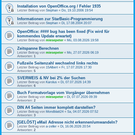
Installation von OpenOffice.org / Fehler 1935
Letzter Beitrag von
Stephan
«
Do, 19.10.2006 19:54
Informationen zur StarBasic-Programmierung
Letzter Beitrag von
Stephan
«
Di, 17.08.2004 20:07
OpenOffice: #### bug has been fixed (Fix wird für
kommendes Update erwartet)
Letzter Beitrag von
miesepeter
«
Mo, 03.08.2026 19:58
Zeitspanne Berechnen
Letzter Beitrag von
miesepeter
«
Mo, 27.07.2026 06:19
Antworten:
1
Fußzeile Seitenzahl wechselnd links rechts
Letzter Beitrag von
15Albert
«
Fr, 17.07.2026 17:30
Antworten:
5
SVERWEIS & NV bei 2% der Suchen
Letzter Beitrag von
Karolus
«
Di, 07.07.2026 14:39
Antworten:
6
Buch Formatvorlage vom Vorgänger übernehmen
Letzter Beitrag von
miesepeter
«
Di, 07.07.2026 09:39
Antworten:
2
DIN A4 Seiten immer komplett darstellen?
Letzter Beitrag von
Mondblatt24
«
Sa, 04.07.2026 07:52
Antworten:
3
[GELÖST] eMail Adresse nicht erkennen/umwandeln?
Letzter Beitrag von
a-zeller
«
Di, 16.06.2026 20:54
Antworten:
2