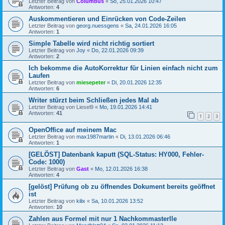
Letzter Beitrag von
Columbus
«
So, 25.01.2026 10:47
Antworten:
4
Auskommentieren und Einrücken von Code-Zeilen
Letzter Beitrag von
georg.nuessgens
«
Sa, 24.01.2026 16:05
Antworten:
1
Simple Tabelle wird nicht richtig sortiert
Letzter Beitrag von
Joy
«
Do, 22.01.2026 09:39
Antworten:
2
Ich bekomme die AutoKorrektur für Linien einfach nicht zum
Laufen
Letzter Beitrag von
miesepeter
«
Di, 20.01.2026 12:35
Antworten:
6
Writer stürzt beim Schließen jedes Mal ab
Letzter Beitrag von
Liesel9
«
Mo, 19.01.2026 14:41
Antworten:
41
1
2
3
OpenOffice auf meinem Mac
Letzter Beitrag von
max1987martin
«
Di, 13.01.2026 06:46
Antworten:
1
[GELÖST] Datenbank kaputt (SQL-Status: HY000, Fehler-
Code: 1000)
Letzter Beitrag von
Gast
«
Mo, 12.01.2026 16:38
Antworten:
4
[gelöst] Prüfung ob zu öffnendes Dokument bereits geöffnet
ist
Letzter Beitrag von
kilix
«
Sa, 10.01.2026 13:52
Antworten:
10
Zahlen aus Formel mit nur 1 Nachkommasterlle