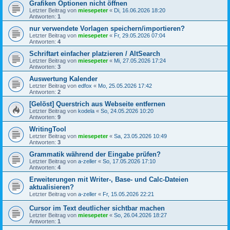
Grafiken Optionen nicht öffnen
Letzter Beitrag von
miesepeter
«
Di, 16.06.2026 18:20
Antworten:
1
nur verwendete Vorlagen speichern/importieren?
Letzter Beitrag von
miesepeter
«
Fr, 29.05.2026 07:04
Antworten:
4
Schriftart einfacher platzieren / AltSearch
Letzter Beitrag von
miesepeter
«
Mi, 27.05.2026 17:24
Antworten:
3
Auswertung Kalender
Letzter Beitrag von
edfox
«
Mo, 25.05.2026 17:42
Antworten:
2
[Gelöst] Querstrich aus Webseite entfernen
Letzter Beitrag von
kodela
«
So, 24.05.2026 10:20
Antworten:
9
WritingTool
Letzter Beitrag von
miesepeter
«
Sa, 23.05.2026 10:49
Antworten:
3
Grammatik während der Eingabe prüfen?
Letzter Beitrag von
a-zeller
«
So, 17.05.2026 17:10
Antworten:
4
Erweiterungen mit Writer-, Base- und Calc-Dateien
aktualisieren?
Letzter Beitrag von
a-zeller
«
Fr, 15.05.2026 22:21
Cursor im Text deutlicher sichtbar machen
Letzter Beitrag von
miesepeter
«
So, 26.04.2026 18:27
Antworten:
1