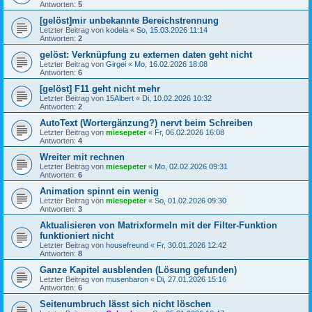
Antworten:
5
[gelöst]mir unbekannte Bereichstrennung
Letzter Beitrag von
kodela
«
So, 15.03.2026 11:14
Antworten:
2
gelöst: Verknüpfung zu externen daten geht nicht
Letzter Beitrag von
Girgei
«
Mo, 16.02.2026 18:08
Antworten:
6
[gelöst] F11 geht nicht mehr
Letzter Beitrag von
15Albert
«
Di, 10.02.2026 10:32
Antworten:
2
AutoText (Wortergänzung?) nervt beim Schreiben
Letzter Beitrag von
miesepeter
«
Fr, 06.02.2026 16:08
Antworten:
4
Wreiter mit rechnen
Letzter Beitrag von
miesepeter
«
Mo, 02.02.2026 09:31
Antworten:
6
Animation spinnt ein wenig
Letzter Beitrag von
miesepeter
«
So, 01.02.2026 09:30
Antworten:
3
Aktualisieren von Matrixformeln mit der Filter-Funktion
funktioniert nicht
Letzter Beitrag von
housefreund
«
Fr, 30.01.2026 12:42
Antworten:
8
Ganze Kapitel ausblenden (Lösung gefunden)
Letzter Beitrag von
musenbaron
«
Di, 27.01.2026 15:16
Antworten:
6
Seitenumbruch lässt sich nicht löschen