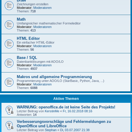
Draw
Zeichnungen erstellen
Moderator:
Moderatoren
Themen:
718
Math
Umfangreicher mathematischer Formeleditor
Moderator:
Moderatoren
Themen:
413
HTML Editor
Ein einfacher HTML-Editor
Moderator:
Moderatoren
Themen:
56
Base / SQL
Datenbanklösungen mit AOO/LO
Moderator:
Moderatoren
Themen:
4937
Makros und allgemeine Programmierung
Programmierung unter AOO/LO (StarBasic, Python, Java, ...)
Moderator:
Moderatoren
Themen:
6088
Aktive Themen
WARNUNG: openoffice.de ist keine Seite des Projekts!
Letzter Beitrag von
KerstinMe
«
Fr, 16.02.2018 08:16
Antworten:
14
Verbesserungsvorschläge und Fehlermeldungen zu
OpenOffice und LibreOffice
Letzter Beitrag von
Stephan
«
Di, 03.07.2007 21:38