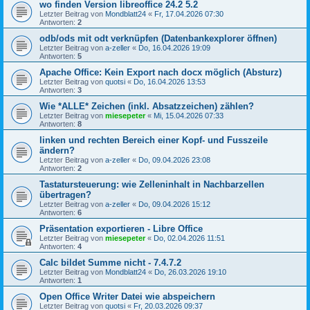
wo finden Version libreoffice 24.2 5.2
Letzter Beitrag von
Mondblatt24
«
Fr, 17.04.2026 07:30
Antworten:
2
odb/ods mit odt verknüpfen (Datenbankexplorer öffnen)
Letzter Beitrag von
a-zeller
«
Do, 16.04.2026 19:09
Antworten:
5
Apache Office: Kein Export nach docx möglich (Absturz)
Letzter Beitrag von
quotsi
«
Do, 16.04.2026 13:53
Antworten:
3
Wie *ALLE* Zeichen (inkl. Absatzzeichen) zählen?
Letzter Beitrag von
miesepeter
«
Mi, 15.04.2026 07:33
Antworten:
8
linken und rechten Bereich einer Kopf- und Fusszeile
ändern?
Letzter Beitrag von
a-zeller
«
Do, 09.04.2026 23:08
Antworten:
2
Tastatursteuerung: wie Zelleninhalt in Nachbarzellen
übertragen?
Letzter Beitrag von
a-zeller
«
Do, 09.04.2026 15:12
Antworten:
6
Präsentation exportieren - Libre Office
Letzter Beitrag von
miesepeter
«
Do, 02.04.2026 11:51
Antworten:
4
Calc bildet Summe nicht - 7.4.7.2
Letzter Beitrag von
Mondblatt24
«
Do, 26.03.2026 19:10
Antworten:
1
Open Office Writer Datei wie abspeichern
Letzter Beitrag von
quotsi
«
Fr, 20.03.2026 09:37