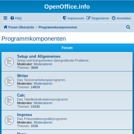
OpenOffice.info
FAQ
Impressum
Registrieren
Anmelden
S
Foren-Übersicht
Programmkomponenten
u
Programmkomponenten
c
Forum
h
e
Setup und Allgemeines
Setup und Komponenten-übergreifende Probleme.
Moderator:
Moderatoren
Themen:
3606
Writer
Das Textverarbeitungsprogramm
Moderator:
Moderatoren
Themen:
14819
Calc
Das Tabellenkalkulationsprogramm
Moderator:
Moderatoren
Themen:
14192
Impress
Das Präsentationsgrafikprogramm
Moderator:
Moderatoren
Themen:
1536