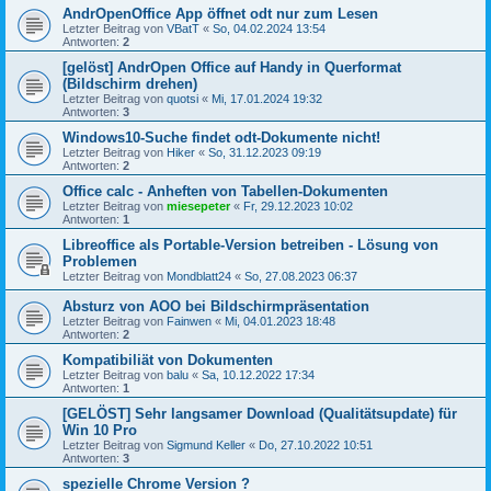
AndrOpenOffice App öffnet odt nur zum Lesen
Letzter Beitrag von
VBatT
«
So, 04.02.2024 13:54
Antworten:
2
[gelöst] AndrOpen Office auf Handy in Querformat
(Bildschirm drehen)
Letzter Beitrag von
quotsi
«
Mi, 17.01.2024 19:32
Antworten:
3
Windows10-Suche findet odt-Dokumente nicht!
Letzter Beitrag von
Hiker
«
So, 31.12.2023 09:19
Antworten:
2
Office calc - Anheften von Tabellen-Dokumenten
Letzter Beitrag von
miesepeter
«
Fr, 29.12.2023 10:02
Antworten:
1
Libreoffice als Portable-Version betreiben - Lösung von
Problemen
Letzter Beitrag von
Mondblatt24
«
So, 27.08.2023 06:37
Absturz von AOO bei Bildschirmpräsentation
Letzter Beitrag von
Fainwen
«
Mi, 04.01.2023 18:48
Antworten:
2
Kompatibiliät von Dokumenten
Letzter Beitrag von
balu
«
Sa, 10.12.2022 17:34
Antworten:
1
[GELÖST] Sehr langsamer Download (Qualitätsupdate) für
Win 10 Pro
Letzter Beitrag von
Sigmund Keller
«
Do, 27.10.2022 10:51
Antworten:
3
spezielle Chrome Version ?