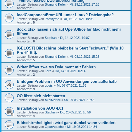
"Fehler: Netzwerk-Zeitüberschreitung"
Letzter Beitrag von
Sigmund Keller
«
Mi, 29.12.2021 17:26
Antworten:
1
loadComponentFromURL unter Linux? Dateiangabe?
Letzter Beitrag von
Postbyme
«
Do, 16.12.2021 19:05
Antworten:
5
docx, xlsx lassen sich auf OpenOffice für Mac nicht mehr
öffnen
Letzter Beitrag von
Stephan
«
Di, 14.12.2021 19:07
Antworten:
6
[GELÖST] Bildschirm bleibt beim Start "schwarz." (Win 10
Pro-64 Bit).
Letzter Beitrag von
Sigmund Keller
«
Mi, 08.12.2021 15:25
Antworten:
5
Writer öffnet zweites Dokument mit Fehlern
Letzter Beitrag von
Lorz
«
Do, 14.10.2021 16:14
Antworten:
2
Einfügen-Problem in OO-Anwendungen von außerhalb
Letzter Beitrag von
quotsi
«
Mi, 07.07.2021 11:35
Antworten:
9
OO lässt sich nicht starten
Letzter Beitrag von
AkhiMertail
«
Sa, 29.05.2021 21:43
Installation von AOO 4.01
Letzter Beitrag von
Stephan
«
Do, 20.05.2021 10:59
Antworten:
4
Bildschirmhelligkeit wird ganz dunkel wenn verändert
Letzter Beitrag von
OpenApache
«
Mi, 19.05.2021 14:34