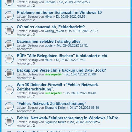
Letzter Beitrag von
Karolus
«
So, 25.09.2022 20:53
Antworten:
2
Probleme mit hoher Seitenzahl in Windows 10
Letzter Beitrag von
Hiker
«
Di, 20.09.2022 09:55
Antworten:
2
OO stürzt dauernd ab, Fehlerbericht?
Letzter Beitrag von
writing_raven
«
Do, 01.09.2022 21:27
Antworten:
3
Dateinamen selektiert ständig alles
Letzter Beitrag von
quotsi
«
Mo, 29.08.2022 17:51
Antworten:
1
EÜR: "Alle Belegdaten löschen" funktioniert nicht
Letzter Beitrag von
Hiker
«
Di, 26.07.2022 07:42
Antworten:
3
Backup von Verzeichnis backup und Datei .lock?
Letzter Beitrag von
miesepeter
«
So, 10.07.2022 23:08
Antworten:
5
Win 10 Defender-Firewall +"Fehler: Netzwerk-
Zeitüberschreitung".
Letzter Beitrag von
miesepeter
«
Do, 26.05.2022 08:40
Antworten:
7
"Fehler: Netzwerk-Zeitüberschreitung"
Letzter Beitrag von
Sigmund Keller
«
Di, 17.05.2022 08:39
Antworten:
2
Fehler: Netzwerk-Zeitüberschreitung in Windows 10-Pro
Letzter Beitrag von
Sigmund Keller
«
Mo, 28.02.2022 08:57
Antworten:
2