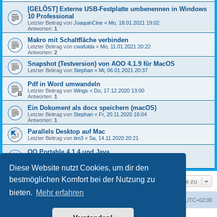
[GELÖST] Externe USB-Festplatte umbenennen in Windows
10 Professional
Letzter Beitrag von
JoaquinCine
«
Mo, 18.01.2021 19:02
Antworten:
1
Makro mit Schaltfläche verbinden
Letzter Beitrag von
cwafulda
«
Mo, 11.01.2021 20:22
Antworten:
2
Snapshot (Testversion) von AOO 4.1.9 für MacOS
Letzter Beitrag von
Stephan
«
Mi, 06.01.2021 20:37
Pdf in Word umwandeln
Letzter Beitrag von
Wings
«
Do, 17.12.2020 13:00
Antworten:
1
Ein Dokument als docx speichern (macOS)
Letzter Beitrag von
Stephan
«
Fr, 20.11.2020 16:04
Antworten:
1
Parallels Desktop auf Mac
Letzter Beitrag von
tim3
«
Sa, 14.11.2020 20:21
OO Portable 4.1.4 und Java
Letzter Beitrag von
Stephan
«
So, 13.09.2020 15:55
Antworten:
3
Diese Website nutzt Cookies, um dir den
bestmöglichen Komfort bei der Nutzung zu
Gehe zu
bieten.
Mehr erfahren
Foren-Übersicht
Alle Cookies löschen
Alle Zeiten sind
UTC+02:00