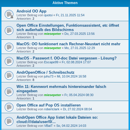
Aktive Themen
Android OO App
Letzter Beitrag von
quotsi
«
Fr, 21.11.2025 11:54
Antworten:
2
Open Office Einstellungen, Funktionsassistent, etc öffnet
sich außerhalb des Bildschirms
Letzter Beitrag von
miesepeter
«
Do, 27.03.2025 13:56
Antworten:
1
MacOS: OO funktionert nach Rechner-Neustart nicht mehr
Letzter Beitrag von
miesepeter
«
Mo, 27.01.2025 12:29
Antworten:
2
MacOS - Passwort f. OO-doc Datei vergessen - Lösung?
Letzter Beitrag von
Escape99
«
Fr, 02.08.2024 17:07
Antworten:
2
AndrOpenOffice / Schreibschutz
Letzter Beitrag von
juhu73
«
Mi, 10.04.2024 16:58
Antworten:
8
Win 11: Kennwort mehrmals hintereinander falsch
eingegeben
Letzter Beitrag von
miesepeter
«
Fr, 05.04.2024 08:30
Antworten:
1
Open Office auf Pop OS installieren
Letzter Beitrag von
robertclark
«
Di, 27.02.2024 08:04
AndrOpen Office App listet lokale Dateien so:
cloud:///data/user/0/...
Letzter Beitrag von
VBatT
«
So, 04.02.2024 14:03