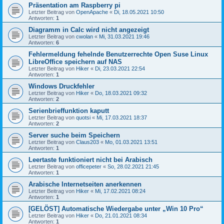
Präsentation am Raspberry pi
Letzter Beitrag von
OpenApache
«
Di, 18.05.2021 10:50
Antworten:
1
Diagramm in Calc wird nicht angezeigt
Letzter Beitrag von
cwolan
«
Mi, 31.03.2021 19:46
Antworten:
6
Fehlermeldung fehelnde Benutzerrechte Open Suse Linux
LibreOffice speichern auf NAS
Letzter Beitrag von
Hiker
«
Di, 23.03.2021 22:54
Antworten:
1
Windows Druckfehler
Letzter Beitrag von
Hiker
«
Do, 18.03.2021 09:32
Antworten:
2
Serienbrieffunktion kaputt
Letzter Beitrag von
quotsi
«
Mi, 17.03.2021 18:37
Antworten:
2
Server suche beim Speichern
Letzter Beitrag von
Claus203
«
Mo, 01.03.2021 13:51
Antworten:
1
Leertaste funktioniert nicht bei Arabisch
Letzter Beitrag von
officepeter
«
So, 28.02.2021 21:45
Antworten:
1
Arabische Internetseiten anerkennen
Letzter Beitrag von
Hiker
«
Mi, 17.02.2021 08:24
Antworten:
1
[GELÖST] Automatische Wiedergabe unter „Win 10 Pro“
Letzter Beitrag von
Hiker
«
Do, 21.01.2021 08:34
Antworten:
1