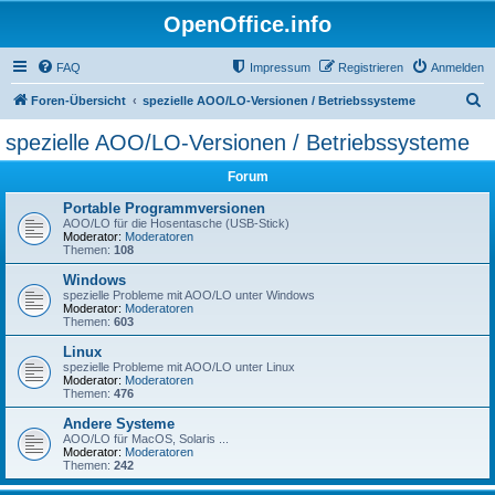
OpenOffice.info
FAQ
Impressum
Registrieren
Anmelden
S
Foren-Übersicht
spezielle AOO/LO-Versionen / Betriebssysteme
u
spezielle AOO/LO-Versionen / Betriebssysteme
c
Forum
h
e
Portable Programmversionen
AOO/LO für die Hosentasche (USB-Stick)
Moderator:
Moderatoren
Themen:
108
Windows
spezielle Probleme mit AOO/LO unter Windows
Moderator:
Moderatoren
Themen:
603
Linux
spezielle Probleme mit AOO/LO unter Linux
Moderator:
Moderatoren
Themen:
476
Andere Systeme
AOO/LO für MacOS, Solaris ...
Moderator:
Moderatoren
Themen:
242