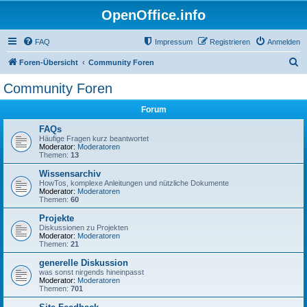
OpenOffice.info
FAQ
Impressum
Registrieren
Anmelden
S
Foren-Übersicht
Community Foren
u
Community Foren
c
Forum
h
e
FAQs
Häufige Fragen kurz beantwortet
Moderator:
Moderatoren
Themen:
13
Wissensarchiv
HowTos, komplexe Anleitungen und nützliche Dokumente
Moderator:
Moderatoren
Themen:
60
Projekte
Diskussionen zu Projekten
Moderator:
Moderatoren
Themen:
21
generelle Diskussion
was sonst nirgends hineinpasst
Moderator:
Moderatoren
Themen:
701