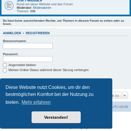
Site Feedback
Rund um diese Website und das Forum
Moderator:
Moderatoren
Themen:
206
Du hast keine ausreichenden Rechte, um Themen in diesem Forum zu sehen oder zu
lesen.
ANMELDEN
•
REGISTRIEREN
Benutzername:
Passwort:
Angemeldet bleiben
Meinen Online-Status während dieser Sitzung verbergen
Diese Website nutzt Cookies, um dir den
bestmöglichen Komfort bei der Nutzung zu
Gehe zu
bieten.
Mehr erfahren
Foren-Übersicht
Alle Cookies löschen
Alle Zeiten sind
UTC+02:00
Verstanden!
Powered by
phpBB
® Forum Software © phpBB Limited
Deutsche Übersetzung durch
phpBB.de
Datenschutz
|
Nutzungsbedingungen