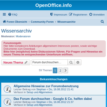
OpenOffice.info
FAQ
Impressum
Registrieren
Anmelden
S
Foren-Übersicht
Community Foren
Wissensarchiv
u
Wissensarchiv
c
Moderator:
Moderatoren
h
Forumsregeln
e
Hier bitte komplexere Anleitungen allgemeinem Interesses posten, sowie wichtige
Dokumente zum Download.
Bitte hier (möglichst) keine Diskussionen führen. Für Fragen und Hinweise ein
neues Thema im entsprechenden Unterforum eröffnen.
Suche
Erweiterte Suche
Neues Thema
1
2
Nächste
59 Themen
Bekanntmachungen
Allgemeine Hinweise zur Forumsbenutzung
Letzter Beitrag von
Stephan
«
Do, 16.08.2012 21:41
Verfasst in
Setup und Allgemeines
Das Forum durchsuchen - Google & Co. helfen dabei
Letzter Beitrag von
Stephan
«
Do, 16.08.2012 21:37
Verfasst in
Setup und Allgemeines