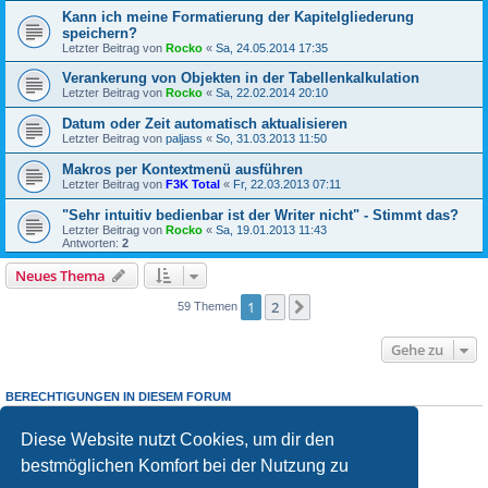
Kann ich meine Formatierung der Kapitelgliederung
speichern?
Letzter Beitrag von
Rocko
«
Sa, 24.05.2014 17:35
Verankerung von Objekten in der Tabellenkalkulation
Letzter Beitrag von
Rocko
«
Sa, 22.02.2014 20:10
Datum oder Zeit automatisch aktualisieren
Letzter Beitrag von
paljass
«
So, 31.03.2013 11:50
Makros per Kontextmenü ausführen
Letzter Beitrag von
F3K Total
«
Fr, 22.03.2013 07:11
"Sehr intuitiv bedienbar ist der Writer nicht" - Stimmt das?
Letzter Beitrag von
Rocko
«
Sa, 19.01.2013 11:43
Antworten:
2
Neues Thema
1
2
Nächste
59 Themen
Gehe zu
BERECHTIGUNGEN IN DIESEM FORUM
Du darfst
keine
neuen Themen in diesem Forum erstellen.
Du darfst
keine
Antworten zu Themen in diesem Forum erstellen.
Diese Website nutzt Cookies, um dir den
Du darfst deine Beiträge in diesem Forum
nicht
ändern.
bestmöglichen Komfort bei der Nutzung zu
Du darfst deine Beiträge in diesem Forum
nicht
löschen.
Du darfst
keine
Dateianhänge in diesem Forum erstellen.