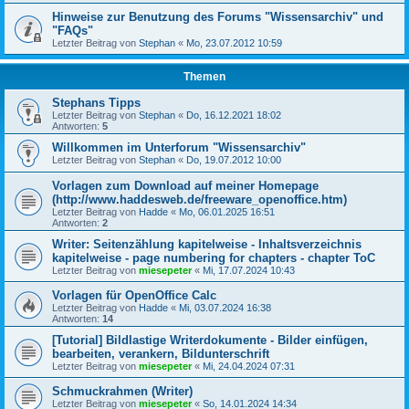
Hinweise zur Benutzung des Forums "Wissensarchiv" und
"FAQs"
Letzter Beitrag von
Stephan
«
Mo, 23.07.2012 10:59
Themen
Stephans Tipps
Letzter Beitrag von
Stephan
«
Do, 16.12.2021 18:02
Antworten:
5
Willkommen im Unterforum "Wissensarchiv"
Letzter Beitrag von
Stephan
«
Do, 19.07.2012 10:00
Vorlagen zum Download auf meiner Homepage
(http://www.haddesweb.de/freeware_openoffice.htm)
Letzter Beitrag von
Hadde
«
Mo, 06.01.2025 16:51
Antworten:
2
Writer: Seitenzählung kapitelweise - Inhaltsverzeichnis
kapitelweise - page numbering for chapters - chapter ToC
Letzter Beitrag von
miesepeter
«
Mi, 17.07.2024 10:43
Vorlagen für OpenOffice Calc
Letzter Beitrag von
Hadde
«
Mi, 03.07.2024 16:38
Antworten:
14
[Tutorial] Bildlastige Writerdokumente - Bilder einfügen,
bearbeiten, verankern, Bildunterschrift
Letzter Beitrag von
miesepeter
«
Mi, 24.04.2024 07:31
Schmuckrahmen (Writer)
Letzter Beitrag von
miesepeter
«
So, 14.01.2024 14:34