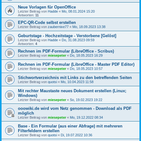
Neue Vorlagen für OpenOffice
Letzter Beitrag von
Hadde
«
Mo, 08.01.2024 15:20
Antworten:
11
EPC-QR-Code selbst erstellen
Letzter Beitrag von
zaubernixe77
«
Mo, 18.09.2023 13:38
Geburtstage - Hochzeitstage - Verstorbene [Gelöst]
Letzter Beitrag von
Hadde
«
Do, 31.08.2023 09:59
Antworten:
4
Rechnen im PDF-Formular (LibreOffice - Scribus)
Letzter Beitrag von
miesepeter
«
Do, 18.05.2023 16:29
Rechnen im PDF-Formular (LibreOffice - Master PDF Editor)
Letzter Beitrag von
miesepeter
«
Do, 18.05.2023 10:57
Stichwortverzeichnis mit Links zu den betreffenden Seiten
Letzter Beitrag von
quotsi
«
Mo, 10.04.2023 11:58
Mit rechter Maustaste neues Dokument erstellen (Linux;
Windows)
Letzter Beitrag von
miesepeter
«
So, 19.02.2023 19:22
ooowiki.de wird vom Netz genommen - Download als PDF
möglich
Letzter Beitrag von
miesepeter
«
Mo, 19.12.2022 08:34
Base - Ein Formular (aus einer Abfrage) mit mehreren
Filterfeldern erstellen
Letzter Beitrag von
quotsi
«
Di, 19.07.2022 10:36