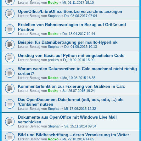
Letzter Beitrag von
Rocko
«
Mi, 01.11.2017 18:10
OpenOffice/LibreOffice-Benutzerverzeichnis anzeigen
Letzter Beitrag von
Stephan
«
Do, 08.06.2017 07:04
Erstellen von Rahmenvorlagen in Bezug auf Größe und
Position
Letzter Beitrag von
Rocko
«
Do, 13.04.2017 19:44
Beispiel für Datenübertragung per mailto-Hyperlink
Letzter Beitrag von
Stephan
«
Do, 01.09.2016 10:13
Umstieg von Basic auf Python mit eingebettetem Code
Letzter Beitrag von
preklov
«
Fr, 19.02.2016 15:09
Warum werden Datumsreihen in Calc manchmal nicht richtig
sortiert?
Letzter Beitrag von
Rocko
«
Mo, 10.08.2015 18:35
Kommentarfunktion zur Fixierung von Grafiken in Calc
Letzter Beitrag von
Rocko
«
So, 26.07.2015 19:24
Das OpenDocument-Dateiformat (odt, ods, odp, ...) als
'Container' nutzen
Letzter Beitrag von
Stephan
«
Mi, 17.06.2015 12:32
Dokumente aus OpenOffice mit Windows Live Mail
verschicken
Letzter Beitrag von
Stephan
«
Sa, 15.11.2014 09:34
Bild und Bildbeschriftung – deren Verankerung im Writer
Letzter Beitrag von
Rocko
«
Mi, 22.10.2014 14:05