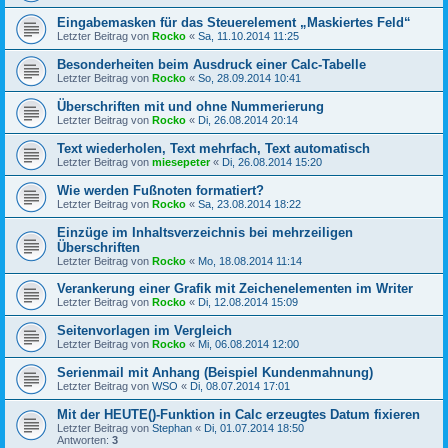
Eingabemasken für das Steuerelement „Maskiertes Feld“
Letzter Beitrag von
Rocko
«
Sa, 11.10.2014 11:25
Besonderheiten beim Ausdruck einer Calc-Tabelle
Letzter Beitrag von
Rocko
«
So, 28.09.2014 10:41
Überschriften mit und ohne Nummerierung
Letzter Beitrag von
Rocko
«
Di, 26.08.2014 20:14
Text wiederholen, Text mehrfach, Text automatisch
Letzter Beitrag von
miesepeter
«
Di, 26.08.2014 15:20
Wie werden Fußnoten formatiert?
Letzter Beitrag von
Rocko
«
Sa, 23.08.2014 18:22
Einzüge im Inhaltsverzeichnis bei mehrzeiligen
Überschriften
Letzter Beitrag von
Rocko
«
Mo, 18.08.2014 11:14
Verankerung einer Grafik mit Zeichenelementen im Writer
Letzter Beitrag von
Rocko
«
Di, 12.08.2014 15:09
Seitenvorlagen im Vergleich
Letzter Beitrag von
Rocko
«
Mi, 06.08.2014 12:00
Serienmail mit Anhang (Beispiel Kundenmahnung)
Letzter Beitrag von
WSO
«
Di, 08.07.2014 17:01
Mit der HEUTE()-Funktion in Calc erzeugtes Datum fixieren
Letzter Beitrag von
Stephan
«
Di, 01.07.2014 18:50
Antworten:
3