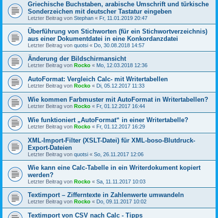
Griechische Buchstaben, arabische Umschrift und türkische
Sonderzeichen mit deutscher Tastatur eingeben
Letzter Beitrag von
Stephan
«
Fr, 11.01.2019 20:47
Überführung von Stichworten (für ein Stichwortverzeichnis)
aus einer Dokumentdatei in eine Konkordanzdatei
Letzter Beitrag von
quotsi
«
Do, 30.08.2018 14:57
Änderung der Bildschirmansicht
Letzter Beitrag von
Rocko
«
Mo, 12.03.2018 12:36
AutoFormat: Vergleich Calc- mit Writertabellen
Letzter Beitrag von
Rocko
«
Di, 05.12.2017 11:33
Wie kommen Farbmuster mit AutoFormat in Writertabellen?
Letzter Beitrag von
Rocko
«
Fr, 01.12.2017 16:44
Wie funktioniert „AutoFormat“ in einer Writertabelle?
Letzter Beitrag von
Rocko
«
Fr, 01.12.2017 16:29
XML-Import-Filter (XSLT-Datei) für XML-boso-Blutdruck-
Export-Dateien
Letzter Beitrag von
quotsi
«
So, 26.11.2017 12:06
Wie kann eine Calc-Tabelle in ein Writerdokument kopiert
werden?
Letzter Beitrag von
Rocko
«
Sa, 11.11.2017 10:03
Textimport – Zifferntexte in Zahlenwerte umwandeln
Letzter Beitrag von
Rocko
«
Do, 09.11.2017 10:02
Textimport von CSV nach Calc - Tipps