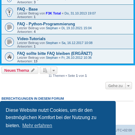
Antworten:
3
FAQ - Base
Letzter Beitrag von
F3K Total
«
Do, 31.10.2013 19:07
Antworten:
1
FAQ - Python-Programmierung
Letzter Beitrag von
Stephan
«
Di, 19.10.2021 15:04
Antworten:
4
Video-Tutorials
Letzter Beitrag von
Stephan
«
Sa, 16.12.2017 10:08
Antworten:
1
FAQ sollte bitte FAQ bleiben (ERGÄNZT)
Letzter Beitrag von
Stephan
«
Fr, 26.10.2012 10:36
Antworten:
13
Neues Thema
11 Themen • Seite
1
von
1
Gehe zu
BERECHTIGUNGEN IN DIESEM FORUM
Du darfst
keine
neuen Themen in diesem Forum erstellen.
Du darfst
keine
Antworten zu Themen in diesem Forum erstellen.
Diese Website nutzt Cookies, um dir den
Du darfst deine Beiträge in diesem Forum
nicht
ändern.
bestmöglichen Komfort bei der Nutzung zu
Du darfst deine Beiträge in diesem Forum
nicht
löschen.
Du darfst
keine
Dateianhänge in diesem Forum erstellen.
bieten.
Mehr erfahren
Foren-Übersicht
Alle Cookies löschen
Alle Zeiten sind
UTC+02:00