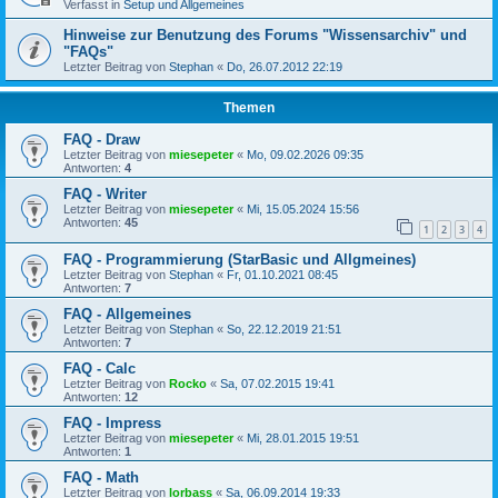
Verfasst in
Setup und Allgemeines
Hinweise zur Benutzung des Forums "Wissensarchiv" und
"FAQs"
Letzter Beitrag von
Stephan
«
Do, 26.07.2012 22:19
Themen
FAQ - Draw
Letzter Beitrag von
miesepeter
«
Mo, 09.02.2026 09:35
Antworten:
4
FAQ - Writer
Letzter Beitrag von
miesepeter
«
Mi, 15.05.2024 15:56
Antworten:
45
1
2
3
4
FAQ - Programmierung (StarBasic und Allgmeines)
Letzter Beitrag von
Stephan
«
Fr, 01.10.2021 08:45
Antworten:
7
FAQ - Allgemeines
Letzter Beitrag von
Stephan
«
So, 22.12.2019 21:51
Antworten:
7
FAQ - Calc
Letzter Beitrag von
Rocko
«
Sa, 07.02.2015 19:41
Antworten:
12
FAQ - Impress
Letzter Beitrag von
miesepeter
«
Mi, 28.01.2015 19:51
Antworten:
1
FAQ - Math
Letzter Beitrag von
lorbass
«
Sa, 06.09.2014 19:33