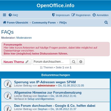
OpenOffice.info
FAQ
Impressum
Registrieren
Anmelden
S
Foren-Übersicht
Community Foren
FAQs
u
FAQs
c
Moderator:
Moderatoren
h
Forumsregeln
e
Hier bitte kurze Antworten auf häufige Fragen posten, dabei bitte möglichst auf
Dateianhänge verzichten.
Bitte hier (möglichst) keine Diskussionen führen.
Suche
Erweiterte Suche
Neues Thema
11 Themen • Seite
1
von
1
Bekanntmachungen
Sperrung von IP-Adressen wegen SPAM
Letzter Beitrag von
administrator
«
Do, 01.08.2013 21:05
Allgemeine Hinweise zur Forumsbenutzung
Letzter Beitrag von
Stephan
«
Do, 16.08.2012 21:41
Verfasst in
Setup und Allgemeines
Das Forum durchsuchen - Google & Co. helfen dabei
Letzter Beitrag von
Stephan
«
Do, 16.08.2012 21:37