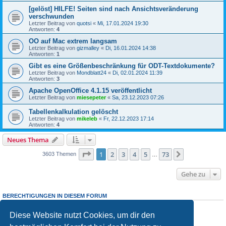
[gelöst] HILFE! Seiten sind nach Ansichtsveränderung
verschwunden
Letzter Beitrag von
quotsi
«
Mi, 17.01.2024 19:30
Antworten:
4
OO auf Mac extrem langsam
Letzter Beitrag von
gizmalley
«
Di, 16.01.2024 14:38
Antworten:
1
Gibt es eine Größenbeschränkung für ODT-Textdokumente?
Letzter Beitrag von
Mondblatt24
«
Di, 02.01.2024 11:39
Antworten:
3
Apache OpenOffice 4.1.15 veröffentlicht
Letzter Beitrag von
miesepeter
«
Sa, 23.12.2023 07:26
Tabellenkalkulation gelöscht
Letzter Beitrag von
mikeleb
«
Fr, 22.12.2023 17:14
Antworten:
4
Neues Thema
Seite
1
von
73
1
2
3
4
5
73
Nächste
3603 Themen
…
Gehe zu
BERECHTIGUNGEN IN DIESEM FORUM
Du
darfst
neue Themen in diesem Forum erstellen.
Du
darfst
Antworten zu Themen in diesem Forum erstellen.
Diese Website nutzt Cookies, um dir den
Du darfst deine Beiträge in diesem Forum
nicht
ändern.