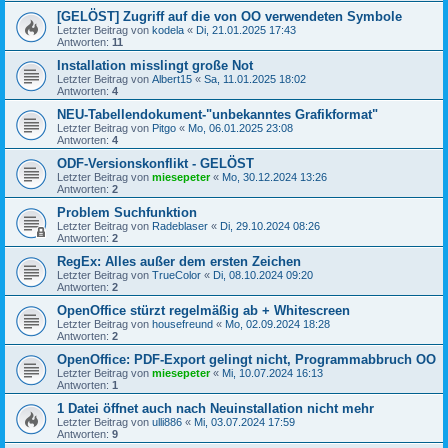
[GELÖST] Zugriff auf die von OO verwendeten Symbole
Letzter Beitrag von
kodela
«
Di, 21.01.2025 17:43
Antworten:
11
Installation misslingt große Not
Letzter Beitrag von
Albert15
«
Sa, 11.01.2025 18:02
Antworten:
4
NEU-Tabellendokument-"unbekanntes Grafikformat"
Letzter Beitrag von
Pitgo
«
Mo, 06.01.2025 23:08
Antworten:
4
ODF-Versionskonflikt - GELÖST
Letzter Beitrag von
miesepeter
«
Mo, 30.12.2024 13:26
Antworten:
2
Problem Suchfunktion
Letzter Beitrag von
Radeblaser
«
Di, 29.10.2024 08:26
Antworten:
2
RegEx: Alles außer dem ersten Zeichen
Letzter Beitrag von
TrueColor
«
Di, 08.10.2024 09:20
Antworten:
2
OpenOffice stürzt regelmäßig ab + Whitescreen
Letzter Beitrag von
housefreund
«
Mo, 02.09.2024 18:28
Antworten:
2
OpenOffice: PDF-Export gelingt nicht, Programmabbruch OO
Letzter Beitrag von
miesepeter
«
Mi, 10.07.2024 16:13
Antworten:
1
1 Datei öffnet auch nach Neuinstallation nicht mehr
Letzter Beitrag von
ulli886
«
Mi, 03.07.2024 17:59
Antworten:
9