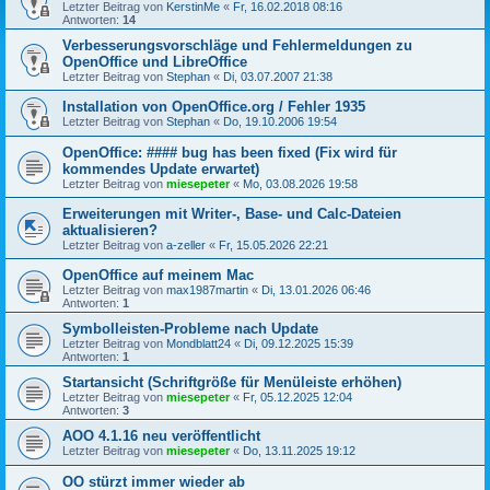
Letzter Beitrag von
KerstinMe
«
Fr, 16.02.2018 08:16
Antworten:
14
Verbesserungsvorschläge und Fehlermeldungen zu
OpenOffice und LibreOffice
Letzter Beitrag von
Stephan
«
Di, 03.07.2007 21:38
Installation von OpenOffice.org / Fehler 1935
Letzter Beitrag von
Stephan
«
Do, 19.10.2006 19:54
OpenOffice: #### bug has been fixed (Fix wird für
kommendes Update erwartet)
Letzter Beitrag von
miesepeter
«
Mo, 03.08.2026 19:58
Erweiterungen mit Writer-, Base- und Calc-Dateien
aktualisieren?
Letzter Beitrag von
a-zeller
«
Fr, 15.05.2026 22:21
OpenOffice auf meinem Mac
Letzter Beitrag von
max1987martin
«
Di, 13.01.2026 06:46
Antworten:
1
Symbolleisten-Probleme nach Update
Letzter Beitrag von
Mondblatt24
«
Di, 09.12.2025 15:39
Antworten:
1
Startansicht (Schriftgröße für Menüleiste erhöhen)
Letzter Beitrag von
miesepeter
«
Fr, 05.12.2025 12:04
Antworten:
3
AOO 4.1.16 neu veröffentlicht
Letzter Beitrag von
miesepeter
«
Do, 13.11.2025 19:12
OO stürzt immer wieder ab