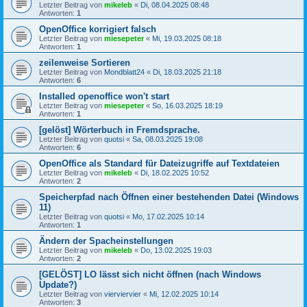
Letzter Beitrag von
mikeleb
«
Di, 08.04.2025 08:48
Antworten:
1
OpenOffice korrigiert falsch
Letzter Beitrag von
miesepeter
«
Mi, 19.03.2025 08:18
Antworten:
1
zeilenweise Sortieren
Letzter Beitrag von
Mondblatt24
«
Di, 18.03.2025 21:18
Antworten:
6
Installed openoffice won't start
Letzter Beitrag von
miesepeter
«
So, 16.03.2025 18:19
Antworten:
1
[gelöst] Wörterbuch in Fremdsprache.
Letzter Beitrag von
quotsi
«
Sa, 08.03.2025 19:08
Antworten:
6
OpenOffice als Standard für Dateizugriffe auf Textdateien
Letzter Beitrag von
mikeleb
«
Di, 18.02.2025 10:52
Antworten:
2
Speicherpfad nach Öffnen einer bestehenden Datei (Windows
11)
Letzter Beitrag von
quotsi
«
Mo, 17.02.2025 10:14
Antworten:
1
Ändern der Spacheinstellungen
Letzter Beitrag von
mikeleb
«
Do, 13.02.2025 19:03
Antworten:
2
[GELÖST] LO lässt sich nicht öffnen (nach Windows
Update?)
Letzter Beitrag von
vierviervier
«
Mi, 12.02.2025 10:14
Antworten:
3