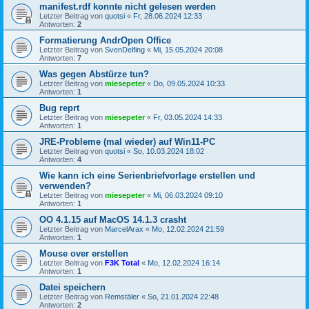
manifest.rdf konnte nicht gelesen werden
Letzter Beitrag von
quotsi
«
Fr, 28.06.2024 12:33
Antworten:
2
Formatierung AndrOpen Office
Letzter Beitrag von
SvenDelfing
«
Mi, 15.05.2024 20:08
Antworten:
7
Was gegen Abstürze tun?
Letzter Beitrag von
miesepeter
«
Do, 09.05.2024 10:33
Antworten:
1
Bug reprt
Letzter Beitrag von
miesepeter
«
Fr, 03.05.2024 14:33
Antworten:
1
JRE-Probleme (mal wieder) auf Win11-PC
Letzter Beitrag von
quotsi
«
So, 10.03.2024 18:02
Antworten:
4
Wie kann ich eine Serienbriefvorlage erstellen und
verwenden?
Letzter Beitrag von
miesepeter
«
Mi, 06.03.2024 09:10
Antworten:
1
OO 4.1.15 auf MacOS 14.1.3 crasht
Letzter Beitrag von
MarcelArax
«
Mo, 12.02.2024 21:59
Antworten:
1
Mouse over erstellen
Letzter Beitrag von
F3K Total
«
Mo, 12.02.2024 16:14
Antworten:
1
Datei speichern
Letzter Beitrag von
Remstäler
«
So, 21.01.2024 22:48
Antworten:
2