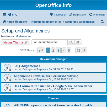
OpenOffice.info
FAQ
Impressum
Registrieren
Anmelden
S
Foren-Übersicht
Programmkomponenten
Setup und Allgemeines
u
Setup und Allgemeines
c
Moderator:
Moderatoren
h
Suche
Erweiterte Suche
Neues Thema
e
Seite
1
von
73
1
2
3
4
5
73
Nächste
3603 Themen
…
Bekanntmachungen
FAQ -Allgemeines
Letzter Beitrag von
Stephan
«
Sa, 31.08.2013 20:33
Allgemeine Hinweise zur Forumsbenutzung
Letzter Beitrag von
Stephan
«
Do, 16.08.2012 21:41
Das Forum durchsuchen - Google & Co. helfen dabei
Letzter Beitrag von
Stephan
«
Do, 16.08.2012 21:37
Themen
WARNUNG: openoffice.de ist keine Seite des Projekts!