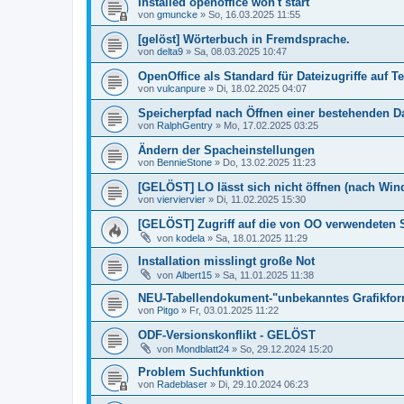
Installed openoffice won't start
von
gmuncke
»
So, 16.03.2025 11:55
[gelöst] Wörterbuch in Fremdsprache.
von
delta9
»
Sa, 08.03.2025 10:47
OpenOffice als Standard für Dateizugriffe auf T
von
vulcanpure
»
Di, 18.02.2025 04:07
Speicherpfad nach Öffnen einer bestehenden D
von
RalphGentry
»
Mo, 17.02.2025 03:25
Ändern der Spacheinstellungen
von
BennieStone
»
Do, 13.02.2025 11:23
[GELÖST] LO lässt sich nicht öffnen (nach Wi
von
vierviervier
»
Di, 11.02.2025 15:30
[GELÖST] Zugriff auf die von OO verwendeten
von
kodela
»
Sa, 18.01.2025 11:29
Installation misslingt große Not
von
Albert15
»
Sa, 11.01.2025 11:38
NEU-Tabellendokument-"unbekanntes Grafikfor
von
Pitgo
»
Fr, 03.01.2025 11:22
ODF-Versionskonflikt - GELÖST
von
Mondblatt24
»
So, 29.12.2024 15:20
Problem Suchfunktion
von
Radeblaser
»
Di, 29.10.2024 06:23