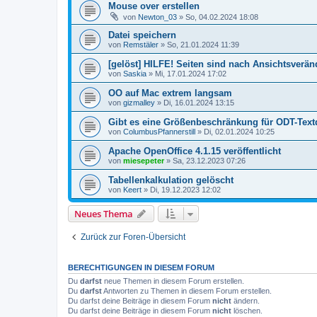
Mouse over erstellen
von
Newton_03
»
So, 04.02.2024 18:08
Datei speichern
von
Remstäler
»
So, 21.01.2024 11:39
[gelöst] HILFE! Seiten sind nach Ansichtsver
von
Saskia
»
Mi, 17.01.2024 17:02
OO auf Mac extrem langsam
von
gizmalley
»
Di, 16.01.2024 13:15
Gibt es eine Größenbeschränkung für ODT-Tex
von
ColumbusPfannerstill
»
Di, 02.01.2024 10:25
Apache OpenOffice 4.1.15 veröffentlicht
von
miesepeter
»
Sa, 23.12.2023 07:26
Tabellenkalkulation gelöscht
von
Keert
»
Di, 19.12.2023 12:02
Neues Thema
Zurück zur Foren-Übersicht
BERECHTIGUNGEN IN DIESEM FORUM
Du
darfst
neue Themen in diesem Forum erstellen.
Du
darfst
Antworten zu Themen in diesem Forum erstellen.
Du darfst deine Beiträge in diesem Forum
nicht
ändern.
Du darfst deine Beiträge in diesem Forum
nicht
löschen.