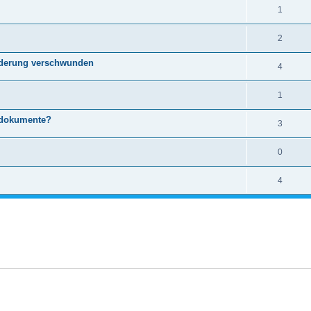
1
2
änderung verschwunden
4
1
tdokumente?
3
0
4