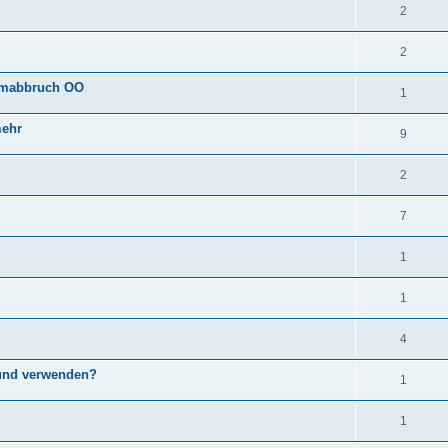
2
2
ammabbruch OO
1
mehr
9
2
7
1
1
4
n und verwenden?
1
1