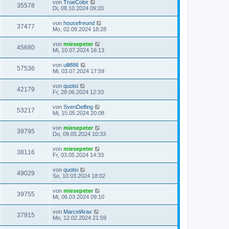
von
TrueColor
35578
Di, 08.10.2024 09:20
von
housefreund
37477
Mo, 02.09.2024 18:28
von
miesepeter
45680
Mi, 10.07.2024 16:13
von
ulli886
57536
Mi, 03.07.2024 17:59
von
quotsi
42179
Fr, 28.06.2024 12:33
von
SvenDelfing
53217
Mi, 15.05.2024 20:08
von
miesepeter
39795
Do, 09.05.2024 10:33
von
miesepeter
38116
Fr, 03.05.2024 14:33
von
quotsi
49029
So, 10.03.2024 18:02
von
miesepeter
39755
Mi, 06.03.2024 09:10
von
MarcelArax
37915
Mo, 12.02.2024 21:59