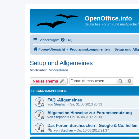
OpenOffice.info
deutsches Forum rund um Apache O
Schnellzugriff
FAQ
Foren-Übersicht
Programmkomponenten
Setup und All
Setup und Allgemeines
Moderator:
Moderatoren
Suche
Erw
Neues Thema
BEKANNTMACHUNGEN
FAQ -Allgemeines
von
Stephan
»
Sa, 31.08.2013 20:33
Allgemeine Hinweise zur Forumsbenutzung
von
Stephan
»
Do, 16.08.2012 21:41
Das Forum durchsuchen - Google & Co. helfen 
von
Stephan
»
Do, 16.08.2012 21:37