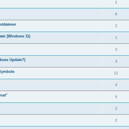
1
6
extdateien
2
atei (Windows 11)
1
2
ndows Update?)
3
 Symbole
11
4
mat"
4
2
2