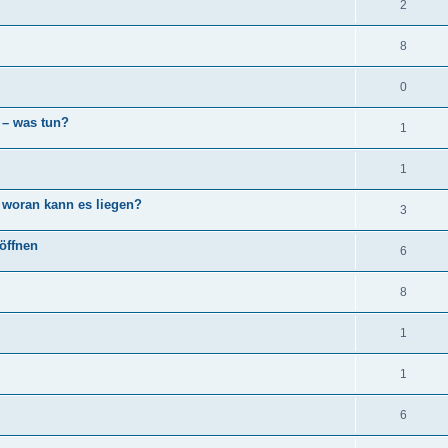
2
8
0
 – was tun?
1
1
 woran kann es liegen?
3
öffnen
6
8
1
1
6