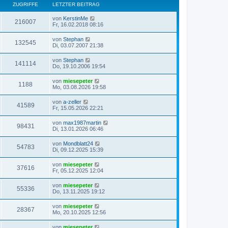
ZUGRIFFE
LETZTER BEITRAG
von
KerstinMe
216007
Fr, 16.02.2018 08:16
von
Stephan
132545
Di, 03.07.2007 21:38
von
Stephan
141114
Do, 19.10.2006 19:54
von
miesepeter
1188
Mo, 03.08.2026 19:58
von
a-zeller
41589
Fr, 15.05.2026 22:21
von
max1987martin
98431
Di, 13.01.2026 06:46
von
Mondblatt24
54783
Di, 09.12.2025 15:39
von
miesepeter
37616
Fr, 05.12.2025 12:04
von
miesepeter
55336
Do, 13.11.2025 19:12
von
miesepeter
28367
Mo, 20.10.2025 12:56
von
miesepeter