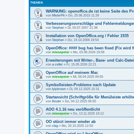
THEMEN
WARNUNG: openoffice.de ist keine Seite des Pr
von
MisterPit
»
Do, 25.06.2015 11:28
Verbesserungsvorschläge und Fehlermeldungen
von
Stephan
»
Di, 03.07.2007 21:38
Installation von OpenOffice.org / Fehler 1935
von
Stephan
»
Do, 19.10.2006 19:54
OpenOffice: #### bug has been fixed (Fix wird
von
miesepeter
»
Mo, 03.08.2026 19:58
Erweiterungen mit Writer-, Base- und Calc-Datei
von
a-zeller
»
Fr, 15.05.2026 22:21
OpenOffice auf meinem Mac
von
miesepeter
»
Mi, 09.04.2025 09:55
Symbolleisten-Probleme nach Update
von
lylybrown
»
Di, 09.12.2025 15:31
Startansicht (Schriftgröße für Menüleiste erhöh
von
Bouler
»
Do, 04.12.2025 06:50
AOO 4.1.16 neu veröffentlicht
von
miesepeter
»
Do, 13.11.2025 19:12
OO stürzt immer wieder ab
von
clag
»
Mo, 20.10.2025 12:50
OpenOffice wird zu LibreOffice