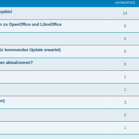
ANTWORTEN
ojekts!
14
 zu OpenOffice und LibreOffice
0
0
 für kommendes Update erwartet)
0
en aktualisieren?
0
1
1
en)
3
0
1