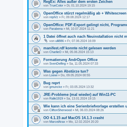
RegEx: Alles außer dem ersten Zeichen
von
TrueColor
»
Di, 01.10.2024 19:15
OpenOffice stürzt regelmäßig ab + Whitescreen
von
repiVz
»
Fr, 09.08.2024 12:17
OpenOffice: PDF-Export gelingt nicht, Progr
von
Parabena
»
Mi, 10.07.2024 11:21
1 Datei öffnet auch nach Neuinstallation nicht 
von
ulli886
»
Fr, 07.06.2024 16:09
manifest.rdf konnte nicht gelesen werden
von
CharlieO
»
Mi, 05.06.2024 15:13
Formatierung AndrOpen Office
von
SvenDelfing
»
Sa, 11.05.2024 07:33
Was gegen Abstürze tun?
von
Loewi
»
Do, 09.05.2024 00:55
Bug reprt
von
gmuncke
»
Fr, 03.05.2024 13:32
JRE-Probleme (mal wieder) auf Win11-PC
von
Ralle1919
»
Sa, 13.01.2024 19:15
Wie kann ich eine Serienbriefvorlage erstelle
von
CliftonSherwood
»
Mi, 06.03.2024 08:26
OO 4.1.15 auf MacOS 14.1.3 crasht
von
MarcelArax
»
Mo, 12.02.2024 20:20