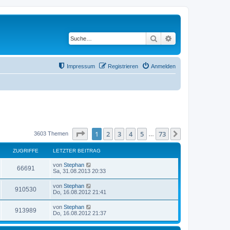
Suche
Erweiterte Suche
Impressum
Registrieren
Anmelden
Seite
1
von
73
1
2
3
4
5
73
Nächste
3603 Themen
…
ZUGRIFFE
LETZTER BEITRAG
von
Stephan
66691
Sa, 31.08.2013 20:33
von
Stephan
910530
Do, 16.08.2012 21:41
von
Stephan
913989
Do, 16.08.2012 21:37