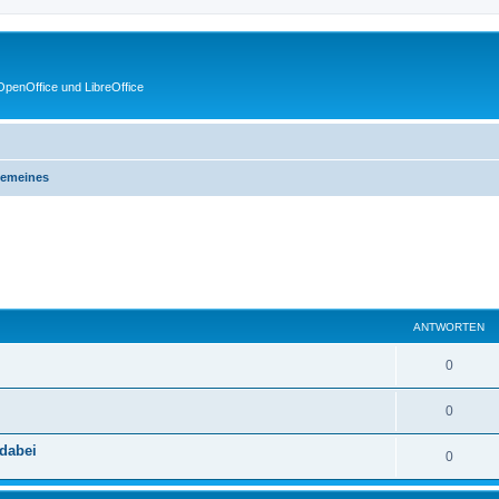
penOffice und LibreOffice
gemeines
eiterte Suche
ANTWORTEN
0
0
dabei
0