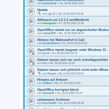
von
loewenfreak
»
So, 28.09.2025 18:27
Update
von
cgc-11
»
Sa, 20.09.2025 09:46
AltSearch.oxt 1.5.1.2 veröffentlicht
von
miesepeter
»
Fr, 29.08.2025 21:46
OpenOffice startet nur im abgesicherten Modus
von
sophia2005
»
Mo, 30.06.2025 08:47
Absturz bei Makroaufruf in Calc
von
lauralordelaure
»
Di, 10.06.2025 05:23
OpenOffice startet langsam unter Windows 11 –
von
lyly19
»
Do, 05.06.2025 05:19
Dateien lassen sich nur noch schreibgeschützt 
von
Kurt
»
Mi, 28.09.2016 10:29
Dateien lassen sich plötzlich nicht mehr öffnen
von
Renam
»
Mi, 14.09.2022 20:02
Hinweis auf Antwort
von
15Albert
»
Mo, 07.04.2025 12:50
OpenOffice korrigiert falsch
von
Speedy08
»
So, 16.03.2025 15:24
zeilenweise Sortieren
von
Roschka68
»
So, 16.03.2025 00:30