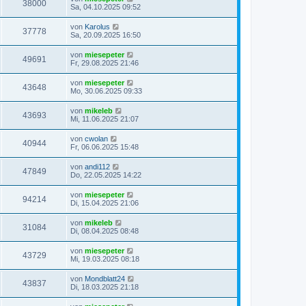
38000
Sa, 04.10.2025 09:52
von
Karolus
37778
Sa, 20.09.2025 16:50
von
miesepeter
49691
Fr, 29.08.2025 21:46
von
miesepeter
43648
Mo, 30.06.2025 09:33
von
mikeleb
43693
Mi, 11.06.2025 21:07
von
cwolan
40944
Fr, 06.06.2025 15:48
von
andi112
47849
Do, 22.05.2025 14:22
von
miesepeter
94214
Di, 15.04.2025 21:06
von
mikeleb
31084
Di, 08.04.2025 08:48
von
miesepeter
43729
Mi, 19.03.2025 08:18
von
Mondblatt24
43837
Di, 18.03.2025 21:18