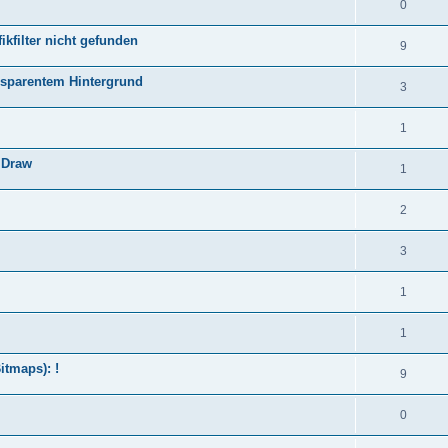
0
ikfilter nicht gefunden
9
ansparentem Hintergrund
3
1
 Draw
1
2
3
1
1
itmaps): !
9
0