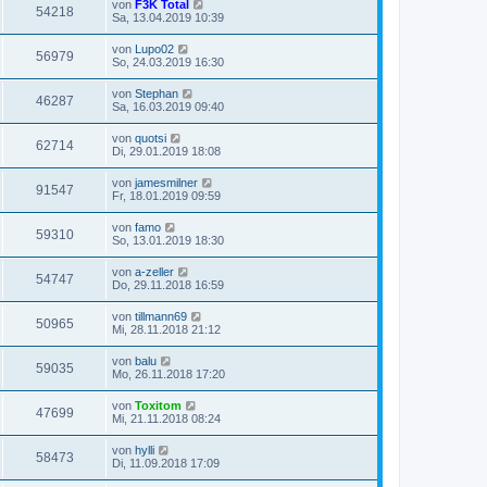
von
F3K Total
54218
Sa, 13.04.2019 10:39
von
Lupo02
56979
So, 24.03.2019 16:30
von
Stephan
46287
Sa, 16.03.2019 09:40
von
quotsi
62714
Di, 29.01.2019 18:08
von
jamesmilner
91547
Fr, 18.01.2019 09:59
von
famo
59310
So, 13.01.2019 18:30
von
a-zeller
54747
Do, 29.11.2018 16:59
von
tillmann69
50965
Mi, 28.11.2018 21:12
von
balu
59035
Mo, 26.11.2018 17:20
von
Toxitom
47699
Mi, 21.11.2018 08:24
von
hylli
58473
Di, 11.09.2018 17:09