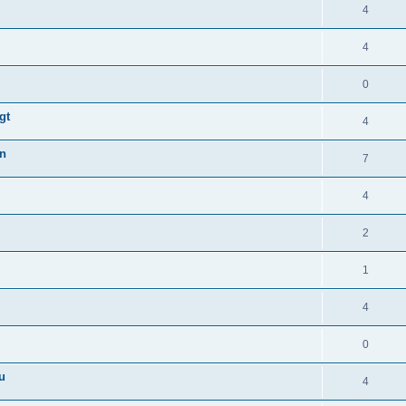
4
4
0
gt
4
en
7
4
2
1
4
0
u
4