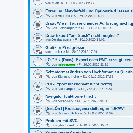
von
quotsi
»
Fr, 27.06.2025 19:33
Formular: Markierfeld und Optionsfeld lassen 
von
André25
»
Sa, 24.08.2024 15:14
Draw: Wie mit ausreichender Auflösung nach .j
von
Delabarquera
»
Mi, 13.12.2023 01:33
Draw-Export "am Stück" nicht möglich?
von
Delabarquera
»
Fr, 20.10.2023 13:01
Grafik in Pixelgrösse
von
a-zeller
»
Mo, 20.02.2012 17:29
LO 7.5.x (Draw): Export nach PNG erzeugt leere
von
miesepeter
»
Fr, 16.06.2023 11:22
Seitenformat ändern von Hochformat zu Querf
von
Sigmund Keller
»
Sa, 03.12.2022 17:33
PDF-Export funktioniert nicht richtig
von
Delabarquera
»
Do, 25.08.2022 15:33
Navigator funktioniert nicht
von
MichaJo27
»
Mi, 14.09.2022 20:51
[GELÖST] Kreisbogenerstellung in "DRAW"
von
Sigmund Keller
»
Di, 17.05.2022 08:34
Problem mit SVG
von
„das Board“
»
Di, 10.05.2022 15:24
Kommentare Gruppieren