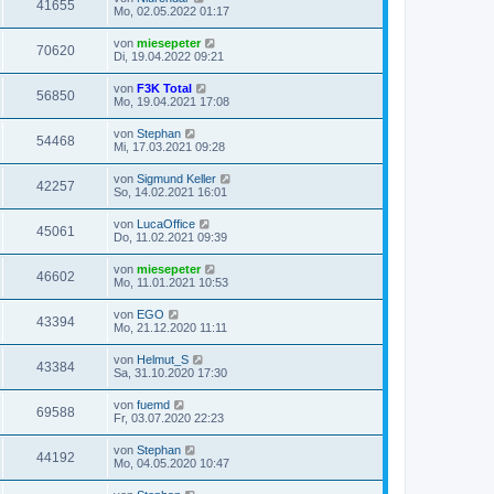
41655
Mo, 02.05.2022 01:17
von
miesepeter
70620
Di, 19.04.2022 09:21
von
F3K Total
56850
Mo, 19.04.2021 17:08
von
Stephan
54468
Mi, 17.03.2021 09:28
von
Sigmund Keller
42257
So, 14.02.2021 16:01
von
LucaOffice
45061
Do, 11.02.2021 09:39
von
miesepeter
46602
Mo, 11.01.2021 10:53
von
EGO
43394
Mo, 21.12.2020 11:11
von
Helmut_S
43384
Sa, 31.10.2020 17:30
von
fuemd
69588
Fr, 03.07.2020 22:23
von
Stephan
44192
Mo, 04.05.2020 10:47