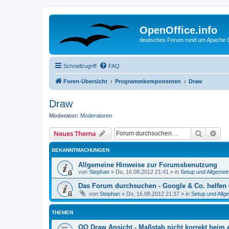
OpenOffice.info
deutsches Forum rund um Apache O
Schnellzugriff
FAQ
Foren-Übersicht
Programmkomponenten
Draw
Draw
Moderator:
Moderatoren
Suche
Erw
Neues Thema
BEKANNTMACHUNGEN
Allgemeine Hinweise zur Forumsbenutzung
von
Stephan
»
Do, 16.08.2012 21:41
» in
Setup und Allgemei
Das Forum durchsuchen - Google & Co. helfen 
von
Stephan
»
Do, 16.08.2012 21:37
» in
Setup und Allg
THEMEN
OO Draw Ansicht - Maßstab nicht korrekt beim 