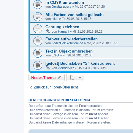
In CMYK umwandeln
von
Delabarquera
»
Mi, 12.07.2017 14:20
Alle Farben von selbst gelöscht
von
nikki
»
Fr, 30.03.2018 15:15
Gehrung zeichnen
von
Hamani
»
Mi, 21.03.2018 19:25
Farbverlauf wiederherstellen
von
JederHoltSichDenTod
»
Mo, 26.02.2018 13:51
Text in Objekt umbrechen
von
EGO
»
Fr, 26.01.2018 12:03
[gelöst] Buchstaben "S" konstruieren.
von
vierviervier
»
Do, 04.05.2017 13:18
Neues Thema
Zurück zur Foren-Übersicht
BERECHTIGUNGEN IN DIESEM FORUM
Du
darfst
neue Themen in diesem Forum erstellen.
Du
darfst
Antworten zu Themen in diesem Forum erstellen.
Du darfst deine Beiträge in diesem Forum
nicht
ändern.
Du darfst deine Beiträge in diesem Forum
nicht
löschen.
Du darfst
keine
Dateianhänge in diesem Forum erstellen.