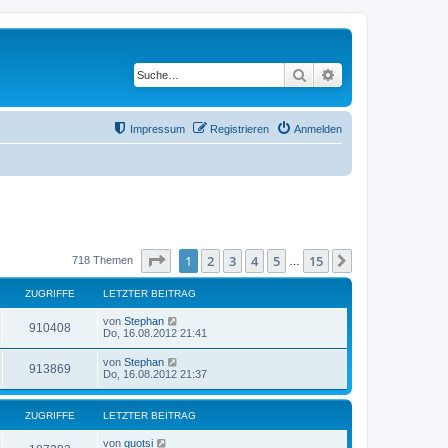
Suche
Erweiterte Suche
Impressum
Registrieren
Anmelden
Seite
1
von
15
1
2
3
4
5
15
Nächste
718 Themen
…
ZUGRIFFE
LETZTER BEITRAG
von
Stephan
910408
Do, 16.08.2012 21:41
von
Stephan
913869
Do, 16.08.2012 21:37
ZUGRIFFE
LETZTER BEITRAG
von
quotsi