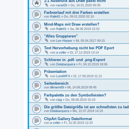
1:1 Ausdruck aus Draw passt nicht
von
raziel28
»
Do, 16.01.2020 00:35
Farbverlauf mit drei Farben erstellen
von
Ralle81
»
Do, 09.01.2020 02:10
Mind-Maps mit Draw erstellen?
von
Ralle81
»
Sa, 08.06.2019 22:52
"Alles Gruppieren"
von
Lex-Harper
»
Mi, 05.04.2017 09:15
Text Hervorhebung nicht bei PDF Eport
von
a-zeller
»
Di, 17.12.2019 13:14
Schlieren in .pdf- und .png-Export
von
Delabarquera
»
Fr, 04.10.2019 18:06
Präsentation
von
LundWFS
»
Di, 17.09.2019 11:12
Seitenbereich
von
tillmann69
»
Mi, 14.08.2019 09:45
Farbpalette zu den Symbolleisten?
von
clag
»
Do, 08.08.2019 15:19
Die größte Dateigröße ist am schnellsten zu la
von
Delabarquera
»
Mo, 22.07.2019 14:19
ClipArt Gallery Dateiformat
von
a-zeller
»
Fr, 31.05.2019 12:24