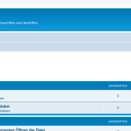
penOffice und LibreOffice
eiterte Suche
ANTWORTEN
0
nes
dabei
0
emeines
ANTWORTEN
erneuten Öffnen der Datei