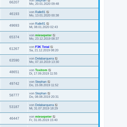
von
Stephan
66207
Mo, 20.01.2020 09:48
von
Ralle81
46193
Mo, 13.01.2020 00:38
von
Ralle81
49693
Mi, 08.01.2020 02:43
von
miesepeter
65374
Mo, 23.12.2019 08:37
von
F3K Total
61267
Sa, 21.12.2019 08:20
von
Delabarquera
63590
Mo, 07.10.2019 13:30
von
Toxitom
48651
Di, 17.09.2019 11:55
von
Stephan
49742
Do, 15.08.2019 11:52
von
Stephan
58777
Do, 08.08.2019 20:31
von
Delabarquera
53187
Mi, 31.07.2019 18:29
von
miesepeter
46447
Fr, 31.05.2019 15:40