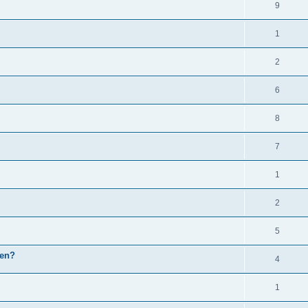
9
1
2
6
8
7
1
2
5
den?
4
1