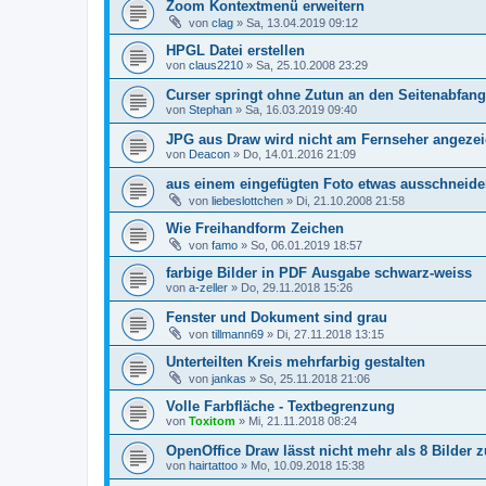
Zoom Kontextmenü erweitern
von
clag
»
Sa, 13.04.2019 09:12
HPGL Datei erstellen
von
claus2210
»
Sa, 25.10.2008 23:29
Curser springt ohne Zutun an den Seitenabfang
von
Stephan
»
Sa, 16.03.2019 09:40
JPG aus Draw wird nicht am Fernseher angezei
von
Deacon
»
Do, 14.01.2016 21:09
aus einem eingefügten Foto etwas ausschneid
von
liebeslottchen
»
Di, 21.10.2008 21:58
Wie Freihandform Zeichen
von
famo
»
So, 06.01.2019 18:57
farbige Bilder in PDF Ausgabe schwarz-weiss
von
a-zeller
»
Do, 29.11.2018 15:26
Fenster und Dokument sind grau
von
tillmann69
»
Di, 27.11.2018 13:15
Unterteilten Kreis mehrfarbig gestalten
von
jankas
»
So, 25.11.2018 21:06
Volle Farbfläche - Textbegrenzung
von
Toxitom
»
Mi, 21.11.2018 08:24
OpenOffice Draw lässt nicht mehr als 8 Bilder z
von
hairtattoo
»
Mo, 10.09.2018 15:38