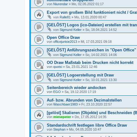
von
Niurendar
»
Mo, 02.05.2022 01:17
Export von großem Bild funktioniert nicht / Graf
von
Ralle81
»
Mo, 13.01.2020 00:47
[GELÖST] Logos (ico-Dateien) erstellen mit tr
von
Sigmund Keller
»
So, 18.04.2021 14:52
Open Office Draw
von
officejunkie2013
»
Mi, 17.03.2021 09:18
[GELÖST] Anführungszeichen in "Open Office"
von
Sigmund Keller
»
So, 14.02.2021 14:06
OO Draw Maßstab beim Drucken nicht korrekt
von
quotsi
»
Sa, 23.01.2021 12:46
[GELÖST] Logoerstellung mit Draw
von
Sigmund Keller
»
So, 10.01.2021 13:30
Seitenbereich wieder andocken
von
EGO
»
Sa, 19.12.2020 17:19
Auf- bzw. Abrunden von Dezimalstellen
von
Waschbaer1983
»
Fr, 23.10.2020 22:57
[gelöst] Skalieren (Objekte) und Beschneiden (B
von
miesepeter
»
Do, 17.05.2012 14:35
Standardschrift festlegen libre Office Draw
von
Stephan
»
Mo, 04.05.2020 10:47