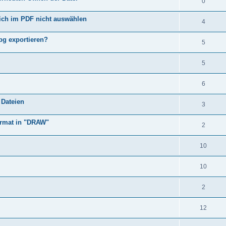
0
sich im PDF nicht auswählen
4
pg exportieren?
5
5
6
 Dateien
3
ormat in "DRAW"
2
10
10
2
12