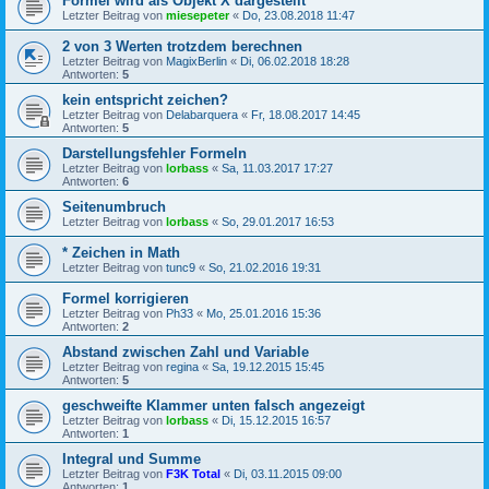
Formel wird als Objekt X dargestellt
Letzter Beitrag von
miesepeter
«
Do, 23.08.2018 11:47
2 von 3 Werten trotzdem berechnen
Letzter Beitrag von
MagixBerlin
«
Di, 06.02.2018 18:28
Antworten:
5
kein entspricht zeichen?
Letzter Beitrag von
Delabarquera
«
Fr, 18.08.2017 14:45
Antworten:
5
Darstellungsfehler Formeln
Letzter Beitrag von
lorbass
«
Sa, 11.03.2017 17:27
Antworten:
6
Seitenumbruch
Letzter Beitrag von
lorbass
«
So, 29.01.2017 16:53
* Zeichen in Math
Letzter Beitrag von
tunc9
«
So, 21.02.2016 19:31
Formel korrigieren
Letzter Beitrag von
Ph33
«
Mo, 25.01.2016 15:36
Antworten:
2
Abstand zwischen Zahl und Variable
Letzter Beitrag von
regina
«
Sa, 19.12.2015 15:45
Antworten:
5
geschweifte Klammer unten falsch angezeigt
Letzter Beitrag von
lorbass
«
Di, 15.12.2015 16:57
Antworten:
1
Integral und Summe
Letzter Beitrag von
F3K Total
«
Di, 03.11.2015 09:00
Antworten:
1