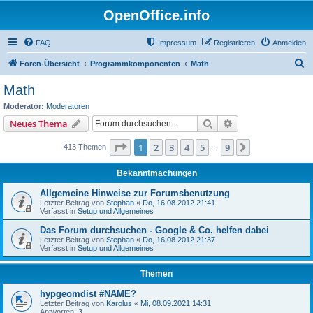
OpenOffice.info
FAQ
Impressum
Registrieren
Anmelden
S
Foren-Übersicht
Programmkomponenten
Math
u
Math
c
Moderator:
Moderatoren
h
Suche
Erweiterte Suche
Neues Thema
e
Seite
1
von
9
1
2
3
4
5
9
Nächste
413 Themen
…
Bekanntmachungen
Allgemeine Hinweise zur Forumsbenutzung
Letzter Beitrag von
Stephan
«
Do, 16.08.2012 21:41
Verfasst in
Setup und Allgemeines
Das Forum durchsuchen - Google & Co. helfen dabei
Letzter Beitrag von
Stephan
«
Do, 16.08.2012 21:37
Verfasst in
Setup und Allgemeines
Themen
hypgeomdist #NAME?
Letzter Beitrag von
Karolus
«
Mi, 08.09.2021 14:31
Antworten:
3