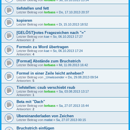
tiefstellen und fett
Letzter Beitrag von
lorbass
«
Do, 17.10.2013 20:37
kopieren
Letzter Beitrag von
lorbass
«
Di, 15.10.2013 18:52
[GELÖST]rotes Fragezeichen nach "="
Letzter Beitrag von
kae
«
So, 06.10.2013 17:27
Antworten:
2
Formeln zu Word übertragen
Letzter Beitrag von
kae
«
So, 06.10.2013 17:24
Antworten:
4
[Format] Abstände zum Bruchstrich
Letzter Beitrag von
lorbass
«
Mi, 11.09.2013 16:42
Formel in einer Zeile leicht anheben?
Letzter Beitrag von
_Unwissender
«
Do, 29.08.2013 09:54
Antworten:
5
Tiefstellen: csub verschiebt rsub
Letzter Beitrag von
lorbass
«
Sa, 03.08.2013 13:17
Antworten:
1
Beta mit "Dach"
Letzter Beitrag von
lorbass
«
Sa, 27.07.2013 15:44
Antworten:
2
Ubereinanderladen von Zeichen
Letzter Beitrag von
matlat
«
Sa, 27.07.2013 00:15
Bruchstrich einfügen