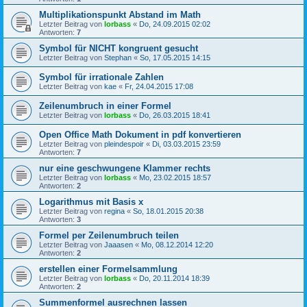
Multiplikationspunkt Abstand im Math
Letzter Beitrag von
lorbass
«
Do, 24.09.2015 02:02
Antworten:
7
Symbol für NICHT kongruent gesucht
Letzter Beitrag von
Stephan
«
So, 17.05.2015 14:15
Symbol für irrationale Zahlen
Letzter Beitrag von
kae
«
Fr, 24.04.2015 17:08
Zeilenumbruch in einer Formel
Letzter Beitrag von
lorbass
«
Do, 26.03.2015 18:41
Open Office Math Dokument in pdf konvertieren
Letzter Beitrag von
pleindespoir
«
Di, 03.03.2015 23:59
Antworten:
7
nur eine geschwungene Klammer rechts
Letzter Beitrag von
lorbass
«
Mo, 23.02.2015 18:57
Antworten:
2
Logarithmus mit Basis x
Letzter Beitrag von
regina
«
So, 18.01.2015 20:38
Antworten:
3
Formel per Zeilenumbruch teilen
Letzter Beitrag von
Jaaasen
«
Mo, 08.12.2014 12:20
Antworten:
2
erstellen einer Formelsammlung
Letzter Beitrag von
lorbass
«
Do, 20.11.2014 18:39
Antworten:
2
Summenformel ausrechnen lassen