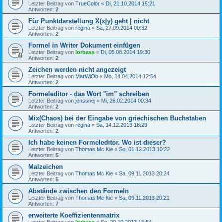
Letzter Beitrag von
TrueColor
«
Di, 21.10.2014 15:21
Antworten:
2
Für Punktdarstellung X(x|y) geht | nicht
Letzter Beitrag von
regina
«
Sa, 27.09.2014 00:32
Antworten:
2
Formel in Writer Dokument einfügen
Letzter Beitrag von
lorbass
«
Di, 05.08.2014 19:30
Antworten:
2
Zeichen werden nicht angezeigt
Letzter Beitrag von
MarWiOb
«
Mo, 14.04.2014 12:54
Antworten:
2
Formeleditor - das Wort "im" schreiben
Letzter Beitrag von
jenssnej
«
Mi, 26.02.2014 00:34
Antworten:
2
Mix(Chaos) bei der Eingabe von griechischen Buchstaben
Letzter Beitrag von
regina
«
Sa, 14.12.2013 18:29
Antworten:
2
Ich habe keinen Formeleditor. Wo ist dieser?
Letzter Beitrag von
Thomas Mc Kie
«
So, 01.12.2013 10:22
Antworten:
5
Malzeichen
Letzter Beitrag von
Thomas Mc Kie
«
Sa, 09.11.2013 20:24
Antworten:
5
Abstände zwischen den Formeln
Letzter Beitrag von
Thomas Mc Kie
«
Sa, 09.11.2013 20:21
Antworten:
7
erweiterte Koeffizientenmatrix
Letzter Beitrag von
lorbass
«
So, 20.10.2013 15:54