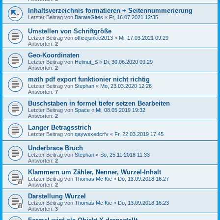
Inhaltsverzeichnis formatieren + Seitennummerierung
Letzter Beitrag von
BarateGites
«
Fr, 16.07.2021 12:35
Umstellen von Schriftgröße
Letzter Beitrag von
officejunkie2013
«
Mi, 17.03.2021 09:29
Antworten:
2
Geo-Koordinaten
Letzter Beitrag von
Helmut_S
«
Di, 30.06.2020 09:29
Antworten:
2
math pdf export funktionier nicht richtig
Letzter Beitrag von
Stephan
«
Mo, 23.03.2020 12:26
Antworten:
7
Buschstaben in formel tiefer setzen Bearbeiten
Letzter Beitrag von
Space
«
Mi, 08.05.2019 19:32
Antworten:
2
Langer Betragsstrich
Letzter Beitrag von
qaywsxedcrfv
«
Fr, 22.03.2019 17:45
Underbrace Bruch
Letzter Beitrag von
Stephan
«
So, 25.11.2018 11:33
Antworten:
2
Klammern um Zähler, Nenner, Wurzel-Inhalt
Letzter Beitrag von
Thomas Mc Kie
«
Do, 13.09.2018 16:27
Antworten:
2
Darstellung Wurzel
Letzter Beitrag von
Thomas Mc Kie
«
Do, 13.09.2018 16:23
Antworten:
3