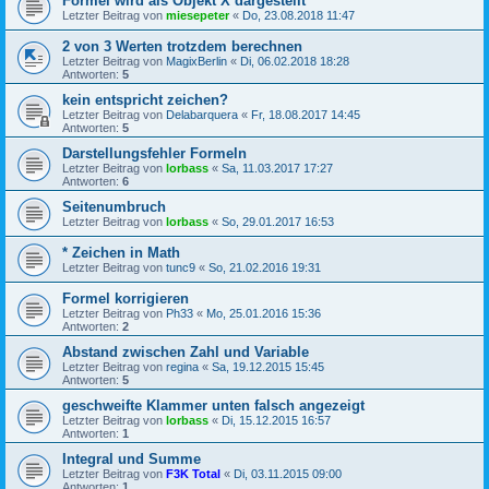
Formel wird als Objekt X dargestellt
Letzter Beitrag von
miesepeter
«
Do, 23.08.2018 11:47
2 von 3 Werten trotzdem berechnen
Letzter Beitrag von
MagixBerlin
«
Di, 06.02.2018 18:28
Antworten:
5
kein entspricht zeichen?
Letzter Beitrag von
Delabarquera
«
Fr, 18.08.2017 14:45
Antworten:
5
Darstellungsfehler Formeln
Letzter Beitrag von
lorbass
«
Sa, 11.03.2017 17:27
Antworten:
6
Seitenumbruch
Letzter Beitrag von
lorbass
«
So, 29.01.2017 16:53
* Zeichen in Math
Letzter Beitrag von
tunc9
«
So, 21.02.2016 19:31
Formel korrigieren
Letzter Beitrag von
Ph33
«
Mo, 25.01.2016 15:36
Antworten:
2
Abstand zwischen Zahl und Variable
Letzter Beitrag von
regina
«
Sa, 19.12.2015 15:45
Antworten:
5
geschweifte Klammer unten falsch angezeigt
Letzter Beitrag von
lorbass
«
Di, 15.12.2015 16:57
Antworten:
1
Integral und Summe
Letzter Beitrag von
F3K Total
«
Di, 03.11.2015 09:00
Antworten:
1