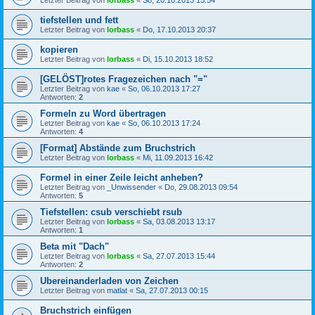
tiefstellen und fett
Letzter Beitrag von
lorbass
«
Do, 17.10.2013 20:37
kopieren
Letzter Beitrag von
lorbass
«
Di, 15.10.2013 18:52
[GELÖST]rotes Fragezeichen nach "="
Letzter Beitrag von
kae
«
So, 06.10.2013 17:27
Antworten:
2
Formeln zu Word übertragen
Letzter Beitrag von
kae
«
So, 06.10.2013 17:24
Antworten:
4
[Format] Abstände zum Bruchstrich
Letzter Beitrag von
lorbass
«
Mi, 11.09.2013 16:42
Formel in einer Zeile leicht anheben?
Letzter Beitrag von
_Unwissender
«
Do, 29.08.2013 09:54
Antworten:
5
Tiefstellen: csub verschiebt rsub
Letzter Beitrag von
lorbass
«
Sa, 03.08.2013 13:17
Antworten:
1
Beta mit "Dach"
Letzter Beitrag von
lorbass
«
Sa, 27.07.2013 15:44
Antworten:
2
Ubereinanderladen von Zeichen
Letzter Beitrag von
matlat
«
Sa, 27.07.2013 00:15
Bruchstrich einfügen