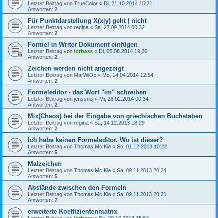
Letzter Beitrag von
TrueColor
«
Di, 21.10.2014 15:21
Antworten:
2
Für Punktdarstellung X(x|y) geht | nicht
Letzter Beitrag von
regina
«
Sa, 27.09.2014 00:32
Antworten:
2
Formel in Writer Dokument einfügen
Letzter Beitrag von
lorbass
«
Di, 05.08.2014 19:30
Antworten:
2
Zeichen werden nicht angezeigt
Letzter Beitrag von
MarWiOb
«
Mo, 14.04.2014 12:54
Antworten:
2
Formeleditor - das Wort "im" schreiben
Letzter Beitrag von
jenssnej
«
Mi, 26.02.2014 00:34
Antworten:
2
Mix(Chaos) bei der Eingabe von griechischen Buchstaben
Letzter Beitrag von
regina
«
Sa, 14.12.2013 18:29
Antworten:
2
Ich habe keinen Formeleditor. Wo ist dieser?
Letzter Beitrag von
Thomas Mc Kie
«
So, 01.12.2013 10:22
Antworten:
5
Malzeichen
Letzter Beitrag von
Thomas Mc Kie
«
Sa, 09.11.2013 20:24
Antworten:
5
Abstände zwischen den Formeln
Letzter Beitrag von
Thomas Mc Kie
«
Sa, 09.11.2013 20:21
Antworten:
7
erweiterte Koeffizientenmatrix
Letzter Beitrag von
lorbass
«
So, 20.10.2013 15:54