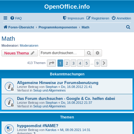
OpenOffice.info
FAQ
Impressum
Registrieren
Anmelden
S
Foren-Übersicht
Programmkomponenten
Math
u
Math
c
Moderator:
Moderatoren
h
Suche
Erweiterte Suche
Neues Thema
e
Seite
1
von
9
1
2
3
4
5
9
Nächste
413 Themen
…
Bekanntmachungen
Allgemeine Hinweise zur Forumsbenutzung
Letzter Beitrag von
Stephan
«
Do, 16.08.2012 21:41
Verfasst in
Setup und Allgemeines
Das Forum durchsuchen - Google & Co. helfen dabei
Letzter Beitrag von
Stephan
«
Do, 16.08.2012 21:37
Verfasst in
Setup und Allgemeines
Themen
hypgeomdist #NAME?
Letzter Beitrag von
Karolus
«
Mi, 08.09.2021 14:31
Antworten:
3