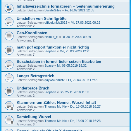
Inhaltsverzeichnis formatieren + Seitennummerierung
Letzter Beitrag von
BarateGites
«
Fr, 16.07.2021 12:35
Umstellen von Schriftgröße
Letzter Beitrag von
officejunkie2013
«
Mi, 17.03.2021 09:29
Antworten:
2
Geo-Koordinaten
Letzter Beitrag von
Helmut_S
«
Di, 30.06.2020 09:29
Antworten:
2
math pdf export funktionier nicht richtig
Letzter Beitrag von
Stephan
«
Mo, 23.03.2020 12:26
Antworten:
7
Buschstaben in formel tiefer setzen Bearbeiten
Letzter Beitrag von
Space
«
Mi, 08.05.2019 19:32
Antworten:
2
Langer Betragsstrich
Letzter Beitrag von
qaywsxedcrfv
«
Fr, 22.03.2019 17:45
Underbrace Bruch
Letzter Beitrag von
Stephan
«
So, 25.11.2018 11:33
Antworten:
2
Klammern um Zähler, Nenner, Wurzel-Inhalt
Letzter Beitrag von
Thomas Mc Kie
«
Do, 13.09.2018 16:27
Antworten:
2
Darstellung Wurzel
Letzter Beitrag von
Thomas Mc Kie
«
Do, 13.09.2018 16:23
Antworten:
3