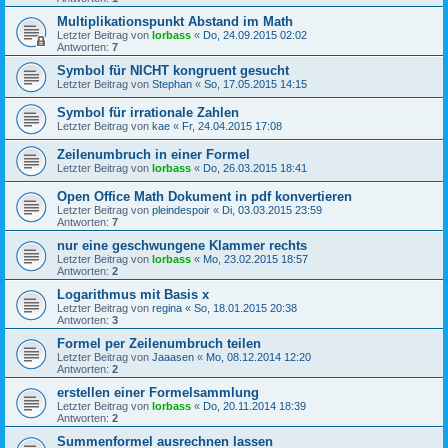
Multiplikationspunkt Abstand im Math
Letzter Beitrag von
lorbass
«
Do, 24.09.2015 02:02
Antworten:
7
Symbol für NICHT kongruent gesucht
Letzter Beitrag von
Stephan
«
So, 17.05.2015 14:15
Symbol für irrationale Zahlen
Letzter Beitrag von
kae
«
Fr, 24.04.2015 17:08
Zeilenumbruch in einer Formel
Letzter Beitrag von
lorbass
«
Do, 26.03.2015 18:41
Open Office Math Dokument in pdf konvertieren
Letzter Beitrag von
pleindespoir
«
Di, 03.03.2015 23:59
Antworten:
7
nur eine geschwungene Klammer rechts
Letzter Beitrag von
lorbass
«
Mo, 23.02.2015 18:57
Antworten:
2
Logarithmus mit Basis x
Letzter Beitrag von
regina
«
So, 18.01.2015 20:38
Antworten:
3
Formel per Zeilenumbruch teilen
Letzter Beitrag von
Jaaasen
«
Mo, 08.12.2014 12:20
Antworten:
2
erstellen einer Formelsammlung
Letzter Beitrag von
lorbass
«
Do, 20.11.2014 18:39
Antworten:
2
Summenformel ausrechnen lassen