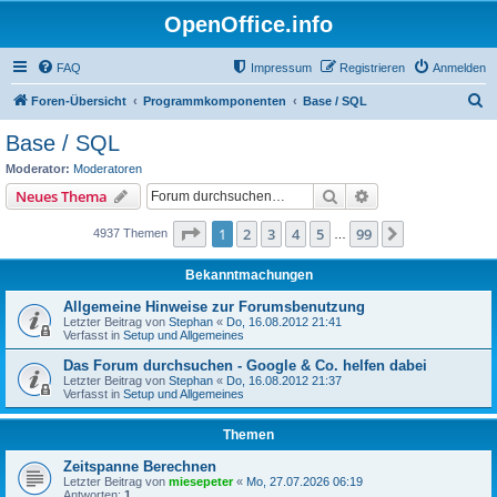
OpenOffice.info
FAQ
Impressum
Registrieren
Anmelden
S
Foren-Übersicht
Programmkomponenten
Base / SQL
u
Base / SQL
c
Moderator:
Moderatoren
h
Suche
Erweiterte Suche
Neues Thema
e
Seite
1
von
99
1
2
3
4
5
99
Nächste
4937 Themen
…
Bekanntmachungen
Allgemeine Hinweise zur Forumsbenutzung
Letzter Beitrag von
Stephan
«
Do, 16.08.2012 21:41
Verfasst in
Setup und Allgemeines
Das Forum durchsuchen - Google & Co. helfen dabei
Letzter Beitrag von
Stephan
«
Do, 16.08.2012 21:37
Verfasst in
Setup und Allgemeines
Themen
Zeitspanne Berechnen
Letzter Beitrag von
miesepeter
«
Mo, 27.07.2026 06:19
Antworten:
1