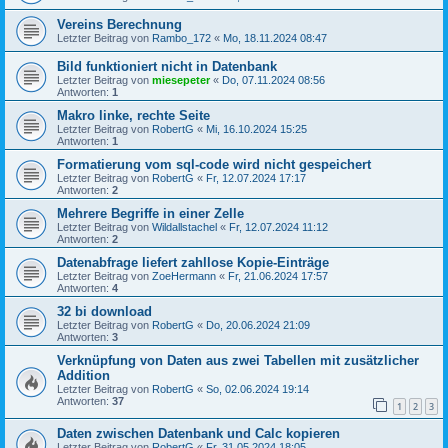
Vereins Berechnung
Letzter Beitrag von
Rambo_172
«
Mo, 18.11.2024 08:47
Bild funktioniert nicht in Datenbank
Letzter Beitrag von
miesepeter
«
Do, 07.11.2024 08:56
Antworten:
1
Makro linke, rechte Seite
Letzter Beitrag von
RobertG
«
Mi, 16.10.2024 15:25
Antworten:
1
Formatierung vom sql-code wird nicht gespeichert
Letzter Beitrag von
RobertG
«
Fr, 12.07.2024 17:17
Antworten:
2
Mehrere Begriffe in einer Zelle
Letzter Beitrag von
Wildallstachel
«
Fr, 12.07.2024 11:12
Antworten:
2
Datenabfrage liefert zahllose Kopie-Einträge
Letzter Beitrag von
ZoeHermann
«
Fr, 21.06.2024 17:57
Antworten:
4
32 bi download
Letzter Beitrag von
RobertG
«
Do, 20.06.2024 21:09
Antworten:
3
Verknüpfung von Daten aus zwei Tabellen mit zusätzlicher
Addition
Letzter Beitrag von
RobertG
«
So, 02.06.2024 19:14
Antworten:
37
1
2
3
Daten zwischen Datenbank und Calc kopieren
Letzter Beitrag von
RobertG
«
Fr, 31.05.2024 18:05