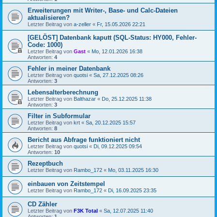
Erweiterungen mit Writer-, Base- und Calc-Dateien
aktualisieren?
Letzter Beitrag von
a-zeller
«
Fr, 15.05.2026 22:21
[GELÖST] Datenbank kaputt (SQL-Status: HY000, Fehler-
Code: 1000)
Letzter Beitrag von
Gast
«
Mo, 12.01.2026 16:38
Antworten:
4
Fehler in meiner Datenbank
Letzter Beitrag von
quotsi
«
Sa, 27.12.2025 08:26
Antworten:
3
Lebensalterberechnung
Letzter Beitrag von
Balthazar
«
Do, 25.12.2025 11:38
Antworten:
3
Filter in Subformular
Letzter Beitrag von
krt
«
Sa, 20.12.2025 15:57
Antworten:
8
Bericht aus Abfrage funktioniert nicht
Letzter Beitrag von
quotsi
«
Di, 09.12.2025 09:54
Antworten:
10
Rezeptbuch
Letzter Beitrag von
Rambo_172
«
Mo, 03.11.2025 16:30
einbauen von Zeitstempel
Letzter Beitrag von
Rambo_172
«
Di, 16.09.2025 23:35
CD Zähler
Letzter Beitrag von
F3K Total
«
Sa, 12.07.2025 11:40
Antworten:
1