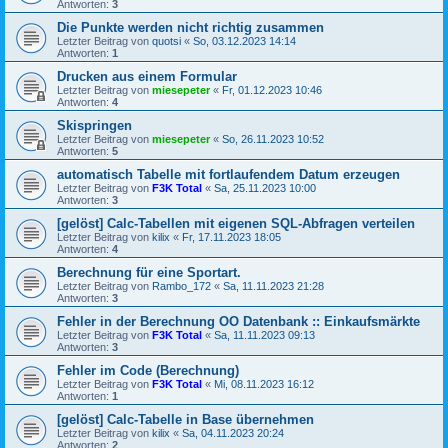
Antworten:
3
Die Punkte werden nicht richtig zusammen
Letzter Beitrag von
quotsi
«
So, 03.12.2023 14:14
Antworten:
1
Drucken aus einem Formular
Letzter Beitrag von
miesepeter
«
Fr, 01.12.2023 10:46
Antworten:
4
Skispringen
Letzter Beitrag von
miesepeter
«
So, 26.11.2023 10:52
Antworten:
5
automatisch Tabelle mit fortlaufendem Datum erzeugen
Letzter Beitrag von
F3K Total
«
Sa, 25.11.2023 10:00
Antworten:
3
[gelöst] Calc-Tabellen mit eigenen SQL-Abfragen verteilen
Letzter Beitrag von
kilix
«
Fr, 17.11.2023 18:05
Antworten:
4
Berechnung für eine Sportart.
Letzter Beitrag von
Rambo_172
«
Sa, 11.11.2023 21:28
Antworten:
3
Fehler in der Berechnung OO Datenbank :: Einkaufsmärkte
Letzter Beitrag von
F3K Total
«
Sa, 11.11.2023 09:13
Antworten:
3
Fehler im Code (Berechnung)
Letzter Beitrag von
F3K Total
«
Mi, 08.11.2023 16:12
Antworten:
1
[gelöst] Calc-Tabelle in Base übernehmen
Letzter Beitrag von
kilix
«
Sa, 04.11.2023 20:24
Antworten:
2