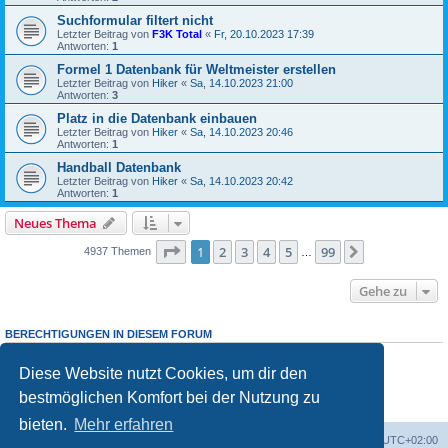
Suchformular filtert nicht
Letzter Beitrag von
F3K Total
«
Fr, 20.10.2023 17:39
Antworten:
1
Formel 1 Datenbank für Weltmeister erstellen
Letzter Beitrag von
Hiker
«
Sa, 14.10.2023 21:00
Antworten:
3
Platz in die Datenbank einbauen
Letzter Beitrag von
Hiker
«
Sa, 14.10.2023 20:46
Antworten:
1
Handball Datenbank
Letzter Beitrag von
Hiker
«
Sa, 14.10.2023 20:42
Antworten:
1
Neues Thema
Seite
1
von
99
1
2
3
4
5
99
Nächste
4937 Themen
…
Gehe zu
BERECHTIGUNGEN IN DIESEM FORUM
Du
darfst
neue Themen in diesem Forum erstellen.
Du
darfst
Antworten zu Themen in diesem Forum erstellen.
Diese Website nutzt Cookies, um dir den
Du darfst deine Beiträge in diesem Forum
nicht
ändern.
bestmöglichen Komfort bei der Nutzung zu
Du darfst deine Beiträge in diesem Forum
nicht
löschen.
Du darfst
keine
Dateianhänge in diesem Forum erstellen.
bieten.
Mehr erfahren
Foren-Übersicht
Alle Cookies löschen
Alle Zeiten sind
UTC+02:00