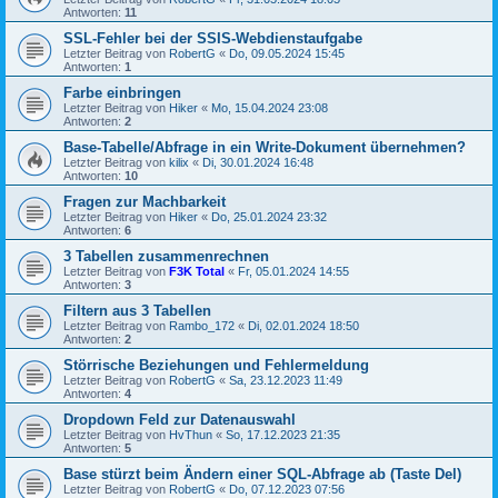
Antworten:
11
SSL-Fehler bei der SSIS-Webdienstaufgabe
Letzter Beitrag von
RobertG
«
Do, 09.05.2024 15:45
Antworten:
1
Farbe einbringen
Letzter Beitrag von
Hiker
«
Mo, 15.04.2024 23:08
Antworten:
2
Base-Tabelle/Abfrage in ein Write-Dokument übernehmen?
Letzter Beitrag von
kilix
«
Di, 30.01.2024 16:48
Antworten:
10
Fragen zur Machbarkeit
Letzter Beitrag von
Hiker
«
Do, 25.01.2024 23:32
Antworten:
6
3 Tabellen zusammenrechnen
Letzter Beitrag von
F3K Total
«
Fr, 05.01.2024 14:55
Antworten:
3
Filtern aus 3 Tabellen
Letzter Beitrag von
Rambo_172
«
Di, 02.01.2024 18:50
Antworten:
2
Störrische Beziehungen und Fehlermeldung
Letzter Beitrag von
RobertG
«
Sa, 23.12.2023 11:49
Antworten:
4
Dropdown Feld zur Datenauswahl
Letzter Beitrag von
HvThun
«
So, 17.12.2023 21:35
Antworten:
5
Base stürzt beim Ändern einer SQL-Abfrage ab (Taste Del)
Letzter Beitrag von
RobertG
«
Do, 07.12.2023 07:56