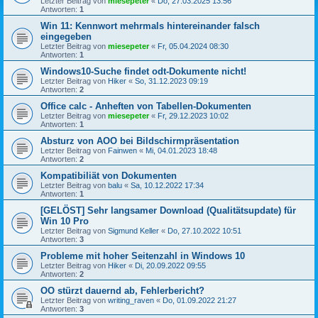
Letzter Beitrag von
miesepeter
«
Do, 27.03.2025 13:56
Antworten:
1
Win 11: Kennwort mehrmals hintereinander falsch
eingegeben
Letzter Beitrag von
miesepeter
«
Fr, 05.04.2024 08:30
Antworten:
1
Windows10-Suche findet odt-Dokumente nicht!
Letzter Beitrag von
Hiker
«
So, 31.12.2023 09:19
Antworten:
2
Office calc - Anheften von Tabellen-Dokumenten
Letzter Beitrag von
miesepeter
«
Fr, 29.12.2023 10:02
Antworten:
1
Absturz von AOO bei Bildschirmpräsentation
Letzter Beitrag von
Fainwen
«
Mi, 04.01.2023 18:48
Antworten:
2
Kompatibiliät von Dokumenten
Letzter Beitrag von
balu
«
Sa, 10.12.2022 17:34
Antworten:
1
[GELÖST] Sehr langsamer Download (Qualitätsupdate) für
Win 10 Pro
Letzter Beitrag von
Sigmund Keller
«
Do, 27.10.2022 10:51
Antworten:
3
Probleme mit hoher Seitenzahl in Windows 10
Letzter Beitrag von
Hiker
«
Di, 20.09.2022 09:55
Antworten:
2
OO stürzt dauernd ab, Fehlerbericht?
Letzter Beitrag von
writing_raven
«
Do, 01.09.2022 21:27
Antworten:
3