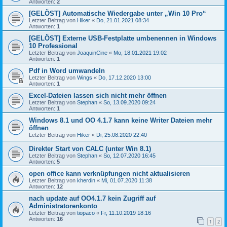
Antworten:
2
[GELÖST] Automatische Wiedergabe unter „Win 10 Pro“
Letzter Beitrag von
Hiker
«
Do, 21.01.2021 08:34
Antworten:
1
[GELÖST] Externe USB-Festplatte umbenennen in Windows
10 Professional
Letzter Beitrag von
JoaquinCine
«
Mo, 18.01.2021 19:02
Antworten:
1
Pdf in Word umwandeln
Letzter Beitrag von
Wings
«
Do, 17.12.2020 13:00
Antworten:
1
Excel-Dateien lassen sich nicht mehr öffnen
Letzter Beitrag von
Stephan
«
So, 13.09.2020 09:24
Antworten:
1
Windows 8.1 und OO 4.1.7 kann keine Writer Dateien mehr
öffnen
Letzter Beitrag von
Hiker
«
Di, 25.08.2020 22:40
Direkter Start von CALC (unter Win 8.1)
Letzter Beitrag von
Stephan
«
So, 12.07.2020 16:45
Antworten:
5
open office kann verknüpfungen nicht aktualisieren
Letzter Beitrag von
kherdin
«
Mi, 01.07.2020 11:38
Antworten:
12
nach update auf OO4.1.7 kein Zugriff auf
Administratorenkonto
Letzter Beitrag von
tiopaco
«
Fr, 11.10.2019 18:16
Antworten:
16
1
2