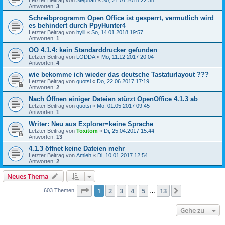
Antworten:
3
Schreibprogramm Open Office ist gesperrt, vermutlich wird
es behindert durch PpyHunter4
Letzter Beitrag von
hylli
«
So, 14.01.2018 19:57
Antworten:
1
OO 4.1.4: kein Standarddrucker gefunden
Letzter Beitrag von
LODDA
«
Mo, 11.12.2017 20:04
Antworten:
4
wie bekomme ich wieder das deutsche Tastaturlayout ???
Letzter Beitrag von
quotsi
«
Do, 22.06.2017 17:19
Antworten:
2
Nach Öffnen einiger Dateien stürzt OpenOffice 4.1.3 ab
Letzter Beitrag von
quotsi
«
Mo, 01.05.2017 09:45
Antworten:
1
Writer: Neu aus Explorer=keine Sprache
Letzter Beitrag von
Toxitom
«
Di, 25.04.2017 15:44
Antworten:
13
4.1.3 öffnet keine Dateien mehr
Letzter Beitrag von
Amleh
«
Di, 10.01.2017 12:54
Antworten:
2
Neues Thema
Seite
1
von
13
1
2
3
4
5
13
Nächste
603 Themen
…
Gehe zu