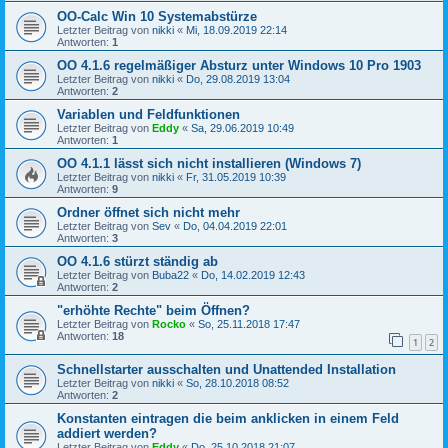
OO-Calc Win 10 Systemabstürze
Letzter Beitrag von
nikki
«
Mi, 18.09.2019 22:14
Antworten:
1
OO 4.1.6 regelmäßiger Absturz unter Windows 10 Pro 1903
Letzter Beitrag von
nikki
«
Do, 29.08.2019 13:04
Antworten:
2
Variablen und Feldfunktionen
Letzter Beitrag von
Eddy
«
Sa, 29.06.2019 10:49
Antworten:
1
OO 4.1.1 lässt sich nicht installieren (Windows 7)
Letzter Beitrag von
nikki
«
Fr, 31.05.2019 10:39
Antworten:
9
Ordner öffnet sich nicht mehr
Letzter Beitrag von
Sev
«
Do, 04.04.2019 22:01
Antworten:
3
OO 4.1.6 stürzt ständig ab
Letzter Beitrag von
Buba22
«
Do, 14.02.2019 12:43
Antworten:
2
"erhöhte Rechte" beim Öffnen?
Letzter Beitrag von
Rocko
«
So, 25.11.2018 17:47
Antworten:
18
1
2
Schnellstarter ausschalten und Unattended Installation
Letzter Beitrag von
nikki
«
So, 28.10.2018 08:52
Antworten:
2
Konstanten eintragen die beim anklicken in einem Feld
addiert werden?
Letzter Beitrag von
Eddy
«
Do, 25.10.2018 21:07