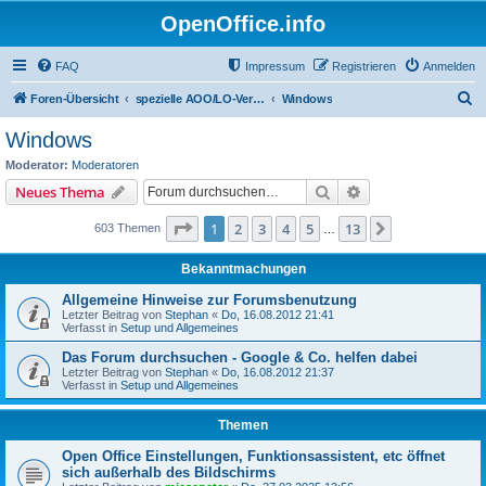
OpenOffice.info
FAQ
Impressum
Registrieren
Anmelden
S
Foren-Übersicht
spezielle AOO/LO-Versionen / Betriebssysteme
Windows
u
Windows
c
Moderator:
Moderatoren
h
Suche
Erweiterte Suche
Neues Thema
e
Seite
1
von
13
1
2
3
4
5
13
Nächste
603 Themen
…
Bekanntmachungen
Allgemeine Hinweise zur Forumsbenutzung
Letzter Beitrag von
Stephan
«
Do, 16.08.2012 21:41
Verfasst in
Setup und Allgemeines
Das Forum durchsuchen - Google & Co. helfen dabei
Letzter Beitrag von
Stephan
«
Do, 16.08.2012 21:37
Verfasst in
Setup und Allgemeines
Themen
Open Office Einstellungen, Funktionsassistent, etc öffnet
sich außerhalb des Bildschirms