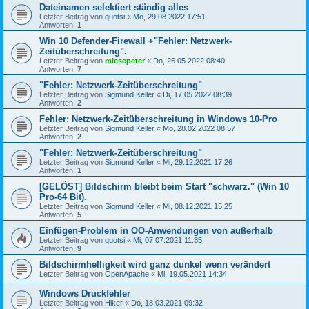
Dateinamen selektiert ständig alles
Letzter Beitrag von
quotsi
«
Mo, 29.08.2022 17:51
Antworten:
1
Win 10 Defender-Firewall +"Fehler: Netzwerk-
Zeitüberschreitung".
Letzter Beitrag von
miesepeter
«
Do, 26.05.2022 08:40
Antworten:
7
"Fehler: Netzwerk-Zeitüberschreitung"
Letzter Beitrag von
Sigmund Keller
«
Di, 17.05.2022 08:39
Antworten:
2
Fehler: Netzwerk-Zeitüberschreitung in Windows 10-Pro
Letzter Beitrag von
Sigmund Keller
«
Mo, 28.02.2022 08:57
Antworten:
2
"Fehler: Netzwerk-Zeitüberschreitung"
Letzter Beitrag von
Sigmund Keller
«
Mi, 29.12.2021 17:26
Antworten:
1
[GELÖST] Bildschirm bleibt beim Start "schwarz." (Win 10
Pro-64 Bit).
Letzter Beitrag von
Sigmund Keller
«
Mi, 08.12.2021 15:25
Antworten:
5
Einfügen-Problem in OO-Anwendungen von außerhalb
Letzter Beitrag von
quotsi
«
Mi, 07.07.2021 11:35
Antworten:
9
Bildschirmhelligkeit wird ganz dunkel wenn verändert
Letzter Beitrag von
OpenApache
«
Mi, 19.05.2021 14:34
Windows Druckfehler
Letzter Beitrag von
Hiker
«
Do, 18.03.2021 09:32