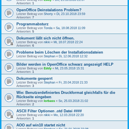
Antworten:
1
OpenOffice Deinstalations Problem?
Letzter Beitrag von
Shorty
«
Di, 23.10.2018 23:59
Antworten:
7
Programmabsturz
Letzter Beitrag von
Tonda
«
Sa, 18.08.2018 11:09
Antworten:
5
Dokument läßt sich nicht öffnen.
Letzter Beitrag von
nikki
«
Mi, 18.07.2018 22:24
Antworten:
6
Probleme beim Löschen der Installationsdateien
Letzter Beitrag von
Stephan
«
Di, 12.06.2018 12:32
Bilder werden in OpenOffice schwarz angezeigt! HELP
Letzter Beitrag von
Eddy
«
Mi, 23.05.2018 15:31
Antworten:
1
Dokumente gesperrt
Letzter Beitrag von
Stephan
«
Fr, 20.04.2018 21:33
Antworten:
3
Wie: Benutzerdefiniertes Druckformat gleichfalls für die
Rückseite eingeben
Letzter Beitrag von
lorbass
«
So, 25.03.2018 21:02
Antworten:
2
ASCII Filter Optionen .otd Datei ####
Letzter Beitrag von
nikki
«
Mo, 12.03.2018 22:20
Antworten:
1
AOO auf win10 startet nicht
Letzter Beitrag von
Stephan
«
So, 21.01.2018 22:38