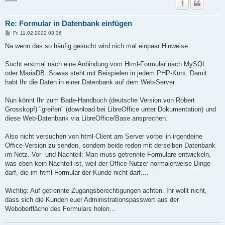
******
Re: Formular in Datenbank einfügen
B
Fr, 11.02.2022 08:36
e
i
Na wenn das so häufig gesucht wird nich mal einpaar Hinweise:
t
r
a
Sucht erstmal nach eine Anbindung vom Html-Formular nach MySQL
g
oder MariaDB. Sowas steht mit Beispielen in jedem PHP-Kurs. Damit
habt Ihr die Daten in einer Datenbank auf dem Web-Server.
Nun könnt Ihr zum Bade-Handbuch (deutsche Version von Robert
Grosskopf) "greifen" (download bei LibreOffice unter Dokumentation) und
diese Web-Datenbank via LibreOffice/Base ansprechen.
Also nicht versuchen von html-Client am Server vorbei in irgendeine
Office-Version zu senden, sondern beide reden mit derselben Datenbank
im Netz. Vor- und Nachteil: Man muss getrennte Formulare entwickeln,
was eben kein Nachteil ist, weil der Office-Nutzer normalerweise Dinge
darf, die im html-Formular der Kunde nicht darf....
Wichtig: Auf getrennte Zugangsberechtigungen achten. Ihr wollt nicht,
dass sich die Kunden euer Administrationspasswort aus der
Weboberfläche des Formulars holen...