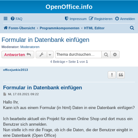
OpenOffice.info
FAQ
Impressum
Registrieren
Anmelden
S
Foren-Übersicht
Programmkomponenten
HTML Editor
u
Formular in Datenbank einfügen
c
Moderator:
Moderatoren
h
Suche
Erweiterte
Antworten
e
4 Beiträge • Seite
1
von
1
officejunkie2013
Formular in Datenbank einfügen
B
Mi, 17.03.2021 09:22
e
i
Hallo Ihr,
t
Kann ich aus einem Formular (in html) Daten in eine Datenbank einfügen?
r
a
g
Ich bearbeite aktuell ein Projekt für einen Online Shop und dort muss ein
Benutzer sich anmelden.
Nun stelle ich mir die Frage, ob ich die Daten, die der Benutzer eingibt in
eine Datenbank (Open Office)