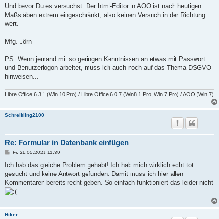
Und bevor Du es versuchst: Der html-Editor in AOO ist nach heutigen
Maßstäben extrem eingeschränkt, also keinen Versuch in der Richtung
wert.
Mfg, Jörn
PS: Wenn jemand mit so geringen Kenntnissen an etwas mit Passwort
und Benutzerlogon arbeitet, muss ich auch noch auf das Thema DSGVO
hinweisen...
Libre Office 6.3.1 (Win 10 Pro) / Libre Office 6.0.7 (Win8.1 Pro, Win 7 Pro) / AOO (Win 7)
Schreibling2100
Re: Formular in Datenbank einfügen
B
Fr, 21.05.2021 11:39
e
i
Ich hab das gleiche Problem gehabt! Ich hab mich wirklich echt tot
t
gesucht und keine Antwort gefunden. Damit muss ich hier allen
r
a
Kommentaren bereits recht geben. So einfach funktioniert das leider nicht
g
Hiker