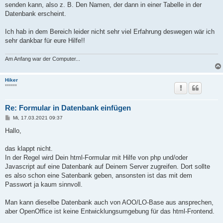
senden kann, also z. B. Den Namen, der dann in einer Tabelle in der
Datenbank erscheint.
Ich hab in dem Bereich leider nicht sehr viel Erfahrung deswegen wär ich
sehr dankbar für eure Hilfe!!
Am Anfang war der Computer...
Hiker
******
Re: Formular in Datenbank einfügen
B
Mi, 17.03.2021 09:37
e
i
Hallo,
t
r
a
das klappt nicht.
g
In der Regel wird Dein html-Formular mit Hilfe von php und/oder
Javascript auf eine Datenbank auf Deinem Server zugreifen. Dort sollte
es also schon eine Satenbank geben, ansonsten ist das mit dem
Passwort ja kaum sinnvoll.
Man kann dieselbe Datenbank auch von AOO/LO-Base aus ansprechen,
aber OpenOffice ist keine Entwicklungsumgebung für das html-Frontend.